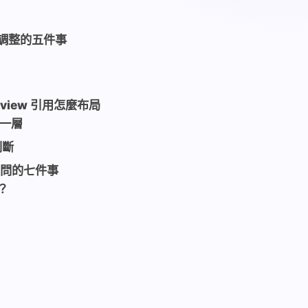
該調整的五件事
erview 引用怎麼布局
加一層
判斷
最想問的七件事
？