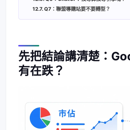
Q7：聯盟導購站要不要轉型？
先把結論講清楚：Goo
有在跌？