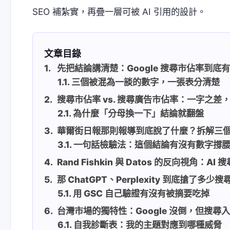
SEO 補紮實，再疊一層可被 AI 引用的設計。
文章目錄
先把結論講清楚：Google 搜尋市佔率到底
三個被混為一談的數字，一張表分清楚
搜尋市佔率 vs. 搜尋廣告市佔率：一字之差
為什麼「分母換一下」結論就翻盤
華爾街日報那則報導到底說了什麼？拆解三
一句話檢驗法：這個結論有沒有數字撐
Rand Fishkin 與 Datos 的反向視角：
那 ChatGPT、Perplexity 到底搶了多少
用 GSC 自己驗證有沒有被摘要吃掉
台灣市場的獨特性：Google 沒倒，但搜尋
自我診斷表：我的主題對應到哪種威脅