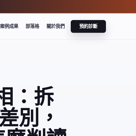
案例成果
部落格
關於我們
預約診斷
麼判讀
真相：拆
差別，