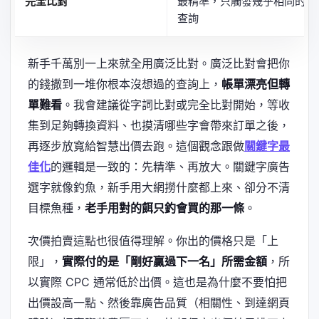
完全比對
最精準，只觸發幾乎相同的
查詢
新手千萬別一上來就全用廣泛比對。廣泛比對會把你
的錢撒到一堆你根本沒想過的查詢上，
帳單漂亮但轉
單難看
。我會建議從字詞比對或完全比對開始，等收
集到足夠轉換資料、也摸清哪些字會帶來訂單之後，
再逐步放寬給智慧出價去跑。這個觀念跟做
關鍵字最
佳化
的邏輯是一致的：先精準、再放大。關鍵字廣告
選字就像釣魚，新手用大網撈什麼都上來、卻分不清
目標魚種，
老手用對的餌只釣會買的那一條
。
次價拍賣這點也很值得理解。你出的價格只是「上
限」，
實際付的是「剛好贏過下一名」所需金額
，所
以實際 CPC 通常低於出價。這也是為什麼不要怕把
出價設高一點、然後靠廣告品質（相關性、到達網頁