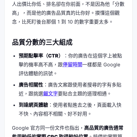
人出價比你低、排名卻在你前面，不是因為他「分數
高」，而是他的廣告品質真的比你好。摸懂這個觀
念，比死盯後台那個 1 到 10 的數字重要太多。
品質分數的三大組成
預期點擊率（CTR）
：你的廣告在這個字上被點
擊的機率高不高，跟
停留時間
一樣都是 Google
評估體驗的訊號。
廣告相關性
：廣告文案跟使用者搜尋的字有多貼
近，跟挑選
錨文字
要貼合主題的道理相通。
到達網頁體驗
：使用者點進去之後，頁面載入快
不快、內容相不相關、好不好用。
Google 官方同一份文件也指出，
高品質的廣告通常
能用較低的實際 CPC 取得較好位置
。競價的實際算