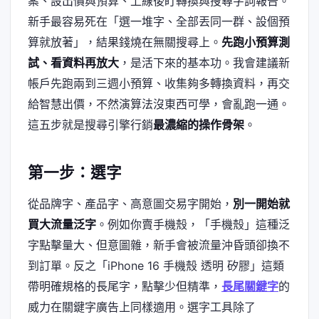
案、設出價與預算、上線後盯轉換與搜尋字詞報告。
新手最容易死在「選一堆字、全部丟同一群、設個預
算就放著」，結果錢燒在無關搜尋上。
先跑小預算測
試、看資料再放大
，是活下來的基本功。我會建議新
帳戶先跑兩到三週小預算、收集夠多轉換資料，再交
給智慧出價，不然演算法沒東西可學，會亂跑一通。
這五步就是搜尋引擎行銷
最濃縮的操作骨架
。
第一步：選字
從品牌字、產品字、高意圖交易字開始，
別一開始就
買大流量泛字
。例如你賣手機殼，「手機殼」這種泛
字點擊量大、但意圖雜，新手會被流量沖昏頭卻換不
到訂單。反之「iPhone 16 手機殼 透明 矽膠」這類
帶明確規格的長尾字，點擊少但精準，
長尾關鍵字
的
威力在關鍵字廣告上同樣適用。選字工具除了