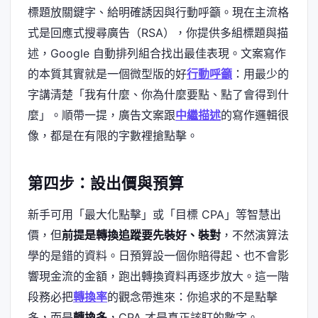
標題放關鍵字、給明確誘因與行動呼籲。現在主流格
式是回應式搜尋廣告（RSA），你提供多組標題與描
述，Google 自動排列組合找出最佳表現。文案寫作
的本質其實就是一個微型版的好
行動呼籲
：用最少的
字講清楚「我有什麼、你為什麼要點、點了會得到什
麼」。順帶一提，廣告文案跟
中繼描述
的寫作邏輯很
像，都是在有限的字數裡搶點擊。
第四步：設出價與預算
新手可用「最大化點擊」或「目標 CPA」等智慧出
價，但
前提是轉換追蹤要先裝好、裝對
，不然演算法
學的是錯的資料。日預算設一個你賠得起、也不會影
響現金流的金額，跑出轉換資料再逐步放大。這一階
段務必把
轉換率
的觀念帶進來：你追求的不是點擊
多，而是
轉換多
，CPA 才是真正該盯的數字。