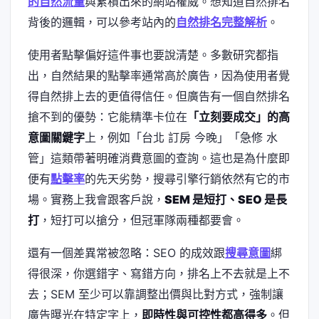
的自然流量
與累積出來的網站權威。想知道自然排名
背後的邏輯，可以參考站內的
自然排名完整解析
。
使用者點擊偏好這件事也要說清楚。多數研究都指
出，自然結果的點擊率通常高於廣告，因為使用者覺
得自然排上去的更值得信任。但廣告有一個自然排名
搶不到的優勢：它能精準卡位在
「立刻要成交」的高
意圖關鍵字
上，例如「台北 訂房 今晚」「急修 水
管」這類帶著明確消費意圖的查詢。這也是為什麼即
便有
點擊率
的先天劣勢，搜尋引擎行銷依然有它的市
場。實務上我會跟客戶說，
SEM 是短打、SEO 是長
打
，短打可以搶分，但冠軍隊兩種都要會。
還有一個差異常被忽略：SEO 的成效跟
搜尋意圖
綁
得很深，你選錯字、寫錯方向，排名上不去就是上不
去；SEM 至少可以靠調整出價與比對方式，強制讓
廣告曝光在特定字上，
即時性與可控性都高得多
。但