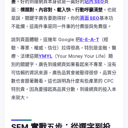
差
。好的到達網頁本身就是一篇好的
站內 SEO
頁
面：
標題對、內容對、載入快、行動呼籲清楚
。也就
是說，關鍵字廣告要跑得好，你的
頁面 SEO
基本功
不能爛，這兩件事是同一件事的付費版與免費版。
說到頁面體驗，這幾年 Google 把
E-E-A-T
（經
驗、專業、權威、信任）拉得很高，特別是金融、醫
療、法律這類
YMYL
（Your Money Your Life）類
別的關鍵字，廣告到達網頁如果看起來不專業、沒有
可信賴的資訊來源，廣告品質會被壓得很慘，品質分
數也會跟著難看。這也說明為什麼有些產業的 CPC
特別貴，因為要撐起高品質分數，到達網頁的投入本
來就大。
SEM 實戰五步：從選字到投