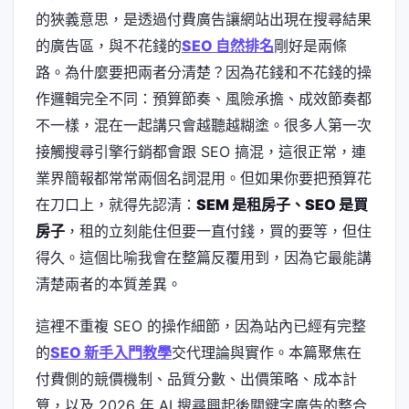
的狹義意思，是透過付費廣告讓網站出現在搜尋結果
的廣告區，與不花錢的
SEO 自然排名
剛好是兩條
路。為什麼要把兩者分清楚？因為花錢和不花錢的操
作邏輯完全不同：預算節奏、風險承擔、成效節奏都
不一樣，混在一起講只會越聽越糊塗。很多人第一次
接觸搜尋引擎行銷都會跟 SEO 搞混，這很正常，連
業界簡報都常常兩個名詞混用。但如果你要把預算花
在刀口上，就得先認清：
SEM 是租房子、SEO 是買
房子
，租的立刻能住但要一直付錢，買的要等，但住
得久。這個比喻我會在整篇反覆用到，因為它最能講
清楚兩者的本質差異。
這裡不重複 SEO 的操作細節，因為站內已經有完整
的
SEO 新手入門教學
交代理論與實作。本篇聚焦在
付費側的競價機制、品質分數、出價策略、成本計
算，以及 2026 年 AI 搜尋興起後關鍵字廣告的整合