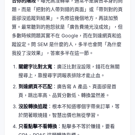
合你的階段
。曝光高沒轉單，通常不是廣告本身的問
題，而是「把對的人帶到錯的頁面」或「帶到對的頁
面卻沒追蹤到結果」。先修這幾個地方，再談加預
算。最常聽到的抱怨就是「廣告費燒光沒成效」，但
多數時候問題其實不在 Google，而在到達網頁和追
蹤設定。問 SEM 是什麼的人，多半也會問「為什麼
我投了沒效果」，答案多半在這一節。
關鍵字比對太寬
：廣泛比對沒設限，錢花在無關
搜尋上，靠搜尋字詞報表排除才能止血。
到達網頁不匹配
：廣告寫 A 產品、頁面卻是首
頁，跳出率高、品質分數低、轉換當然差。
沒設轉換追蹤
：根本不知道哪個字帶來訂單，等
於閉著眼燒錢，智慧出價也無從學習。
只看點擊不看轉換
：點擊多不等於賺錢，要看