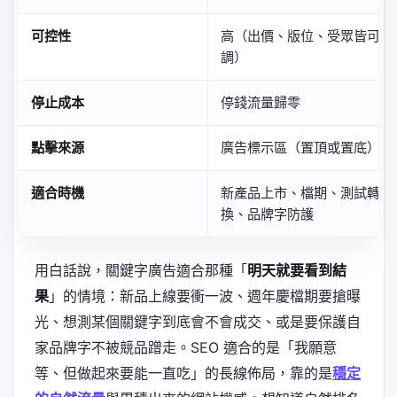
可控性
高（出價、版位、受眾皆可
調）
停止成本
停錢流量歸零
點擊來源
廣告標示區（置頂或置底）
適合時機
新產品上市、檔期、測試轉
換、品牌字防護
用白話說，關鍵字廣告適合那種「
明天就要看到結
果
」的情境：新品上線要衝一波、週年慶檔期要搶曝
光、想測某個關鍵字到底會不會成交、或是要保護自
家品牌字不被競品蹭走。SEO 適合的是「我願意
等、但做起來要能一直吃」的長線佈局，靠的是
穩定