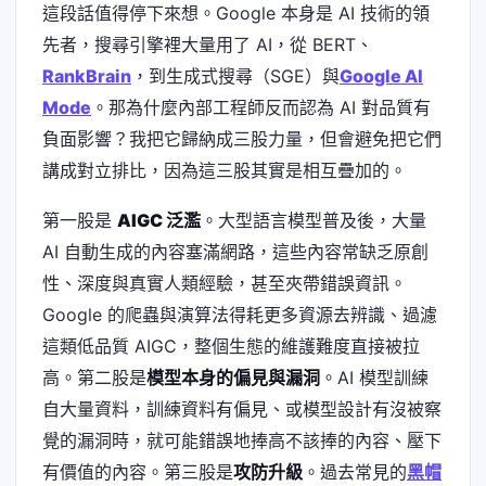
這段話值得停下來想。Google 本身是 AI 技術的領
先者，搜尋引擎裡大量用了 AI，從 BERT、
RankBrain
，到生成式搜尋（SGE）與
Google AI
Mode
。那為什麼內部工程師反而認為 AI 對品質有
負面影響？我把它歸納成三股力量，但會避免把它們
講成對立排比，因為這三股其實是相互疊加的。
第一股是
AIGC 泛濫
。大型語言模型普及後，大量
AI 自動生成的內容塞滿網路，這些內容常缺乏原創
性、深度與真實人類經驗，甚至夾帶錯誤資訊。
Google 的爬蟲與演算法得耗更多資源去辨識、過濾
這類低品質 AIGC，整個生態的維護難度直接被拉
高。第二股是
模型本身的偏見與漏洞
。AI 模型訓練
自大量資料，訓練資料有偏見、或模型設計有沒被察
覺的漏洞時，就可能錯誤地捧高不該捧的內容、壓下
有價值的內容。第三股是
攻防升級
。過去常見的
黑帽