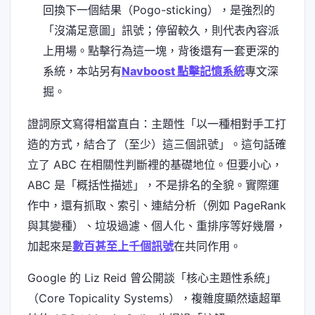
回換下一個結果（Pogo-sticking），是強烈的
「沒滿足意圖」訊號；停留較久，則代表內容派
上用場。點擊行為這一塊，背後還有一套更深的
系統，本站另有
Navboost 點擊記憶系統
專文深
掘。
證詞原文寫得相當直白：主題性「以一種相對手工打
造的方式，結合了（至少）這三個訊號」。這句話確
立了 ABC 在相關性判斷裡的基礎地位。但要小心，
ABC 是「概括性描述」，不是排名的全貌。實際運
作中，還有抓取、索引、連結分析（例如 PageRank
與其變種）、垃圾過濾、個人化、重排序等好幾層，
加起來是
數百甚至上千個訊號
在共同作用。
Google 的 Liz Reid 曾公開談「核心主題性系統」
（Core Topicality Systems），複雜度顯然遠超單