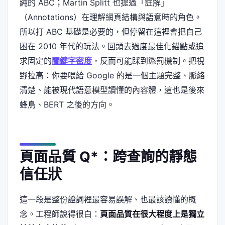
純的 ABC；Martin Splitt 也提過「註解」
（Annotations）在理解網頁結構與語意時的角色。
所以打 ABC 基礎是必要的，但停留在這裡會把自己
困在 2010 年代的玩法。回頭去過度最佳化錨點或追
求固定的
關鍵字密度
，反而可能踩到懲罰機制。把視
野拉高：你要喂給 Google 的是一個主題完整、脈絡
清楚、能被現代語意模型讀懂的內容體，這也是後來
蜂鳥、BERT 之後的方向。
頁面品質 Q*：跨查詢的靜態
信任狀
這一段是整份證詞裡最容易誤解、也最該讀懂的概
念。工程師說得很白：
頁面品質在很大程度上是獨立