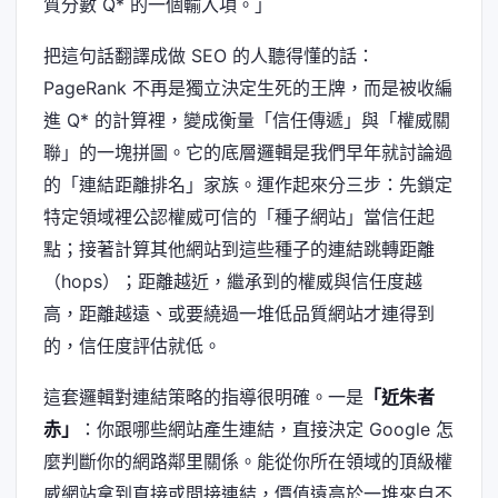
質分數 Q* 的一個輸入項。」
把這句話翻譯成做 SEO 的人聽得懂的話：
PageRank 不再是獨立決定生死的王牌，而是被收編
進 Q* 的計算裡，變成衡量「信任傳遞」與「權威關
聯」的一塊拼圖。它的底層邏輯是我們早年就討論過
的「連結距離排名」家族。運作起來分三步：先鎖定
特定領域裡公認權威可信的「種子網站」當信任起
點；接著計算其他網站到這些種子的連結跳轉距離
（hops）；距離越近，繼承到的權威與信任度越
高，距離越遠、或要繞過一堆低品質網站才連得到
的，信任度評估就低。
這套邏輯對連結策略的指導很明確。一是
「近朱者
赤」
：你跟哪些網站產生連結，直接決定 Google 怎
麼判斷你的網路鄰里關係。能從你所在領域的頂級權
威網站拿到直接或間接連結，價值遠高於一堆來自不