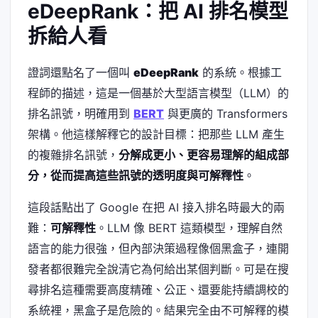
eDeepRank：把 AI 排名模型
拆給人看
證詞還點名了一個叫
eDeepRank
的系統。根據工
程師的描述，這是一個基於大型語言模型（LLM）的
排名訊號，明確用到
BERT
與更廣的 Transformers
架構。他這樣解釋它的設計目標：把那些 LLM 產生
的複雜排名訊號，
分解成更小、更容易理解的組成部
分，從而提高這些訊號的透明度與可解釋性
。
這段話點出了 Google 在把 AI 接入排名時最大的兩
難：
可解釋性
。LLM 像 BERT 這類模型，理解自然
語言的能力很強，但內部決策過程像個黑盒子，連開
發者都很難完全說清它為何給出某個判斷。可是在搜
尋排名這種需要高度精確、公正、還要能持續調校的
系統裡，黑盒子是危險的。結果完全由不可解釋的模