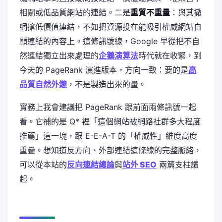
相關或低品質網站的連結。二是
重質不重量
：與其撒
網搶低價值連結，不如把資源投在能吸引權威網站自
願連結的內容上。這條訊號線，Google 早從把不自
然連結獨立出來處理的
企鵝演算法
時代就在收緊，到
今天的 PageRank 演進版本，方向一致：要的是
高
品質自然外鏈
，不是製造出來的量。
實務上我會建議把 PageRank 跟前面兩條訊號一起
看。它補的是 Q* 裡「這個網站被網路社群多大程度
推薦」這一塊，跟 E-E-A-T 的「權威性」維度高度
重疊。想知道反方向、外部連結這條線的完整脈絡，
可以從本站的
反向連結總論
與
站外 SEO
兩篇支柱讀
起。