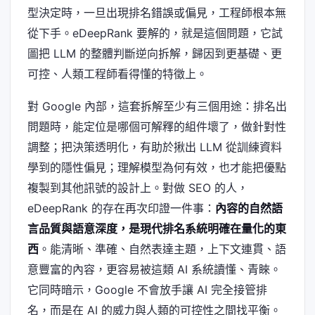
型決定時，一旦出現排名錯誤或偏見，工程師根本無
從下手。eDeepRank 要解的，就是這個問題，它試
圖把 LLM 的整體判斷逆向拆解，歸因到更基礎、更
可控、人類工程師看得懂的特徵上。
對 Google 內部，這套拆解至少有三個用途：排名出
問題時，能定位是哪個可解釋的組件壞了，做針對性
調整；把決策透明化，有助於揪出 LLM 從訓練資料
學到的隱性偏見；理解模型為何有效，也才能把優點
複製到其他訊號的設計上。對做 SEO 的人，
eDeepRank 的存在再次印證一件事：
內容的自然語
言品質與語意深度，是現代排名系統明確在量化的東
西
。能清晰、準確、自然表達主題，上下文連貫、語
意豐富的內容，更容易被這類 AI 系統讀懂、青睞。
它同時暗示，Google 不會放手讓 AI 完全接管排
名，而是在 AI 的威力與人類的可控性之間找平衡。