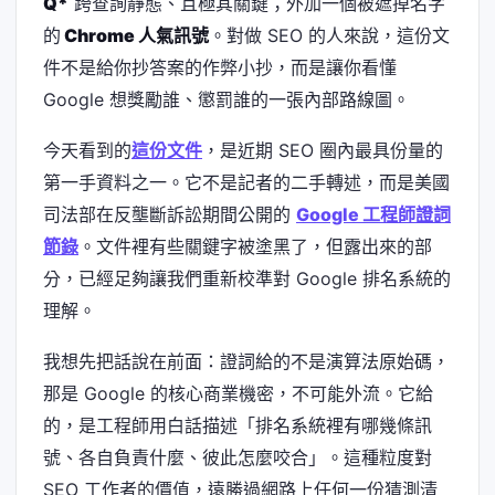
Q*
跨查詢靜態、且極其關鍵；外加一個被遮掉名字
的
Chrome 人氣訊號
。對做 SEO 的人來說，這份文
件不是給你抄答案的作弊小抄，而是讓你看懂
Google 想獎勵誰、懲罰誰的一張內部路線圖。
今天看到的
這份文件
，是近期 SEO 圈內最具份量的
第一手資料之一。它不是記者的二手轉述，而是美國
司法部在反壟斷訴訟期間公開的
Google 工程師證詞
節錄
。文件裡有些關鍵字被塗黑了，但露出來的部
分，已經足夠讓我們重新校準對 Google 排名系統的
理解。
我想先把話說在前面：證詞給的不是演算法原始碼，
那是 Google 的核心商業機密，不可能外流。它給
的，是工程師用白話描述「排名系統裡有哪幾條訊
號、各自負責什麼、彼此怎麼咬合」。這種粒度對
SEO 工作者的價值，遠勝過網路上任何一份猜測清