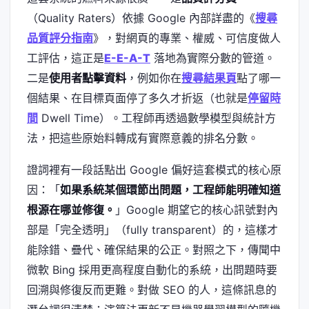
（Quality Raters）依據 Google 內部詳盡的《
搜尋
品質評分指南
》，對網頁的專業、權威、可信度做人
工評估，這正是
E-E-A-T
落地為實際分數的管道。
二是
使用者點擊資料
，例如你在
搜尋結果頁
點了哪一
個結果、在目標頁面停了多久才折返（也就是
停留時
間
Dwell Time）。工程師再透過數學模型與統計方
法，把這些原始料轉成有實際意義的排名分數。
證詞裡有一段話點出 Google 偏好這套模式的核心原
因：「
如果系統某個環節出問題，工程師能明確知道
根源在哪並修復。
」Google 期望它的核心訊號對內
部是「完全透明」（fully transparent）的，這樣才
能除錯、疊代、確保結果的公正。對照之下，傳聞中
微軟 Bing 採用更高程度自動化的系統，出問題時要
回溯與修復反而更難。對做 SEO 的人，這條訊息的