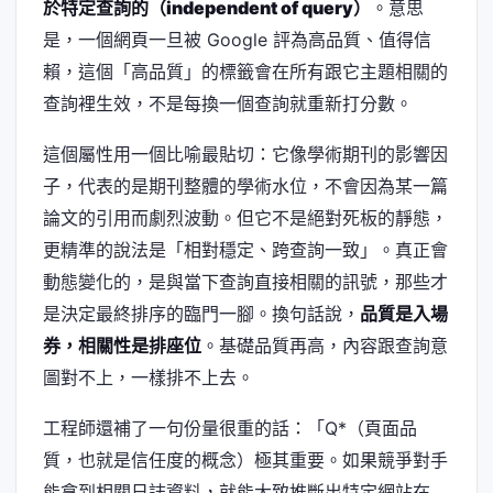
於特定查詢的（independent of query）
。意思
是，一個網頁一旦被 Google 評為高品質、值得信
賴，這個「高品質」的標籤會在所有跟它主題相關的
查詢裡生效，不是每換一個查詢就重新打分數。
這個屬性用一個比喻最貼切：它像學術期刊的影響因
子，代表的是期刊整體的學術水位，不會因為某一篇
論文的引用而劇烈波動。但它不是絕對死板的靜態，
更精準的說法是「相對穩定、跨查詢一致」。真正會
動態變化的，是與當下查詢直接相關的訊號，那些才
是決定最終排序的臨門一腳。換句話說，
品質是入場
券，相關性是排座位
。基礎品質再高，內容跟查詢意
圖對不上，一樣排不上去。
工程師還補了一句份量很重的話：「Q*（頁面品
質，也就是信任度的概念）極其重要。如果競爭對手
能拿到相關日誌資料，就能大致推斷出特定網站在