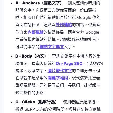
A – Anchors（錨點文字）
：別人連到你時用的
那段文字。它像第三方對你頁面的一份口頭描
述，相關且自然的錨點能直接告訴 Google 你的
頁面在講什麼。這涵蓋
外部連結
的錨點，也涵蓋
你自家
內部連結
的錨點佈局，兩者合力 Google
才看得懂你網站的結構。想把這條訊號做扎實，
可以從本站的
錨點文字專文
入手。
B – Body（內文）
：查詢關鍵字在主體內容的出
現情況。這牽涉傳統的
On-Page SEO
，包括標題
層級、段落文字、
圖片替代文字
的合理分佈。但
它早就不是簡單的
關鍵字堆砌
，現代演算法更看
重語意相關，要的是同義詞、長尾詞、能撐起主
題完整性的脈絡。
C – Clicks（點擊行為）
：使用者點進結果後、
折返 SERP 之前的停留時間。短暫造訪後立刻跳