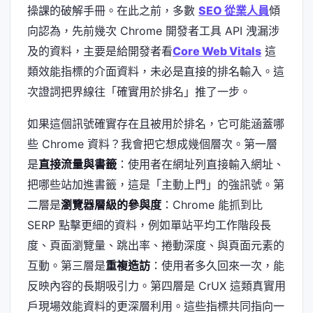
操課的破解手冊。在此之前，多數
SEO 從業人員
傾
向認為，先前幾次 Chrome 開發者工具 API 洩漏涉
及的資料，主要是給開發者看
Core Web Vitals
這
類效能指標的介面資料，未必是直接的排名輸入。這
次證詞把界線往「確實用於排名」推了一步。
如果這個訊號確實存在且被用於排名，它可能涵蓋哪
些 Chrome 資料？我會把它想成幾個層次。第一層
是
直接流量與書籤
：使用者在網址列直接輸入網址、
把哪些站加進書籤，這是「主動上門」的強訊號。第
二層是
瀏覽器層級的參與度
：Chrome 能抓到比
SERP 點擊更細的資料，例如單站平均工作階段長
度、頁面瀏覽量、跳出率、捲動深度、與頁面元素的
互動。第三層是
重複造訪
：使用者多久回來一次，能
反映內容的長期吸引力。第四層是 CrUX 這類真實用
戶現場效能資料的更深層利用。這些指標共同指向一