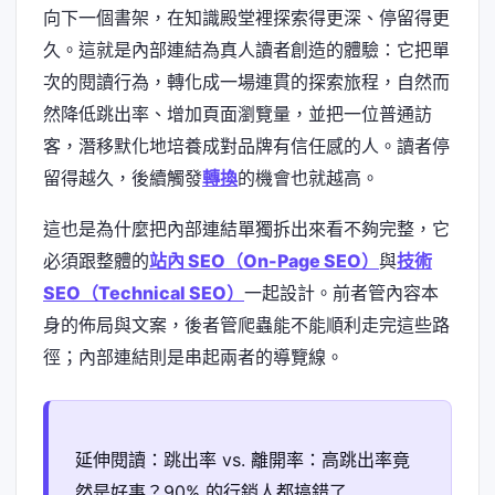
向下一個書架，在知識殿堂裡探索得更深、停留得更
久。這就是內部連結為真人讀者創造的體驗：它把單
次的閱讀行為，轉化成一場連貫的探索旅程，自然而
然降低跳出率、增加頁面瀏覽量，並把一位普通訪
客，潛移默化地培養成對品牌有信任感的人。讀者停
留得越久，後續觸發
轉換
的機會也就越高。
這也是為什麼把內部連結單獨拆出來看不夠完整，它
必須跟整體的
站內 SEO（On-Page SEO）
與
技術
SEO（Technical SEO）
一起設計。前者管內容本
身的佈局與文案，後者管爬蟲能不能順利走完這些路
徑；內部連結則是串起兩者的導覽線。
延伸閱讀：跳出率 vs. 離開率：高跳出率竟
然是好事？90% 的行銷人都搞錯了