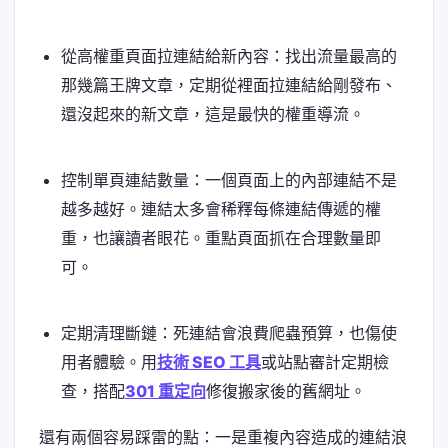
從高權重頁面拉連結給新內容：找出流量最高的
那幾篇王牌文章，定期從裡面拉連結給剛發布、
還沒起來的新文章，這是最快的權重導流。
控制單頁連結數量：一個頁面上的內部連結不是
越多越好。連結太多會稀釋每條連結傳遞的權
重，也讓讀者眼花。重點頁面抓在合理數量即
可。
定期清理斷鏈：死連結會浪費爬蟲預算，也傷使
用者體驗。用
技術 SEO 工具
或站點審計定期檢
查，搭配
301 重定向
修復搬家後的舊網址。
還有兩個容易踩雷的點：一是重複內容造成的連結浪