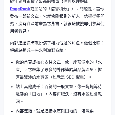
經年累月累積了較高的權重（你可以理解成
PageRank
或網站的「信譽積分」）。問題是，當你
發布一篇新文章，它就像剛報到的新人，信譽從零開
始，沒有資深前輩為它背書，就很難被搜尋引擎與使
用者看見。
內部連結這時就扮演了權力傳遞的角色。做個比喻：
把網站想成一座水利灌溉系統。
你的首頁或核心支柱文章，像一座蓄滿水的「水
庫」，它匯集了最多的外部連結與品牌流量，握
有最豐沛的水資源（也就是 SEO 權重）。
站上其他成千上百篇的一般文章，像一塊塊等待
滋養的「田地」，內容再肥沃，沒有水源也會乾
涸。
內部連結，就是連接水庫與田地的「灌溉渠