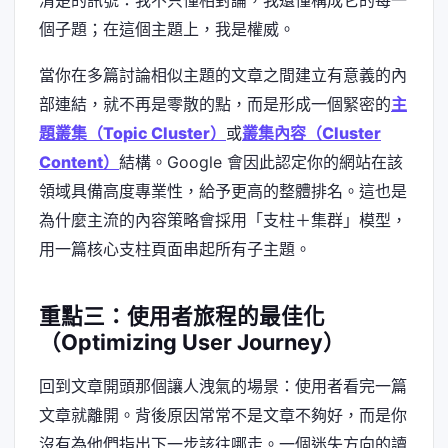
清楚的訊號：我不只懂相對論，我還懂構成它的每一
個子題；在這個主題上，我是權威。
當你在多篇討論相似主題的文章之間建立有意義的內
部連結，就不再是零散的點，而是形成一個緊密的
主
題叢集（Topic Cluster）
或
叢集內容（Cluster
Content）
結構。Google 會因此認定你的網站在該
領域具備高度專業性，給予更高的整體排名。這也是
為什麼主流的內容策略會採用「支柱＋集群」模型，
用一篇核心支柱頁面串起所有子主題。
重點三：使用者旅程的最佳化
（Optimizing User Journey）
回到文章開頭那個讓人洩氣的場景：使用者看完一篇
文章就離開。背後原因常常不是文章不夠好，而是你
沒有為他們指出下一步該往哪走。一個迷失方向的讀