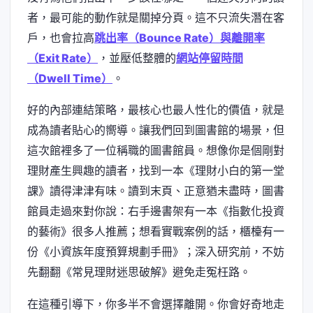
者，最可能的動作就是關掉分頁。這不只流失潛在客
戶，也會拉高
跳出率（Bounce Rate）與離開率
（Exit Rate）
，並壓低整體的
網站停留時間
（Dwell Time）
。
好的內部連結策略，最核心也最人性化的價值，就是
成為讀者貼心的嚮導。讓我們回到圖書館的場景，但
這次館裡多了一位稱職的圖書館員。想像你是個剛對
理財產生興趣的讀者，找到一本《理財小白的第一堂
課》讀得津津有味。讀到末頁、正意猶未盡時，圖書
館員走過來對你說：右手邊書架有一本《指數化投資
的藝術》很多人推薦；想看實戰案例的話，櫃檯有一
份《小資族年度預算規劃手冊》；深入研究前，不妨
先翻翻《常見理財迷思破解》避免走冤枉路。
在這種引導下，你多半不會選擇離開。你會好奇地走