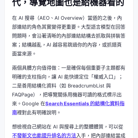
代，導覽地圖也是給機器看的
在 AI 搜尋（AEO、AI Overview）當道的之後，內
部連結的角色其實變得更重要。大型語言模型在回答
問題時，會沿著清晰的內部連結結構去抓取與拼裝答
案；結構越亂，AI 越容易跳過你的內容，或抓錯頁
面當來源。
兩個具體方向值得做：一是確保每個重要子主題都有
明確的支柱指向，讓 AI 能快速定位「權威入口」；
二是善用結構化資料（如 BreadcrumbList 與
FAQPage），把導覽關係用機器可讀的格式標示出
來。Google 在
Search Essentials 的結構化資料指
南
裡對此有明確說明。
想檢視自己網站在 AI 與搜尋上的整體體質，可以從
不發新文也能提升排名的方法
入手，把內部連結當成