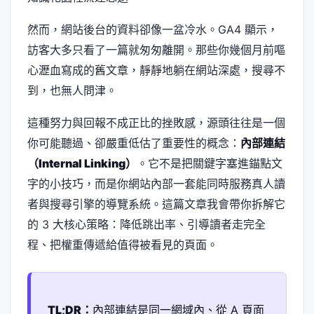
然而，網站後台的資料卻像一盆冷水。GA4 顯示，
訪客大多只看了一篇就匆匆離開。那些你幾個月前嘔
心瀝血寫成的舊文章，靜靜地躺在網站深處，搜尋不
到，也無人問津。
這種努力與回報不成正比的挫敗感，源頭往往是一個
你可能聽過、卻嚴重低估了重要性的概念：
內部連結
（Internal Linking）
。它不是把關鍵字塞進錨點文
字的小技巧，而是你網站內部一套能同時服務真人讀
者與搜尋引擎的導覽系統。這篇文章我會帶你拆解它
的 3 大核心策略：降低跳出率、引導讀者走完全
程、把權重傳遞給值得被看見的頁面。
TL;DR：
內部連結是同一網域內、從 A 頁面