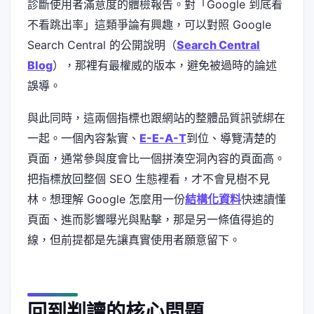
診斷使用者滿意度的體檢報告。對「Google 到底看
不看跳出率」這類爭論有興趣，可以對照 Google
Search Central 的公開說明（
Search Central
Blog
），那裡有最權威的版本，避免被過時的論述
誤導。
與此同時，這兩個指標也跟網站的整體品質訊號綁在
一起。一個內容紮實、
E-E-A-T
到位、導覽清楚的
頁面，通常參與度會比一個拼湊空洞內容的頁面高。
把指標放回整個 SEO 生態裡看，才不會見樹不見
林。想理解 Google 怎麼用一份
結構化資料
快速讀懂
頁面、進而影響曝光與點擊，那是另一條值得追的
線，但前提都是先讓真實使用者願意留下。
回到判讀的核心問題