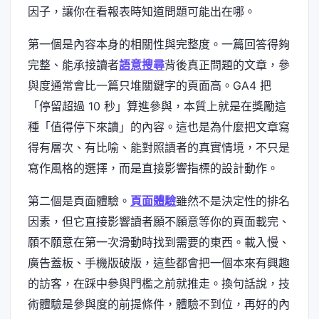
因子，讓你在看報表時知道問題可能出在哪。
第一個是內容本身的相關性與完整度。一篇回答得夠
完整、能承接讀者
語意搜尋
背後真正問題的文章，參
與度通常會比一篇只堆關鍵字的頁面高。GA4 把
「停留超過 10 秒」算進參與，本質上就是在獎勵這
種「值得停下來讀」的內容。這也是為什麼把文章寫
得有層次、有比喻、能對照讀者的真實情境，不只是
寫作風格的選擇，而是直接影響指標的設計動作。
第二個是頁面體驗。
頁面體驗
雖然不是決定性的排名
因素，但它直接影響讀者願不願意等你的頁面載完、
願不願意在第一次滑動時找到需要的東西。載入慢、
廣告蓋板、手機版破版，這些都會把一個本來有興趣
的訪客，在踩中參與門檻之前就推走。換句話說，技
術體驗是參與度的前提條件，體驗不到位，再好的內