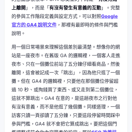
上離開
」，而是「
有沒有發生有意義的互動
」。完整
的參與工作階段定義與設定方式，可以對照
Google
官方的 GA4 說明文件
，那裡有最即時的條件與門檻
說明。
用一個日常場景來理解這個差別最清楚。想像你的網
站是一座夜市。在舊版 GA 的邏輯裡，一個客人走進
夜市、只在一個攤位前站了五分鐘仔細看商品，然後
離開，這會被記成一次「跳出」，因為他只逛了一個
攤。但在 GA4 的邏輯裡，只要他在那個攤位停留超
過 10 秒、或掏錢買了東西、或又走到第二個攤位，
這就不算跳出。GA4 在意的，是這趟夜市之行對他
有沒有意義，而不是他逛了幾個攤。同樣道理，一個
訪客只讀一頁卻讀了五分鐘，只要這段停留時間踩中
參與門檻，GA4 就不會把它算成跳出。要把這個門