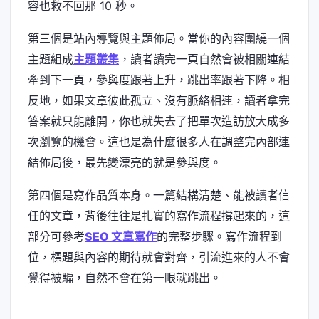
容也救不回那 10 秒。
第三個是站內導覽與主題佈局。當你的內容圍繞一個
主題組成
主題叢集
，讀者讀完一頁自然會被相關連結
牽到下一頁，參與度跟著上升，跳出率跟著下降。相
反地，如果文章彼此孤立、沒有脈絡相連，讀者拿完
答案就只能離開，你也就失去了把單次造訪放大成多
次瀏覽的機會。這也是為什麼很多人在調整完內部連
結佈局後，最先變漂亮的就是參與度。
第四個是寫作品質本身。一篇結構清楚、能被讀者信
任的文章，背後往往是扎實的寫作流程撐起來的，這
部分可參考
SEO 文章寫作
的完整步驟。寫作流程到
位，標題與內容的期待就會對齊，引流進來的人不會
覺得被騙，自然不會在第一眼就跳出。