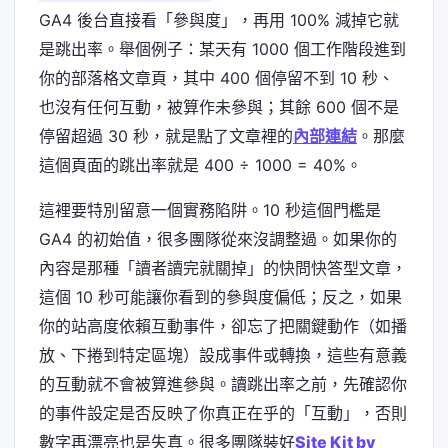
GA4 後台直接看「參與度」，再用 100% 減掉它就
是跳出率。舉個例子：某天有 1000 個工作階段進到
你的部落格文章頁，其中 400 個停留不到 10 秒、
也沒有任何互動，被算作未參與；其餘 600 個不是
停留超過 30 秒，就是點了文章裡的
內部連結
。那麼
這個頁面的跳出率就是 400 ÷ 1000 = 40%。
這裡要特別留意一個實務陷阱。10 秒這個門檻是
GA4 的初始值，很多團隊從來沒調整過。如果你的
內容是那種「讀者讀完就關掉」的快問快答型文章，
這個 10 秒可能讓你看到的參與度偏低；反之，如果
你的站高度依賴互動事件，卻忘了把關鍵動作（如播
放、下捲到特定區塊）設成事件或轉換，這些有意義
的互動就不會被算進參與。讀跳出率之前，先確認你
的事件設定是否反映了你真正在乎的「互動」，否則
數字再漂亮也是失真。很多團隊裝好
Site Kit by