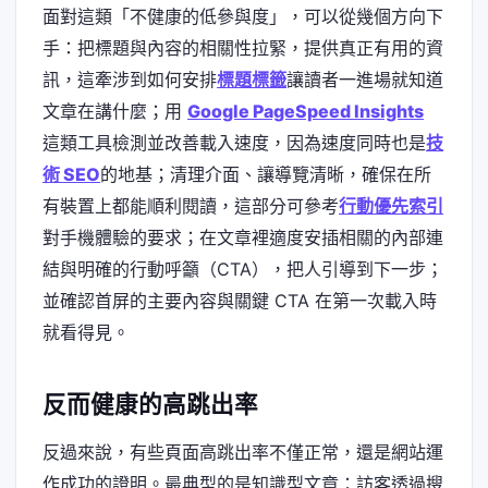
面對這類「不健康的低參與度」，可以從幾個方向下
手：把標題與內容的相關性拉緊，提供真正有用的資
訊，這牽涉到如何安排
標題標籤
讓讀者一進場就知道
文章在講什麼；用
Google PageSpeed Insights
這類工具檢測並改善載入速度，因為速度同時也是
技
術 SEO
的地基；清理介面、讓導覽清晰，確保在所
有裝置上都能順利閱讀，這部分可參考
行動優先索引
對手機體驗的要求；在文章裡適度安插相關的內部連
結與明確的行動呼籲（CTA），把人引導到下一步；
並確認首屏的主要內容與關鍵 CTA 在第一次載入時
就看得見。
反而健康的高跳出率
反過來說，有些頁面高跳出率不僅正常，還是網站運
作成功的證明。最典型的是知識型文章：訪客透過搜