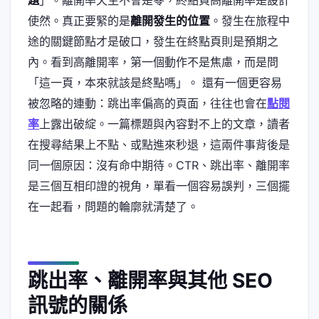
題
」。離開率天生不會是零，終點頁高離開率是設計
使然。真正要緊的是
離開發生的位置
。發生在旅程中
途的關鍵節點才是破口，發生在終點頁則是預期之
內。看到高離開率，第一個動作不是焦慮，而是問
「這一頁，本來就該是終點嗎」。 還有一個更容易
被忽略的連動：跳出率偏高的頁面，往往也會在
點閱
率
上露出破綻。一篇標題與內容對不上的文章，讀者
在搜尋結果上不點、或點進來秒退，這兩件事背後是
同一個原因：沒有命中期待。CTR、跳出率、離開率
是三個互相印證的視角，單看一個容易誤判，三個擺
在一起看，問題的輪廓就清楚了。
跳出率、離開率與其他 SEO
訊號的關係