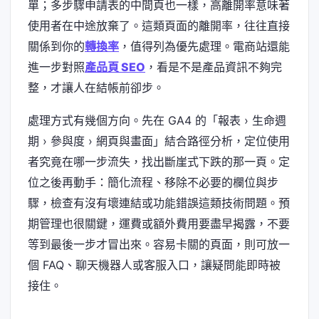
單；多步驟申請表的中間頁也一樣，高離開率意味著
使用者在中途放棄了。這類頁面的離開率，往往直接
關係到你的
轉換率
，值得列為優先處理。電商站還能
進一步對照
產品頁 SEO
，看是不是產品資訊不夠完
整，才讓人在結帳前卻步。
處理方式有幾個方向。先在 GA4 的「報表 › 生命週
期 › 參與度 › 網頁與畫面」結合路徑分析，定位使用
者究竟在哪一步流失，找出斷崖式下跌的那一頁。定
位之後再動手：簡化流程、移除不必要的欄位與步
驟，檢查有沒有壞連結或功能錯誤這類技術問題。預
期管理也很關鍵，運費或額外費用要盡早揭露，不要
等到最後一步才冒出來。容易卡關的頁面，則可放一
個 FAQ、聊天機器人或客服入口，讓疑問能即時被
接住。