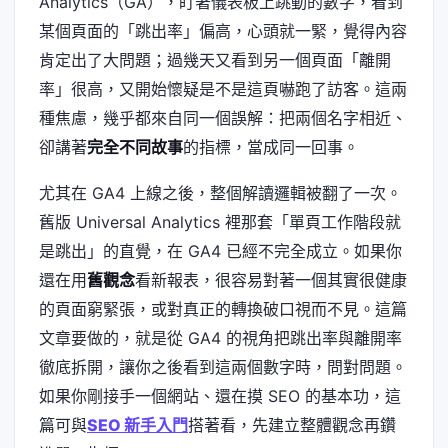
Analytics（GA），盯著儀表板上跳動的數字，看到
某個頁面的「跳出率」偏高，心頭就一緊，覺得內容
肯定出了大問題；過幾天又看到另一個頁面「離開
率」很高，又開始懷疑是不是這頁嚇跑了訪客。這兩
種焦慮，幾乎都來自同一個誤解：把兩個名字相近、
卻講著
完全不同故事
的指標，當成同一回事。
尤其在 GA4 上線之後，整個解讀邏輯被翻了一次。
舊版 Universal Analytics 裡那套「單頁工作階段就
是跳出」的直覺，在 GA4 已經不完全成立。如果你
還在用
舊觀念
看新報表，很容易對著一個其實很健康
的頁面窮緊張，或對真正的轉換破口視而不見。這篇
文章要做的，就是從 GA4 的視角把跳出率與離開率
徹底拆開，讓你之後看到這兩個數字時，問對問題。
如果你剛接手一個網站、還在摸 SEO 的基本功，這
篇可與
SEO 新手入門
搭著看，先建立整體觀念再鑽