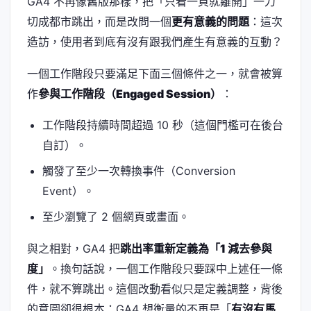
GA4 不再像舊版那樣，把「只看一頁就離開」一刀
切成都市跳出，而是改問一個
更有意義的問題
：這次
造訪，使用者到底有沒有跟我們產生有意義的互動？
一個工作階段只要滿足下面三個條件之一，就會被算
作
參與工作階段（Engaged Session）
：
工作階段持續時間超過 10 秒（這個門檻可在後台
自訂）。
觸發了至少一次轉換事件（Conversion
Event）。
至少瀏覽了 2 個網頁或畫面。
與之相對，GA4 把
跳出率重新定義為「1 減去參與
度」
。換句話說，一個工作階段只要踩中上述任一條
件，就不算跳出。這個改動看似只是定義調整，背後
的意圖卻很根本：GA4 想衡量的不再是「
有沒有馬