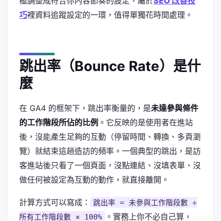
檻調整成符合你內容節奏的設定，屬於
SEO 改善技
巧
裡資料追蹤設定的一環，值得單獨花時間處理。
跳出率（Bounce Rate）是什
麼
在 GA4 的框架下，跳出率衡量的，是
未達參與條件
的工作階段所佔的比例
。它反映的是使用者在進站
後，沒能產生足夠的互動（停留時間、轉換、多頁瀏
覽）就結束這趟造訪的頻率。一個典型的跳出，是訪
客進站後只看了一個頁面，沒點連結、沒填表單、沒
做任何被設定為互動的動作，就直接離開。
計算方式可以寫成：
跳出率 = 未參與工作階段數 ÷
。實務上你不必自己算，
所有工作階段數 × 100%