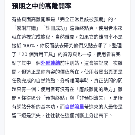
預期之中的高離開率
有些頁面高離開率是「完全正常且該被預期」的。
「感謝訂購」「註冊成功」這類終點頁，使用者本來
就在這裡完成旅程、自然離開，如果它的離開率不是
接近 100%，你反而該去研究他們又點去哪了。整理
了「20 個實用工具」的資源頁也一樣，使用者看完
點了其中一個
外部連結
前往別站，這會被記成一次離
開，但這正是你內容的價值所在。使用者登出頁更是
任務完成的自然終點。分析離開率時，真正該問的問
題只有一個：使用者有沒有在「應該離開的地方」離
開。懂得區分「預期終點」與「非預期流失」，是所
有網站分析的基本功，而
自然流量
帶進來的人最後是
留下還是流失，往往就在這個判斷上分出高下。