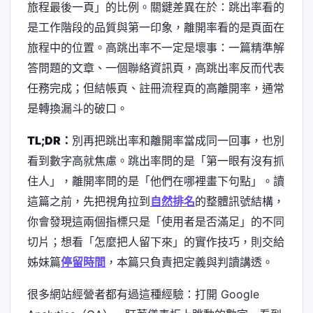
旅程最後一頁」的比例。關鍵差異在於：跳出率看的
是工作階段的品質與第一印象，離開率看的是頁面在
旅程中的位置。高跳出率不一定是壞事：一篇精準解
答問題的文章、一個聯絡資訊頁，高跳出率反而代表
任務完成；但結帳頁、註冊流程頁的高離開率，通常
是轉換漏斗的破口。
TL;DR：
別再把跳出率和離開率當成同一回事，也別
看到數字高就焦慮。跳出率問的是「第一眼有沒有抓
住人」，離開率問的是「他們在哪裡畫下句點」。讀
這篇之前，先把視角拉到
自然排名
的整體訊號結構，
你會發現這兩個指標只是「使用者是否滿足」的不同
切片；想看「怎麼把人留下來」的實作技巧，則交給
姊妹篇
停留時間
，本篇只負責把定義與判讀講透。
很多網站經營者都有過這種經驗：打開 Google