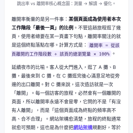
跳出率 vs 離開率核心概念圖：測量 → 解讀 → 優化。
離開率衡量的是另一件事：
某個頁面成為使用者本次
工作階段「最後一頁」的比例
。不管這趟旅程逛了幾
頁，使用者總要在某一頁畫下句點，離開率關注的就
是這個終點落點在哪。計算方式是：
離開率 = 從該
。
頁離開的工作階段數 ÷ 該頁的總瀏覽量 × 100%
延續夜市的比喻。客人從大門進入，逛了 A 攤、B
攤，最後來到 C 攤，在 C 攤逛完後心滿意足地從旁
邊的出口離開。對 C 攤來說，這次造訪就是一次
「離開」。每一個訪客的旅程，必然會有一個離開的
頁面，所以離開率永遠不會是零，它問的不是「有沒
有人離開」，而是「這個頁面成為終點的頻率高不
高、合不合理」。網站架構愈清楚，旅程的終點通常
就愈可預期，這也是為什麼把
網站架構
規劃好，等於