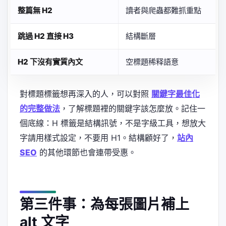
整篇無 H2
讀者與爬蟲都難抓重點
跳過 H2 直接 H3
結構斷層
H2 下沒有實質內文
空標題稀释語意
對標題標籤想再深入的人，可以對照
關鍵字最佳化
的完整做法
，了解標題裡的關鍵字該怎麼放。記住一
個底線：H 標籤是結構訊號，不是字級工具，想放大
字請用樣式設定，不要用 H1。結構顧好了，
站內
SEO
的其他環節也會連帶受惠。
第三件事：為每張圖片補上
alt 文字