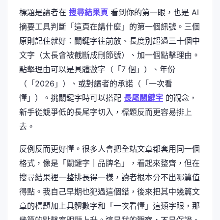
標題是讀者在
搜尋結果頁
看到你的第一眼，也是 AI
摘要工具判斷「這頁在講什麼」的第一個訊號。三個
原則記住就好：關鍵字往前放、長度別超過三十個中
文字（太長會被截斷成刪節號）、加一個點擊理由。
點擊理由可以是具體數字（「7 個」）、年份
（「2026」）、或對讀者的承諾（「一次看
懂」）。挑關鍵字時可以搭配
長尾關鍵字
的觀念，
新手從競爭低的長尾字切入，標題反而更容易排上
去。
反例反而更好懂。很多人會把全站文章都套用同一個
格式，像是「關鍵字｜品牌名」，看起來整齊，但在
搜尋結果裡一整排長得一樣，讀者根本分不出哪篇值
得點。我自己早期也犯過這個錯，後來把其中幾篇文
章的標題加上具體數字和「一次看懂」這類字眼，那
幾篇的點擊率明顯上升。這是我的觀察，不是保證，