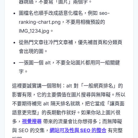
器跳過，不要寫「圖片」兩個字。
圖檔名也順手改成語意化檔名，例如 seo-
ranking-chart.png，不要用相機預設的
IMG_1234.jpg。
從熱門文章往冷門文章補，優先補首頁和分類頁
會出現的圖。
一張圖一個 alt，不要全站圖片都用同一組關鍵
字。
這裡要誠實講一個限制：alt 對「一般網頁排名」的
影響有限，它的主要價值在圖片搜尋與無障礙。所以
不要期待補完 alt 隔天排名就跳，把它當成「讓頁面
語意更完整」的長期動作就好。如果你站上圖片很
多，
視覺搜尋
帶來的流量會比你想得多；而無障礙
與 SEO 的交集，
網站可及性與 SEO 的整合
有完整