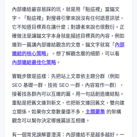
內部連結最容易踩的坑，就是用「點這裡」當錨文
字。「點這裡」對搜尋引擎來說沒有任何語意訊號，
它不知道目標頁在講什麼；對讀者來說也很敷衍。正
確做法是讓錨文字本身就能描述目標頁的內容，例如
連到一篇講內部連結觀念的文章，錨文字就寫「
內部
連結的核心策略
」。想了解觀念層的細節，可以看
內部連結最佳化策略
。
實戰步驟是這樣：先把站上文章依主題分群（例如
SEO 基礎一群、技術 SEO 一群、內容寫作一群），
接著找各群內可以互連的篇，用一句話創造連結點。
重點是把舊文連到新文、也把新文連回舊文，雙向建
立關係。如果你文章數量還不多，
主題叢集
的架構
觀念可以幫你決定哪幾篇該互相連。
有一個常見誤解要澄清：內部連結不是越多越好。一