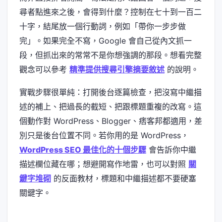
尋者點進來之後，會得到什麼？控制在七十到一百二
十字，結尾放一個行動詞，例如「帶你一步步做
完」。如果完全不寫，Google 會自己從內文抓一
段，但抓出來的常常不是你想強調的那段。想看完整
觀念可以參考
精準提供搜尋引擎摘要敘述
的說明。
實戰步驟很單純：打開後台逐篇檢查，把沒寫中繼描
述的補上、把過長的截短、把跟標題重複的改寫。這
個動作對 WordPress、Blogger、痞客邦都適用，差
別只是後台位置不同。若你用的是 WordPress，
WordPress SEO 最佳化的十個步驟
會告訴你中繼
描述欄位藏在哪；想避開寫作地雷，也可以對照
關
鍵字堆砌
的反面教材，標題和中繼描述都不要硬塞
關鍵字。