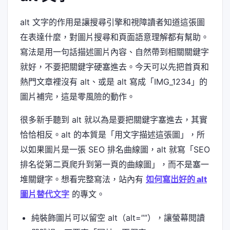
alt 文字的作用是讓搜尋引擎和視障讀者知道這張圖
在表達什麼，對圖片搜尋和頁面語意理解都有幫助。
寫法是用一句話描述圖片內容、自然帶到相關關鍵字
就好，不要把關鍵字硬塞進去。今天可以先把首頁和
熱門文章裡沒有 alt、或是 alt 寫成「IMG_1234」的
圖片補完，這是零風險的動作。
很多新手聽到 alt 就以為是要把關鍵字塞進去，其實
恰恰相反。alt 的本質是「用文字描述這張圖」，所
以如果圖片是一張 SEO 排名曲線圖，alt 就寫「SEO
排名從第二頁爬升到第一頁的曲線圖」，而不是塞一
堆關鍵字。想看完整寫法，站內有
如何寫出好的 alt
圖片替代文字
的專文。
純裝飾圖片可以留空 alt（alt=””），讓螢幕閱讀