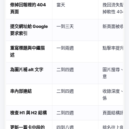
修掉回報裡的 404
當天
挽回流失點擊
頁面
掉軟性 404
提交網址給 Google
一到三天
新頁面被收錄
要求索引
重寫標題與中繼描
一到兩週
點擊率提升
述
為圖片補 alt 文字
二到四週
圖片搜尋、頁
意
串內部連結
二到四週
收錄深度、頁
係
檢查 H1 與 H2 結構
二到四週
頁面結構訊號
更新一篇卡中段的
四到八週
排名往上爬