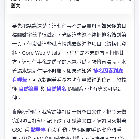
舊文
要先把話講清楚：這七件事不是萬靈丹。如果你的目
標關鍵字競爭很激烈，光做這些還不夠把排名衝到第
一頁，但沒做這些就直接跳去做進階項目（結構化資
料、Core Web Vitals），往往是本末倒置。打個比
方，這七件事像是房子的水電基礎，裝修再漂亮，水
管漏水還是住得不舒服。如果想知道
排名因素到底
有哪些
，可以對照著看基本功在整體裡的位置；想搞
懂
自然流量
與
自然排名
的關係，也有專文可以延
伸。
實際操作時，我會建議打開一份空白文件，把今天做
完的項目打勾、記下改了哪幾篇文章，隔週回來對著
GSC 看
點擊率
有沒有動。這個回頭看的動作很重
要，因為 SEO 的回饋本來就慢，不記錄很容易以為