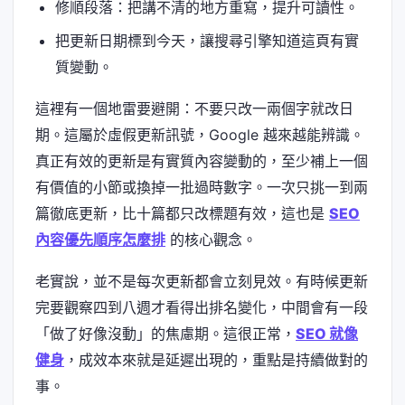
修順段落：把講不清的地方重寫，提升可讀性。
把更新日期標到今天，讓搜尋引擎知道這頁有實
質變動。
這裡有一個地雷要避開：不要只改一兩個字就改日
期。這屬於虛假更新訊號，Google 越來越能辨識。
真正有效的更新是有實質內容變動的，至少補上一個
有價值的小節或換掉一批過時數字。一次只挑一到兩
篇徹底更新，比十篇都只改標題有效，這也是
SEO
內容優先順序怎麼排
的核心觀念。
老實說，並不是每次更新都會立刻見效。有時候更新
完要觀察四到八週才看得出排名變化，中間會有一段
「做了好像沒動」的焦慮期。這很正常，
SEO 就像
健身
，成效本來就是延遲出現的，重點是持續做對的
事。