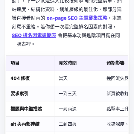
動了，下一步就是進入比較技術導向的完整清單：網
站速度、結構化資料、網址層級的最佳化，那部分建
議直接看站內的
on-page SEO 主題叢集策略
，本篇
刻意不重複。若你想一次看完整排名因素的對照，
SEO 排名因素週期表
會把基本功與進階項目擺在同
一張表裡。
項目
見效時間
預期影響
404 修復
當天
挽回流失點擊
要求索引
一到三天
新頁被收錄
標題與中繼描述
一到兩週
點擊率上升
alt 與內部連結
二到四週
收錄深度、語