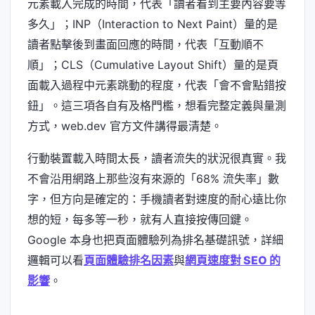
元素載入完成的時間，代表「讀者看到主要內容要等
多久」；INP（Interaction to Next Paint）量的是
讀者點擊後到畫面回應的時間，代表「互動順不
順」；CLS（Cumulative Layout Shift）量的是頁
面載入過程中元素跳動的程度，代表「會不會點錯按
鈕」。這三項各自有及格門檻，想看完整定義與量測
方式，web.dev 官方文件講得最清楚。
行動裝置載入時間太長，讀者流失的狀況很真實。我
不會沿用網路上那些沒有來源的「68% 流失率」數
字，但方向是確定的：手機讀者對速度的耐心遠比你
想的短，每多等一秒，就有人直接按傳回鍵。
Google 本身也把頁面體驗列為排名基礎訊號，詳細
邏輯可以看
頁面體驗排名因素
與
網頁速度對 SEO 的
影響
。