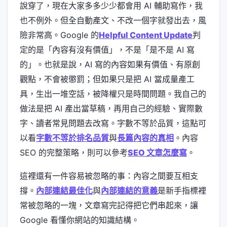
說穿了，現在大家多多少少都會用 AI 輔助寫作，我
也不例外。但全自動產文、不改一個字就發出去，風
險非常高。Google 的
Helpful Content Update
判
定的是「內容有沒有價值」，不是「是不是 AI 寫
的」。也就是說，AI 寫的內容如果有價值、有原創
觀點，不會被懲罰；但如果只是把 AI 當成量產工
具，生出一堆空話，被降權只是時間問題。我自己的
做法是把 AI 產出當草稿，再用自己的經驗、實際數
字、讀者常見問題去改寫。字數不等於品質，這點可
以看
字數不等於排名品質
與
長篇內容的真相
。內容
SEO 的完整策略，則可以參考
SEO 文章怎麼寫
。
這裡還有一件容易被忽略的事：內容之間要互相支
撐。
內部連結最佳化
與
內部連結的意義
是新手指標裡
常被忽略的一塊，文章寫完記得把它們串起來，讓
Google 看懂你網站的知識結構。