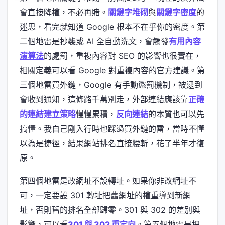
會直接降權，不必再賭。
關鍵字堆砌
與
關鍵字密度
的
迷思，看完就知道 Google 根本不在乎你的密度。第
二個地雷是抄襲或 AI 全自動洗文，會觸發
有用內容
演算法
的處罰，重複內容對 SEO 的影響也很實在，
相關定義可以看 Google 對重複內容的官方建議。第
三個地雷買外鏈，Google 有手動懲罰機制，被逮到
會收到通知，這條路千萬別走，外部連結應該靠
正確
的連結建立策略
慢慢累積，
反向連結
的本質也可以先
搞懂。我自己剛入行時也踩過買外鏈的雷，當時不懂
以為是捷徑，結果網站排名直接腰斬，花了半年才復
原。
第四個地雷是改網址不設轉址。如果你非改網址不
可，一定要設 301 轉址把舊網址的權重導到新網
址，否則舊的排名全部歸零。301 與 302 的差別與
影響，可以看
301 與 302 重定向
。第五個地雷是把