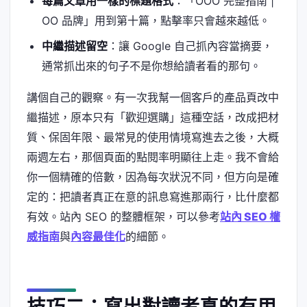
每篇文章用一樣的標題格式
：「OOO 完整指南 |
OO 品牌」用到第十篇，點擊率只會越來越低。
中繼描述留空
：讓 Google 自己抓內容當摘要，
通常抓出來的句子不是你想給讀者看的那句。
講個自己的觀察。有一次我幫一個客戶的產品頁改中
繼描述，原本只有「歡迎選購」這種空話，改成把材
質、保固年限、最常見的使用情境寫進去之後，大概
兩週左右，那個頁面的點閱率明顯往上走。我不會給
你一個精確的倍數，因為每次狀況不同，但方向是確
定的：把讀者真正在意的訊息寫進那兩行，比什麼都
有效。站內 SEO 的整體框架，可以參考
站內 SEO 權
威指南
與
內容最佳化
的細節。