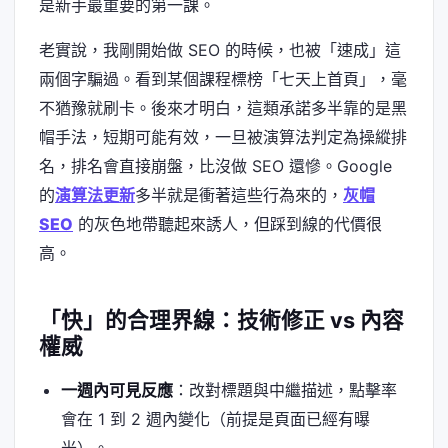
是新手最重要的第一課。
老實說，我剛開始做 SEO 的時候，也被「速成」這
兩個字騙過。看到某個課程標榜「七天上首頁」，毫
不猶豫就刷卡。後來才明白，這類承諾多半靠的是黑
帽手法，短期可能有效，一旦被演算法判定為操縱排
名，排名會直接崩盤，比沒做 SEO 還慘。Google
的
演算法更新
多半就是衝著這些行為來的，
灰帽
SEO
的灰色地帶聽起來誘人，但踩到線的代價很
高。
「快」的合理界線：技術修正 vs 內容
權威
一週內可見反應
：改對標題與中繼描述，點擊率
會在 1 到 2 週內變化（前提是頁面已經有曝