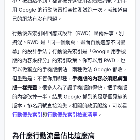
小、按鈕點不到，都會被算進使用者體驗訊號。新手
用 Google 的行動裝置相容性測試跑一次，就知道自
己的網站有沒有問題。
行動優先索引跟回應式設計（RWD）是兩件事，別
搞混。RWD 是「同一個網頁，畫面自動適應不同螢
幕」的設計手法；行動優先索引是「Google 用手機
版的內容來評分」的索引政策。你可以用 RWD，也
可以做獨立的手機版網站，兩種做法 Google 都收，
但重點是：不管你用哪種，
手機版的內容必須跟桌面
版一樣完整
。很多人為了讓手機版跑得快，把手機版
的內容砍掉一半，結果 Google 抓到的是那個殘缺的
版本，排名訊號直接流失。相關的政策脈絡，可以看
行動優先索引
與
行動優先索引檢查清單
。
為什麼行動流量佔比這麼高