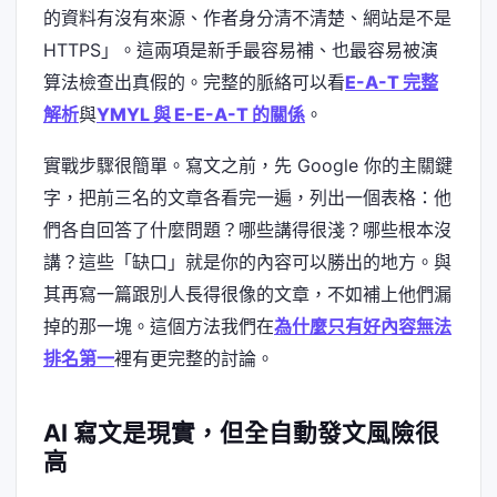
的資料有沒有來源、作者身分清不清楚、網站是不是
HTTPS」。這兩項是新手最容易補、也最容易被演
算法檢查出真假的。完整的脈絡可以看
E-A-T 完整
解析
與
YMYL 與 E-E-A-T 的關係
。
實戰步驟很簡單。寫文之前，先 Google 你的主關鍵
字，把前三名的文章各看完一遍，列出一個表格：他
們各自回答了什麼問題？哪些講得很淺？哪些根本沒
講？這些「缺口」就是你的內容可以勝出的地方。與
其再寫一篇跟別人長得很像的文章，不如補上他們漏
掉的那一塊。這個方法我們在
為什麼只有好內容無法
排名第一
裡有更完整的討論。
AI 寫文是現實，但全自動發文風險很
高