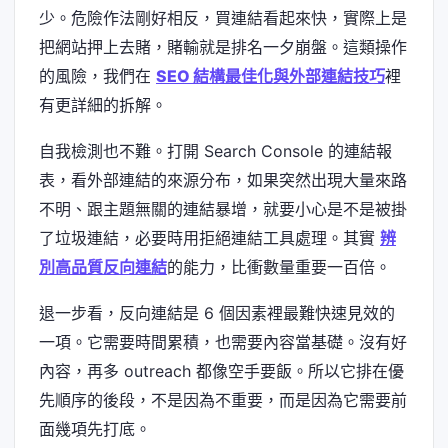
少。危險作法剛好相反，買連結看起來快，實際上是
把網站押上去賭，賭輸就是排名一夕崩盤。這類操作
的風險，我們在
SEO 結構最佳化與外部連結技巧
裡
有更詳細的拆解。
自我檢測也不難。打開 Search Console 的連結報
表，看外部連結的來源分布，如果突然出現大量來路
不明、跟主題無關的連結暴增，就要小心是不是被掛
了垃圾連結，必要時用拒絕連結工具處理。其實
辨
別高品質反向連結
的能力，比衝數量重要一百倍。
退一步看，反向連結是 6 個因素裡最難快速見效的
一項。它需要時間累積，也需要內容當基礎。沒有好
內容，再多 outreach 都像空手要飯。所以它排在優
先順序的後段，不是因為不重要，而是因為它需要前
面幾項先打底。