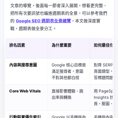
文章的導覽，後面每一節會深入展開。想看更完整、
把所有次要訊號也編進週期表的全景，可以參考我們
的
Google SEO 週期表全景總覽
，本文做深度實
戰，週期表做全景分工。
排名因素
為什麼重要
如何最佳化
內容與搜尋意圖
Google 核心目標是
對齊 SERP 
滿足搜尋者，意圖
頁面類型，直
不對其他都白搭
答標題問題
Core Web Vitals
直接影響體驗、跳
用 PageSpe
出率與轉換
Insights 找
頁，壓圖、砍
行動裝置優先索引
Google 以手機版內
手機版內容、