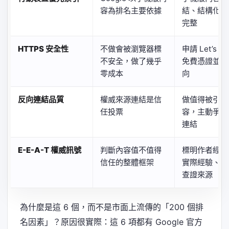
容為排名主要依據
結、結構化資
完整
HTTPS 安全性
不做會被瀏覽器標
申請 Let’s En
不安全，做了幾乎
免費憑證並強
零成本
向
反向連結品質
權威來源連結是信
做值得被引用
任投票
容，主動爭取
連結
E-E-A-T 權威訊號
判斷內容值不值得
標明作者經歷
信任的整體框架
實際經驗、引
查證來源
為什麼是這 6 個，而不是市面上流傳的「200 個排
名因素」？原因很實際：這 6 項都有 Google 官方