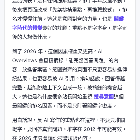
產品列表，沒有任何緩解建議。排了半年紋風不動，
後來把頁面改成「先講挑椅重點、再推薦款式」，排
名才慢慢往前。這就是意圖對齊的力量，也是
關鍵
字時代的轉變
最好的註腳：重點不是字本身，是字背
後的人想做什麼。
到了 2026 年，這個因素權重又更高。AI
Overviews 會直接摘錄「能完整回答問題」的內
容，放進答案區。意圖對齊的頁面不只更容易排進傳
統結果，也更容易被 AI 引用。換句話說，回答得越
完整、越能脫離上下文自成一段，被摘錄的機會越
大。這也是為什麼很多站長開始重視
搜尋意圖
這個
最關鍵的排名因素，而不是只盯著關鍵字密度。
用白話說，反 AI 寫作的重點也在這裡。不要只堆關
鍵字，要回答真實問題。堆字在 2012 年可能有效，
在 2026 年只會讓你被當垃圾內容。