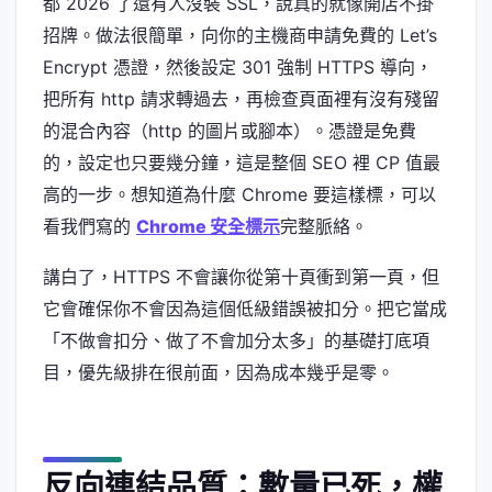
都 2026 了還有人沒裝 SSL，說真的就像開店不掛
招牌。做法很簡單，向你的主機商申請免費的 Let’s
Encrypt 憑證，然後設定 301 強制 HTTPS 導向，
把所有 http 請求轉過去，再檢查頁面裡有沒有殘留
的混合內容（http 的圖片或腳本）。憑證是免費
的，設定也只要幾分鐘，這是整個 SEO 裡 CP 值最
高的一步。想知道為什麼 Chrome 要這樣標，可以
看我們寫的
Chrome 安全標示
完整脈絡。
講白了，HTTPS 不會讓你從第十頁衝到第一頁，但
它會確保你不會因為這個低級錯誤被扣分。把它當成
「不做會扣分、做了不會加分太多」的基礎打底項
目，優先級排在很前面，因為成本幾乎是零。
反向連結品質：數量已死，權