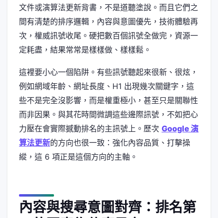
文件或演算法更新背書，不是道聽塗說。而且它們之
間有清楚的排序邏輯，內容與意圖優先，技術體驗再
次，權威訊號收尾。硬把數百個訊號全做完，資源一
定耗盡，結果常常是樣樣做、樣樣鬆。
這裡要小心一個陷阱。有些訊號聽起來很新、很炫，
例如網域年齡、網址長度、H1 出現幾次關鍵字，這
些不是完全沒影響，而是權重極小，甚至只是關聯性
而非因果。與其花時間微調這些邊際訊號，不如把心
力壓在會實際撼動排名的主訊號上。歷次
Google 演
算法更新
的方向也很一致：強化內容品質、打擊操
縱，這 6 項正是這個方向的主軸。
內容與搜尋意圖對齊：排名第