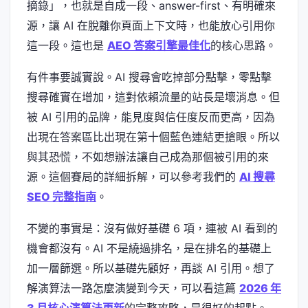
摘錄」，也就是自成一段、answer-first、有明確來
源，讓 AI 在脫離你頁面上下文時，也能放心引用你
這一段。這也是
AEO 答案引擎最佳化
的核心思路。
有件事要誠實說。AI 搜尋會吃掉部分點擊，零點擊
搜尋確實在增加，這對依賴流量的站長是壞消息。但
被 AI 引用的品牌，能見度與信任度反而更高，因為
出現在答案區比出現在第十個藍色連結更搶眼。所以
與其恐慌，不如想辦法讓自己成為那個被引用的來
源。這個賽局的詳細拆解，可以參考我們的
AI 搜尋
SEO 完整指南
。
不變的事實是：沒有做好基礎 6 項，連被 AI 看到的
機會都沒有。AI 不是繞過排名，是在排名的基礎上
加一層篩選。所以基礎先顧好，再談 AI 引用。想了
解演算法一路怎麼演變到今天，可以看這篇
2026 年
3 月核心演算法更新
的完整攻略，是很好的起點。