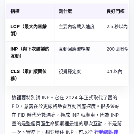
指標
測什麼
良好門檻
LCP（最大內容繪
主要內容載入速度
2.5 秒以內
製）
INP（與下次繪製的
互動回應流暢度
200 毫秒以內
互動）
CLS（累計版面位
視覺穩定度
0.1 以內
移）
這裡要特別講 INP。它在 2024 年正式取代了舊的
FID，意義在於更嚴格地看互動回應速度。很多舊站
在 FID 時代分數漂亮，換成 INP 就翻車，因為 INP
量的是整個頁面生命週期裡最慢的那次互動，不是第
一次。實務上，想要穩住 INP，可以從
行動網站速