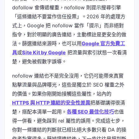
dofollow 會傳遞權重，nofollow 則提示搜尋引擎
「這條連結不要當作信任投票」。2026 年的處理方
式上，Google 把 nofollow 當作「提示」而非絕對
指令，對於明顯的廣告連結，主動標註是更安全的做
法。篩選連結來源時，也可以用
Google 官方免費工
具
或
Site Kit by Google
把流量與索引狀態一次看清
楚，避免被假數字誤導。
nofollow 連結也不是完全沒用，它仍可能帶來真實
點擊流量與品牌曝光，這些是獨立於 SEO 權重之外
的價值。如果你剛開始接觸這些屬性，站內的
HTTPS 與 HTTP 連結的安全性差異
把基礎講得很清
楚，搭配本清單一起用。
各種 SEO 最佳化技巧
也值
得一併看，避免踩到 rel 屬性的誤用。完成這七步，
你對一條連結的判斷就已經比絕大多數只看 DA 的操
作者紮實得多。篩掉壞連結後，下一步往往是把判斷