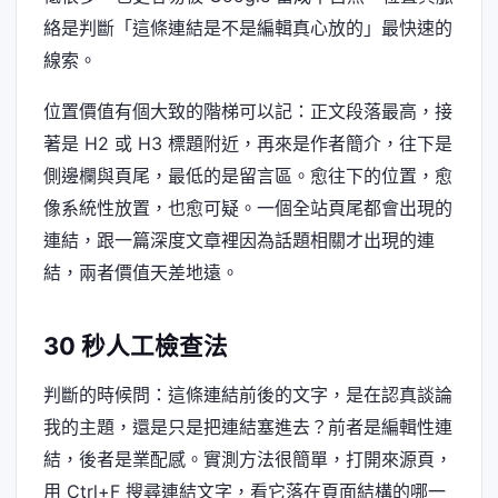
絡是判斷「這條連結是不是編輯真心放的」最快速的
線索。
位置價值有個大致的階梯可以記：正文段落最高，接
著是 H2 或 H3 標題附近，再來是作者簡介，往下是
側邊欄與頁尾，最低的是留言區。愈往下的位置，愈
像系統性放置，也愈可疑。一個全站頁尾都會出現的
連結，跟一篇深度文章裡因為話題相關才出現的連
結，兩者價值天差地遠。
30 秒人工檢查法
判斷的時候問：這條連結前後的文字，是在認真談論
我的主題，還是只是把連結塞進去？前者是編輯性連
結，後者是業配感。實測方法很簡單，打開來源頁，
用 Ctrl+F 搜尋連結文字，看它落在頁面結構的哪一