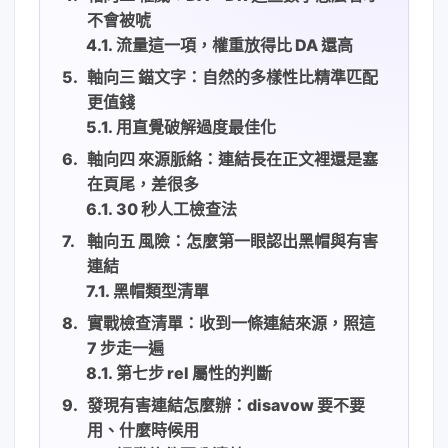
不會被唬
流量這一項，權重放得比 DA 還高
軸向三 錨文字：自然的多樣性比精準匹配
更值錢
用直覺破解過度最佳化
軸向四 來源脈絡：連結長在正文裡還是塞
在頁尾，差很多
30 秒人工檢查法
軸向五 風險：怎麼第一眼認出黑帽與有害
連結
黑帽類型清單
實戰檢查清單：收到一條連結來源，照這
7 步走一遍
第七步 rel 屬性的判斷
發現有害連結怎麼辦：disavow 要不要
用、什麼時候用