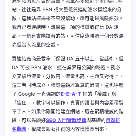
源網站的每月自然流量。流量為零或近乎零的高 DA
站，往往是靠 PBN 或大量低質連結灌水撐起來的分
數，這種站連過來不只沒幫助，還可能是風險訊號。
我自己看連結時，流量這一項的權重放得比 DA 還
高，一個有實際讀者的站，可信度遠勝過一個分數漂
亮但沒人流量的空殼。
買連結廠商最愛拿「保證 DA 五十以上」當話術，但
DA 可被 PBN 灌水，這在業界是公開的秘密。務必
交叉驗證流量，分數高、流量也高、主題又對得上，
這三者同時成立，權威這軸才算真的過關。這也呼應
了 Google 一直強調的
E-E-A-T
裡的「權威」與
「信任」，數字可以操作，真實的讀者與內容累積騙
不了人。如果你剛開始建立網站、還在累積權威的階
段，可以先顧好
SEO 入門實戰步驟
與基礎的
自然排
名觀念
，權威會跟著扎實的內容慢慢長出來。