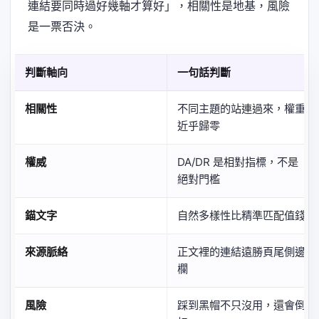
連結要同時過好幾軸才算好」，相關性是地基，風險
是一票否決。
判斷軸向
一句話判斷
相關性
不同主題的站連過來，權重
近乎歸零
權威
DA/DR 是相對指標，不是
絕對門檻
錨文字
自然多樣性比精準匹配值錢
來源脈絡
正文裡的連結遠勝頁尾側邊
欄
風險
踩到黑帽不只沒用，還會倒