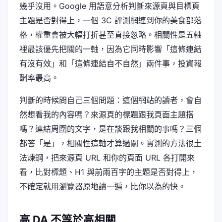
幾乎沒用。Google 用語意分析判斷來源頁與目標頁
主題是否對得上，一個 3C 評測網連到你的美食部落
格，權重會被大幅打折甚至直接忽略。相關性是五軸
裡最該優先把關的一軸，因為它同時影響「這條連結
有沒有效」和「這條連結自不自然」兩件事，投資報
酬率最高。
判斷的時候問自己三個問題：這個網站的讀者，會自
然想看我的內容嗎？來源頁的標題跟我頁面主題搭
嗎？連結周圍的文字，是在談跟我相關的事嗎？三個
都答「是」，相關性這軸才算過關。實測的方法很土
法煉鋼，把來源頁 URL 和你的頁面 URL 各打開來
看，比對標題、H1 與前兩百字的主題是否對得上，
不確定就用瀏覽器原地讀一遍，比你以為的快。
高 DA 不等於高相關