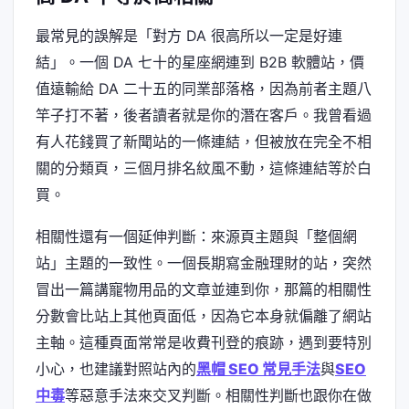
最常見的誤解是「對方 DA 很高所以一定是好連
結」。一個 DA 七十的星座網連到 B2B 軟體站，價
值遠輸給 DA 二十五的同業部落格，因為前者主題八
竿子打不著，後者讀者就是你的潛在客戶。我曾看過
有人花錢買了新聞站的一條連結，但被放在完全不相
關的分類頁，三個月排名紋風不動，這條連結等於白
買。
相關性還有一個延伸判斷：來源頁主題與「整個網
站」主題的一致性。一個長期寫金融理財的站，突然
冒出一篇講寵物用品的文章並連到你，那篇的相關性
分數會比站上其他頁面低，因為它本身就偏離了網站
主軸。這種頁面常常是收費刊登的痕跡，遇到要特別
小心，也建議對照站內的
黑帽 SEO 常見手法
與
SEO
中毒
等惡意手法來交叉判斷。相關性判斷也跟你在做