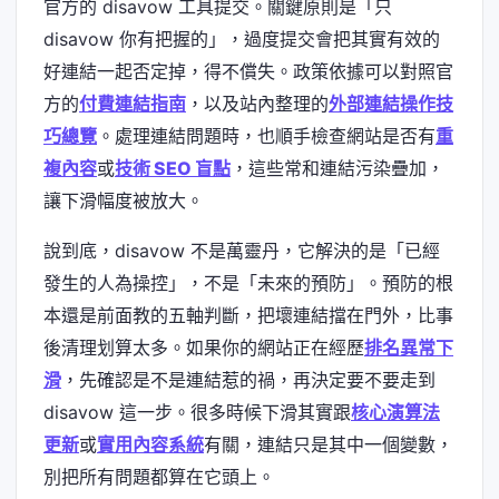
官方的 disavow 工具提交。關鍵原則是「只
disavow 你有把握的」，過度提交會把其實有效的
好連結一起否定掉，得不償失。政策依據可以對照官
方的
付費連結指南
，以及站內整理的
外部連結操作技
巧總覽
。處理連結問題時，也順手檢查網站是否有
重
複內容
或
技術 SEO 盲點
，這些常和連結污染疊加，
讓下滑幅度被放大。
說到底，disavow 不是萬靈丹，它解決的是「已經
發生的人為操控」，不是「未來的預防」。預防的根
本還是前面教的五軸判斷，把壞連結擋在門外，比事
後清理划算太多。如果你的網站正在經歷
排名異常下
滑
，先確認是不是連結惹的禍，再決定要不要走到
disavow 這一步。很多時候下滑其實跟
核心演算法
更新
或
實用內容系統
有關，連結只是其中一個變數，
別把所有問題都算在它頭上。