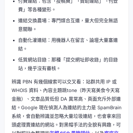
付費連結：包含「投稿費」「贊助連結」「刊登
費」等各種變形。
連結交換農場：專門媒合互連，量大但完全無語
意關聯。
自動化灌連結：用機器人在留言、論壇大量塞連
結。
低質網站目錄：那種「提交網址即收錄」的目錄
站，幾乎沒有審核。
辨識 PBN 有幾個線索可以交叉看：站群共用 IP 或
WHOIS 資料、內容主題跳tone（昨天寫美食今天寫
金融）、文章品質低但 DA 異常高、頁面充斥外部連
結。Google 現在偵測人為連結的主力是 SpamBrain
系統，會自動辨識並忽略大量垃圾連結，也會拿來回
頭處理賣連結的網站。對黑帽手法的全貌有興趣，可