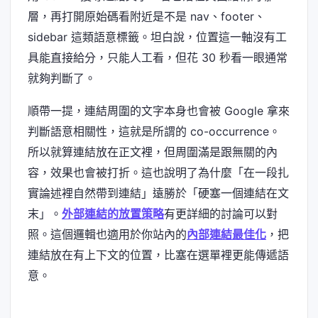
層，再打開原始碼看附近是不是 nav、footer、
sidebar 這類語意標籤。坦白說，位置這一軸沒有工
具能直接給分，只能人工看，但花 30 秒看一眼通常
就夠判斷了。
順帶一提，連結周圍的文字本身也會被 Google 拿來
判斷語意相關性，這就是所謂的 co-occurrence。
所以就算連結放在正文裡，但周圍滿是跟無關的內
容，效果也會被打折。這也說明了為什麼「在一段扎
實論述裡自然帶到連結」遠勝於「硬塞一個連結在文
末」。
外部連結的放置策略
有更詳細的討論可以對
照。這個邏輯也適用於你站內的
內部連結最佳化
，把
連結放在有上下文的位置，比塞在選單裡更能傳遞語
意。