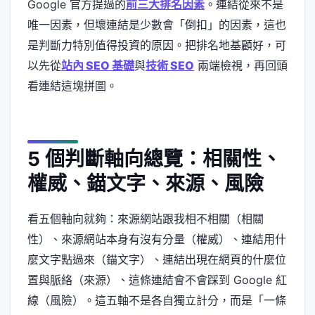
Google 官方提過的
前三大排名因素
。連結從來不是
唯一因素，但壞連結是少數會「倒扣」的因素，這也
是判斷力特別值得投資的原因。把排名地基顧好，可
以先從
站內 SEO 基礎
與
技術 SEO
兩端檢視，再回頭
看連結這塊拼圖。
5 個判斷軸向總覽：相關性、
權威、錨文字、來源、風險
看五個軸向就夠：來源網站跟我相不相關（相關
性）、來源網站本身有沒有分量（權威）、連結用什
麼文字點過來（錨文字）、連結出現在網頁的什麼位
置與脈絡（來源）、這條連結會不會踩到 Google 紅
線（風險）。這五軸不是各自獨立計分，而是「一條