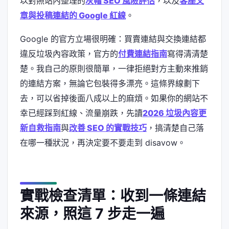
以對照站內整理的
灰帽 SEO 風險評估
，以及
客座文
章與投稿連結的 Google 紅線
。
Google 的官方立場很明確：買賣連結與交換連結都
違反垃圾內容政策，官方的
付費連結指南
寫得清清楚
楚。我自己的原則很簡單，一律拒絕對方主動來推銷
的連結方案，無論它包裝得多漂亮。這條界線劃下
去，可以省掉後面八成以上的麻煩。如果你的網站不
幸已經踩到紅線、流量崩跌，先讀
2026 垃圾內容更
新自救指南
與
改善 SEO 的實戰技巧
，搞清楚自己落
在哪一種狀況，再決定要不要走到 disavow。
實戰檢查清單：收到一條連結
來源，照這 7 步走一遍