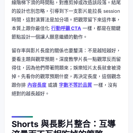
線階梯下滑的時間點，對應剪掉或改造該段落。結尾
的設計也別忽略，引導到下一支影片能拉長 session
時間，這對演算法是加分項。把觀眾留下來這件事，
本質上跟你最佳化
行動呼籲 CTA
一樣，都是在關鍵
節點設計一個讓人願意繼續的動作。
留存率與影片長度的關係也要釐清：不是越短越好，
要看主題與觀眾預期。深度教學片長一點觀眾反而留
得住，因為他們帶著問題來；娛樂短片太長就會被滑
掉。先看你的觀眾預期什麼，再決定長度，這個觀念
跟你排
內容長度
或讀
字數不等於品質
一樣，沒有
絕對的越長越好。
Shorts 與長影片整合：互導