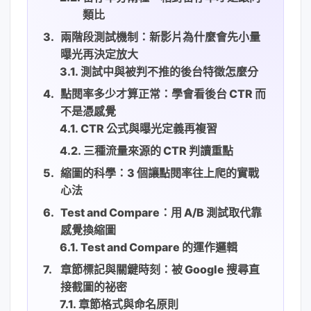
類比
兩階段測試機制：新影片為什麼會先小量
曝光再決定放大
測試中與被判不推的後台特徵怎麼分
點閱率多少才算正常：學會看後台 CTR 而
不是憑感覺
CTR 公式與曝光定義再複習
三種流量來源的 CTR 判讀重點
縮圖的科學：3 個讓點閱率往上爬的實戰
心法
Test and Compare：用 A/B 測試取代靠
感覺換縮圖
Test and Compare 的運作邏輯
章節標記與關鍵時刻：被 Google 搜尋直
接截圖的祕密
章節格式與命名原則