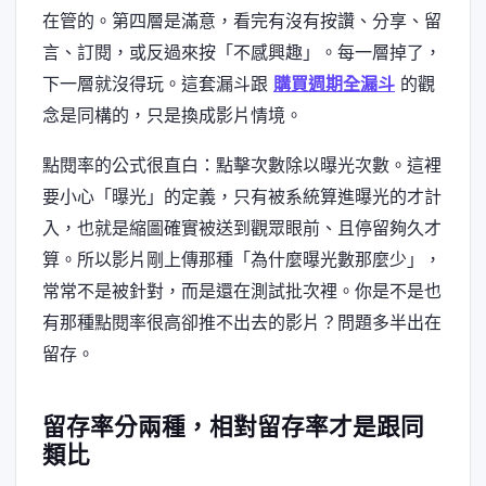
在管的。第四層是滿意，看完有沒有按讚、分享、留
言、訂閱，或反過來按「不感興趣」。每一層掉了，
下一層就沒得玩。這套漏斗跟
購買週期全漏斗
的觀
念是同構的，只是換成影片情境。
點閱率的公式很直白：點擊次數除以曝光次數。這裡
要小心「曝光」的定義，只有被系統算進曝光的才計
入，也就是縮圖確實被送到觀眾眼前、且停留夠久才
算。所以影片剛上傳那種「為什麼曝光數那麼少」，
常常不是被針對，而是還在測試批次裡。你是不是也
有那種點閱率很高卻推不出去的影片？問題多半出在
留存。
留存率分兩種，相對留存率才是跟同
類比