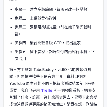
步驟一：建立多版縮圖（每版只改一個變數）
步驟二：上傳並發布影片
步驟三：累積足夠曝光量（別在幾千曝光就判
讀）
步驟四：後台比較各版 CTR，找出贏家
步驟五：留下贏家，記錄到你的內容行事曆，下
次沿用
第三方工具如 TubeBuddy、vidIQ 也能做類似測
試，但要標註這些不是官方工具，資料口徑跟
YouTube 原生可能不同。把每次測試結果記下來很
重要，我自己是用
Trello
開一個頻道看板，把哪支
片測了什麼、誰贏、為什麼贏寫進去，累積下來會變
成你這個頻道專屬的縮圖知識庫。講實在話，測試結