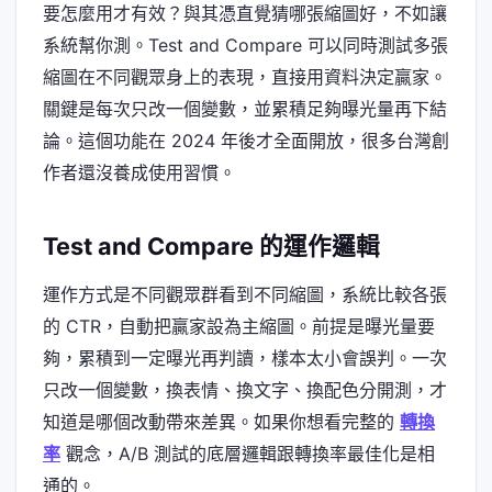
要怎麼用才有效？與其憑直覺猜哪張縮圖好，不如讓
系統幫你測。Test and Compare 可以同時測試多張
縮圖在不同觀眾身上的表現，直接用資料決定贏家。
關鍵是每次只改一個變數，並累積足夠曝光量再下結
論。這個功能在 2024 年後才全面開放，很多台灣創
作者還沒養成使用習慣。
Test and Compare 的運作邏輯
運作方式是不同觀眾群看到不同縮圖，系統比較各張
的 CTR，自動把贏家設為主縮圖。前提是曝光量要
夠，累積到一定曝光再判讀，樣本太小會誤判。一次
只改一個變數，換表情、換文字、換配色分開測，才
知道是哪個改動帶來差異。如果你想看完整的
轉換
率
觀念，A/B 測試的底層邏輯跟轉換率最佳化是相
通的。