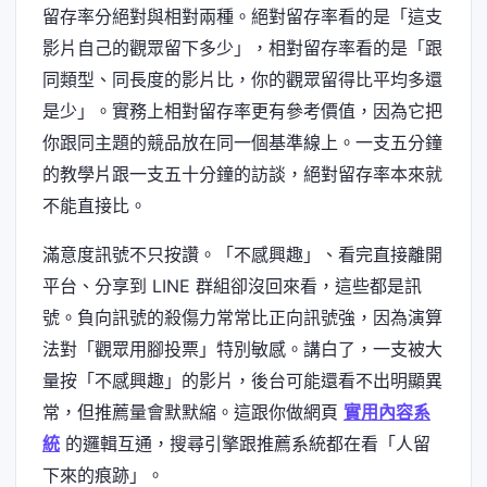
留存率分絕對與相對兩種。絕對留存率看的是「這支
影片自己的觀眾留下多少」，相對留存率看的是「跟
同類型、同長度的影片比，你的觀眾留得比平均多還
是少」。實務上相對留存率更有參考價值，因為它把
你跟同主題的競品放在同一個基準線上。一支五分鐘
的教學片跟一支五十分鐘的訪談，絕對留存率本來就
不能直接比。
滿意度訊號不只按讚。「不感興趣」、看完直接離開
平台、分享到 LINE 群組卻沒回來看，這些都是訊
號。負向訊號的殺傷力常常比正向訊號強，因為演算
法對「觀眾用腳投票」特別敏感。講白了，一支被大
量按「不感興趣」的影片，後台可能還看不出明顯異
常，但推薦量會默默縮。這跟你做網頁
實用內容系
統
的邏輯互通，搜尋引擎跟推薦系統都在看「人留
下來的痕跡」。