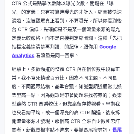
CTR 公式是點擊次數除以曝光次數。關鍵在「曝
光」的定義：只有被算進曝光的才計入。縮圖被快速
滑過、沒被觀眾真正看到，不算曝光。所以你看到後
台 CTR 偏低，先確認是不是某一個流量來源的曝光
定義比較嚴格，而不是直接判定縮圖爛。這種「先把
指標定義搞清楚再判讀」的紀律，跟你用
Google
Analytics
看流量是同一回事。
經驗上，多數頻道的整體 CTR 落在個位數中段算正
常。我不寫死精確百分比，因為不同主題、不同長
度、不同觀眾結構，基準會飄。知識型頻道通常比娛
樂型高一點，因為觀眾是帶著問題來找答案的；娛樂
型雖然 CTR 普遍較低，但靠高留存撐觀看。早期我
也只看總平均，被一個漂亮的高 CTR 騙過，後來拆
開流量來源才發現，那個高 CTR 全來自少數死忠訂
閱者，新觀眾根本點不進來。要抓長尾搜尋詞，
長尾