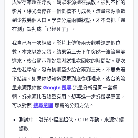
與留存率還在浮動，觀眾來源還在擴散。被判不推的
影片，曝光會停在一個低檔不再成長，流量來源收斂
到少數幾個入口。學會分這兩種狀態，才不會把「還
在測」誤判成「已經死了」。
我自己有一次經驗，影片上傳後兩天觀看還是個位
數，本來以為完蛋，結果第三天下午突然一波流量灌
進來，後台顯示剛好是測試批次回收的時間點。那次
之後我學會，發布初期至少給它兩到三天，不要急著
下結論。如果你想知道觀眾到底從哪裡來，後台的流
量來源跟你做
Google 搜尋
流量分析是同一套邏
輯，拆來源比看總量有用。想再進一步拆搜尋意圖，
可以對照
搜尋意圖
那篇的分類方法。
測試中：曝光小幅度起伏，CTR 浮動，來源持續
擴散