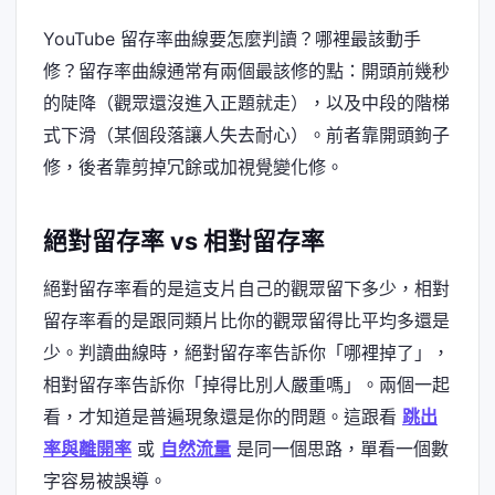
YouTube 留存率曲線要怎麼判讀？哪裡最該動手
修？留存率曲線通常有兩個最該修的點：開頭前幾秒
的陡降（觀眾還沒進入正題就走），以及中段的階梯
式下滑（某個段落讓人失去耐心）。前者靠開頭鉤子
修，後者靠剪掉冗餘或加視覺變化修。
絕對留存率 vs 相對留存率
絕對留存率看的是這支片自己的觀眾留下多少，相對
留存率看的是跟同類片比你的觀眾留得比平均多還是
少。判讀曲線時，絕對留存率告訴你「哪裡掉了」，
相對留存率告訴你「掉得比別人嚴重嗎」。兩個一起
看，才知道是普遍現象還是你的問題。這跟看
跳出
率與離開率
或
自然流量
是同一個思路，單看一個數
字容易被誤導。