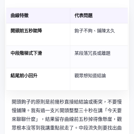
曲線特徵
代表問題
開頭前五秒陡降
鉤子不夠、鋪陳太久
中段階梯式下滑
某段落冗長或離題
結尾前小回升
觀眾想知道結論
開頭鉤子的原則是前幾秒直接給結論或衝突，不要慢
慢鋪陳。我有過一支片開頭整整三十秒在講「今天要
來聊聊什麼」，結果留存曲線前五秒掉得像懸崖，觀
眾根本沒等到我講重點就走了。中段流失則要找出曲