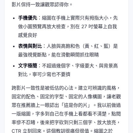
影片保持一致讓觀眾認得你。
手機優先
：縮圖在手機上實際只有拇指大小，先
做小圖預覽再放大檢查，別在 27 吋螢幕上自我
感覺良好
表情與對比
：人臉與高飽和色（黃、紅、藍）是
最強視覺斷點，能在滑動瞬間抓住眼睛
文字極簡
：不超過幾個字、字級要大、與背景高
對比，寧可少寫也不要擠
跨影片一致性是被低估的心法。建立可辨識的風格，
固定的配色、固定的字型、固定的人像構圖，讓老觀
眾在推薦牆上一眼認出「這是你的片」。我以前做過
一版縮圖，字多到自己在手機上看都看不清楚，點閱
率慘不忍睹，後來把字砍到只剩三個字、放大放亮，
CTR 立刻回來。這個教訓很痛但很值。縮圖之於