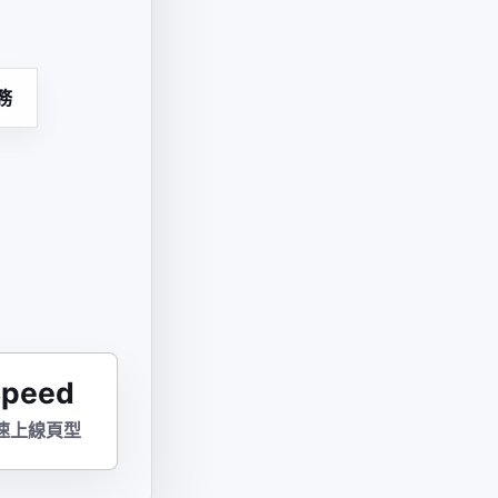
務
Speed
速上線頁型