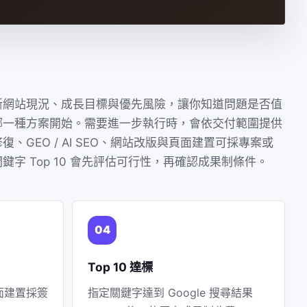
斷網站現況、成長目標與優先風險，讓你知道問題是否值
哪一種方案開始。需要進一步執行時，會依交付範圍提供
、GEO / AI SEO、網站改版與頁面建置可採專案或
鍵字 Top 10 會先評估可行性，再確認成果制條件。
04
Top 10 達標
頁面建置採簽
指定關鍵字達到 Google 搜尋結果