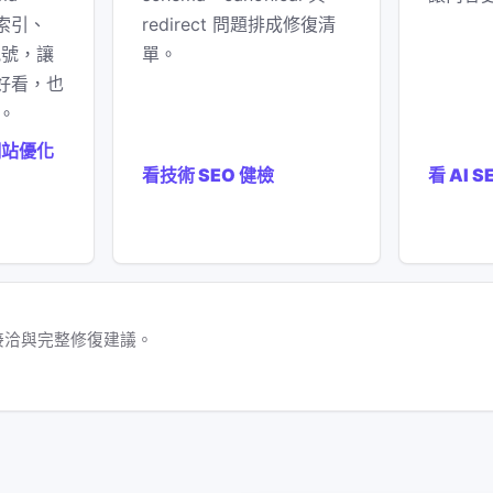
、索引、
redirect 問題排成修復清
訊號，讓
單。
不只好看，也
。
 網站優化
看技術 SEO 健檢
看 AI 
-built
建議合作：診斷或技術修復專案
建議合作
接洽與完整修復建議。