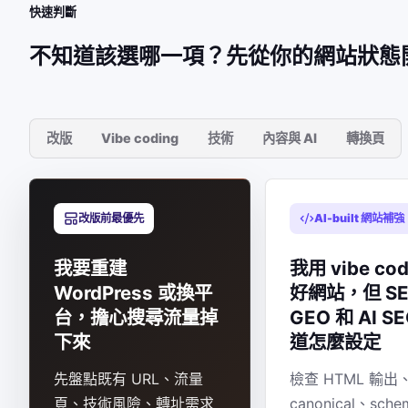
快速判斷
不知道該選哪一項？先從你的網站狀態
改版
Vibe coding
技術
內容與 AI
轉換頁
改版前最優先
AI-built 網站補強
我要重建
我用 vibe cod
WordPress 或換平
好網站，但 S
台，擔心搜尋流量掉
GEO 和 AI S
下來
道怎麼設定
先盤點既有 URL、流量
檢查 HTML 輸出
頁、技術風險、轉址需求
canonical、sch