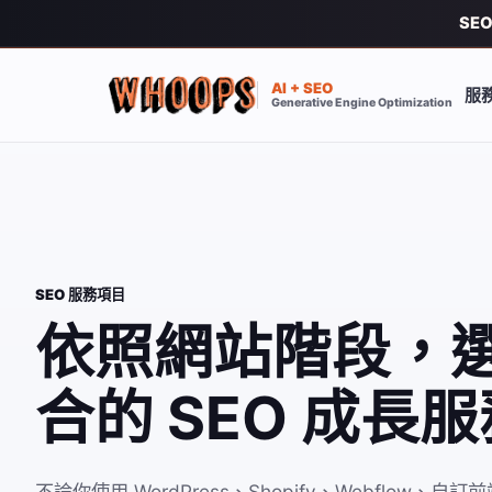
SE
AI + SEO
服
Generative Engine Optimization
SEO 服務項目
依照網站階段，
合的 SEO 成長
不論你使用 WordPress、Shopify、Webflow、自訂前端