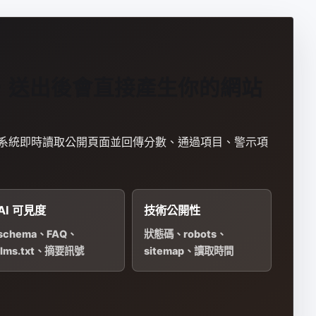
，送出後會直接產生你的網站
系統即時讀取公開頁面並回傳分數、通過項目、警示項
AI 可見度
技術公開性
schema、FAQ、
狀態碼、robots、
llms.txt、摘要訊號
sitemap、讀取時間