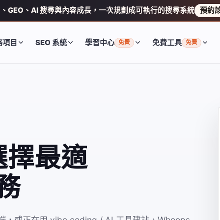
O、GEO、AI 搜尋與內容成長，一次規劃成可執行的搜尋系統
預約
務項目
SEO 系統
學習中心
免費工具
免費
免費
選擇最適
服務
，或正在用 vibe coding / AI 工具建站，Whoops