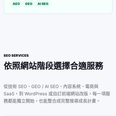
AEO
GEO
AI SEO
SEO SERVICES
依照網站階段選擇合適服務
從技術 SEO、GEO / AI SEO、內容系統、電商與
SaaS，到 WordPress 或自訂前端網站改版，每一項服
務都能獨立開始，也能整合成完整搜尋成長計畫。