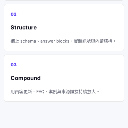
02
Structure
補上 schema、answer blocks、實體訊號與內鏈結構。
03
Compound
用內容更新、FAQ、案例與來源證據持續放大。