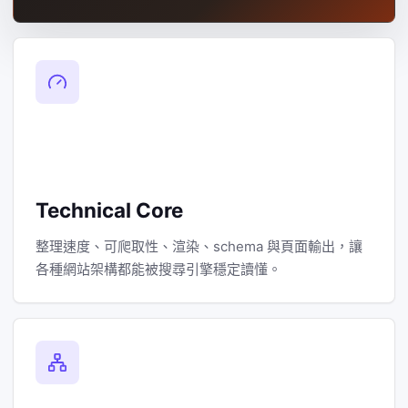
Technical Core
整理速度、可爬取性、渲染、schema 與頁面輸出，讓
各種網站架構都能被搜尋引擎穩定讀懂。