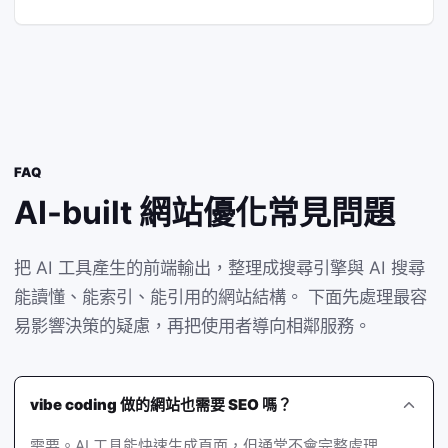
FAQ
AI-built 網站優化常見問題
把 AI 工具產生的前端輸出，整理成搜尋引擎與 AI 搜尋
能讀懂、能索引、能引用的網站結構。 下面先處理最容
易影響決策的疑慮，再把使用者導向相鄰服務。
vibe coding 做的網站也需要 SEO 嗎？
需要。AI 工具能快速生成頁面，但通常不會完整處理