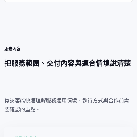
服務內容
把服務範圍、交付內容與適合情境說清楚
讓訪客能快速理解服務適用情境、執行方式與合作前需
要確認的重點。