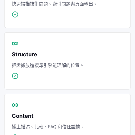
快速掃描技術問題、索引問題與頁面輸出。
02
Structure
把證據放進搜尋引擎能理解的位置。
03
Content
補上描述、比較、FAQ 和信任證據。