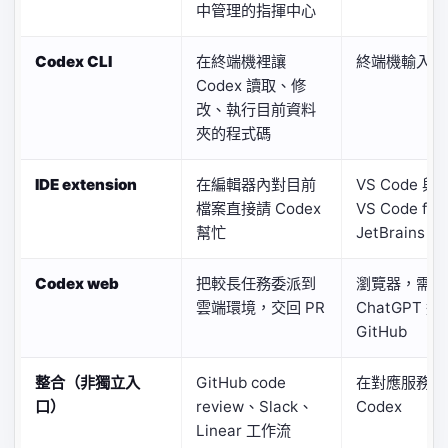
中管理的指揮中心
Codex CLI
在終端機裡讓
終端機輸入
Codex 讀取、修
改、執行目前資料
夾的程式碼
IDE extension
在編輯器內對目前
VS Code 與
檔案直接請 Codex
VS Code for
幫忙
JetBrains 
Codex web
把較長任務委派到
瀏覽器，需把
雲端環境，交回 PR
ChatGPT 連
GitHub
整合（非獨立入
GitHub code
在對應服務裡
口）
review、Slack、
Codex
Linear 工作流