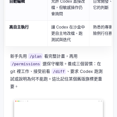
自動編輯
允許 Codex 直接改
日常開發、你
檔，但敏感操作仍
它的判斷
會詢問
高自主執行
讓 Codex 在沙盒中
熟悉的專案、
更自主地改檔、跑
險例行任務
測試與迭代
新手先用
看完整計畫，再用
/plan
選保守權限。養成三個習慣：在
/permissions
git 裡工作、接受前看
、要求 Codex 跑測
/diff
試或說明為何不能跑。這比記住某個舊版旗標更重
要。