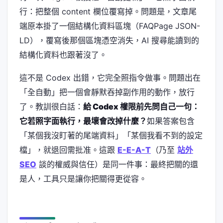
行：把整個 content 欄位覆寫掉。問題是，文章尾
端原本掛了一個結構化資料區塊（FAQPage JSON-
LD），覆寫後那個區塊憑空消失，AI 搜尋能讀到的
結構化資料也跟著沒了。
這不是 Codex 出錯，它完全照指令做事。問題出在
「全自動」把一個會靜默吞掉副作用的動作，放行
了。教訓很白話：
給 Codex 權限前先問自己一句：
它若照字面執行，最壞會改掉什麼？
如果答案包含
「某個我沒盯著的尾端資料」「某個我看不到的設定
檔」，就退回需批准。這跟
E-E-A-T
（乃至
站外
SEO
談的權威與信任）是同一件事：最終把關的還
是人，工具只是讓你把關得更從容。