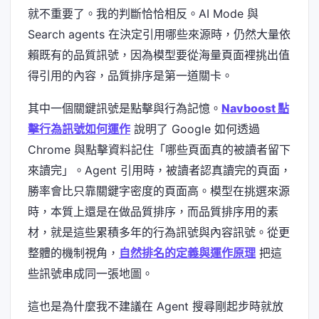
就不重要了。我的判斷恰恰相反。AI Mode 與
Search agents 在決定引用哪些來源時，仍然大量依
賴既有的品質訊號，因為模型要從海量頁面裡挑出值
得引用的內容，品質排序是第一道關卡。
其中一個關鍵訊號是點擊與行為記憶。
Navboost 點
擊行為訊號如何運作
說明了 Google 如何透過
Chrome 與點擊資料記住「哪些頁面真的被讀者留下
來讀完」。Agent 引用時，被讀者認真讀完的頁面，
勝率會比只靠關鍵字密度的頁面高。模型在挑選來源
時，本質上還是在做品質排序，而品質排序用的素
材，就是這些累積多年的行為訊號與內容訊號。從更
整體的機制視角，
自然排名的定義與運作原理
把這
些訊號串成同一張地圖。
這也是為什麼我不建議在 Agent 搜尋剛起步時就放