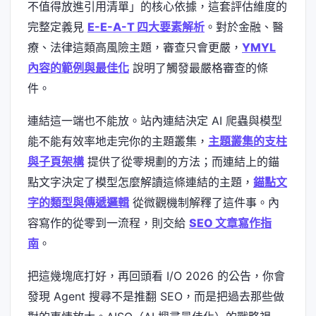
不值得放進引用清單」的核心依據，這套評估維度的
完整定義見
E-E-A-T 四大要素解析
。對於金融、醫
療、法律這類高風險主題，審查只會更嚴，
YMYL
內容的範例與最佳化
說明了觸發最嚴格審查的條
件。
連結這一端也不能放。站內連結決定 AI 爬蟲與模型
能不能有效率地走完你的主題叢集，
主題叢集的支柱
與子頁架構
提供了從零規劃的方法；而連結上的錨
點文字決定了模型怎麼解讀這條連結的主題，
錨點文
字的類型與傳遞邏輯
從微觀機制解釋了這件事。內
容寫作的從零到一流程，則交給
SEO 文章寫作指
南
。
把這幾塊底打好，再回頭看 I/O 2026 的公告，你會
發現 Agent 搜尋不是推翻 SEO，而是把過去那些做