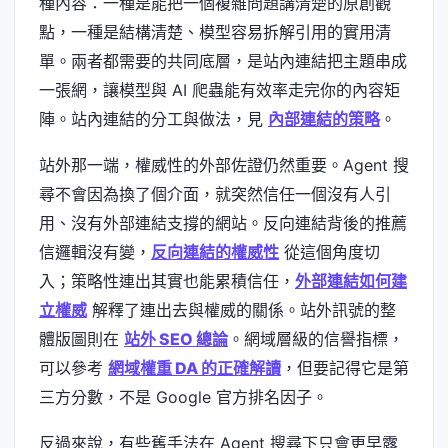
種內容：一種是能把一個複雜問題講清楚的原創觀
點，一種是結構清楚、模型容易拆解引用的實用清
單。兩者都需要的共同底層，是站內連結把主題串成
一張網，讓模型與 AI 爬蟲能有效率走完你的內容矩
陣。站內連結的分工與做法，見
內部連結的策略
。
站外那一端，權威性的外部佐證仍然重要。Agent 搜
尋不會因為換了個介面，就突然信任一個沒有人引
用、沒有外部連結支撐的網站。反向連結背後的推薦
信邏輯沒有變，
反向連結的權威性
從這個角度切
入；策略性連出其實也能累積信任，
外部連結如何建
立權威
解釋了連出去與權威的關係。站外訊號的整
體版圖則在
站外 SEO 總論
。網域層級的信譽指標，
可以參考
網域權重 DA 的正確解讀
，但要記得它是第
三方分數，不是 Google 官方排名因子。
反過來說，有些舊手法在 Agent 搜尋下只會更早露