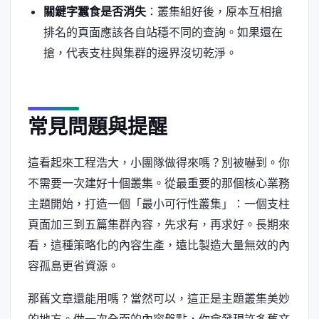
關鍵字蠶食是否消失
：叢集組好後，原本互相搶
排名的頁面應該各自站穩不同的查詢。如果還在
搶，代表支柱與集群的邊界沒切乾淨。
常見問題與提醒
這看起來工程浩大，小團隊做得來嗎？別被嚇到。你
不需要一次建好十個叢集。從最重要的那個核心業務
主題開始，打造一個「最小可行性叢集」：一個支柱
頁面加三到五篇集群內容，先求有，再求好。長期來
看，這種策略化的內容生產，遠比製造大量無效的內
容孤島更省資源。
那舊文章還能用嗎？當然可以，這正是主題叢集美妙
的地方。做一次全面的內容盤點，你會發現許多舊文