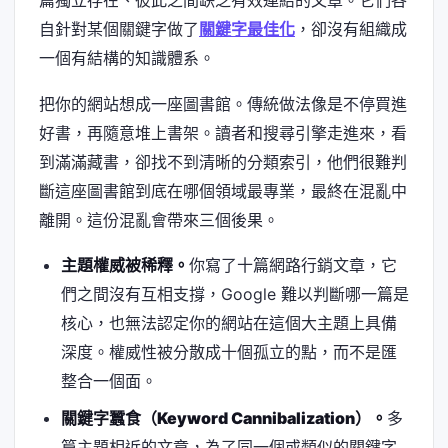
自針對某個關鍵字做了
關鍵字最佳化
，卻沒有組織成
一個有結構的知識體系。
把你的網站想成一座圖書館。傳統做法像是不停買進
好書，再隨意堆上書架。讀者和搜尋引擎走進來，看
到滿滿藏書，卻找不到清晰的分類索引，他們很難判
斷這座圖書館到底在哪個領域最專業，最終在混亂中
離開。這份混亂會帶來三個後果。
主題權威被稀釋。
你寫了十篇網路行銷文章，它
們之間沒有互相支撐，Google 難以判斷哪一篇是
核心，也無法認定你的網站在這個大主題上具備
深度。權威性被分散成十個孤立的點，而不是匯
整合一個面。
關鍵字蠶食（Keyword Cannibalization）。
多
篇主題相近的文章，為了同一個或類似的關鍵字