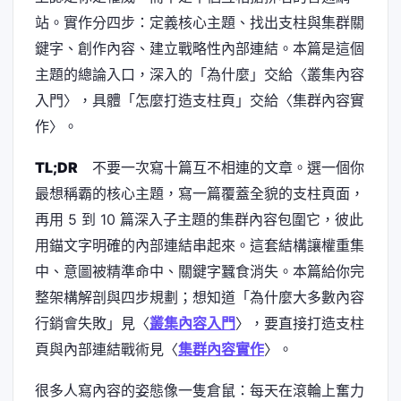
站。實作分四步：定義核心主題、找出支柱與集群關
鍵字、創作內容、建立戰略性內部連結。本篇是這個
主題的總論入口，深入的「為什麼」交給〈叢集內容
入門〉，具體「怎麼打造支柱頁」交給〈集群內容實
作〉。
TL;DR
不要一次寫十篇互不相連的文章。選一個你
最想稱霸的核心主題，寫一篇覆蓋全貌的支柱頁面，
再用 5 到 10 篇深入子主題的集群內容包圍它，彼此
用錨文字明確的內部連結串起來。這套結構讓權重集
中、意圖被精準命中、關鍵字蠶食消失。本篇給你完
整架構解剖與四步規劃；想知道「為什麼大多數內容
行銷會失敗」見〈
叢集內容入門
〉，要直接打造支柱
頁與內部連結戰術見〈
集群內容實作
〉。
很多人寫內容的姿態像一隻倉鼠：每天在滾輪上奮力