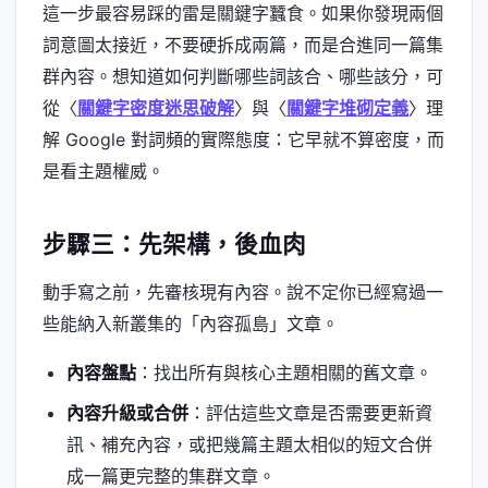
這一步最容易踩的雷是關鍵字蠶食。如果你發現兩個
詞意圖太接近，不要硬拆成兩篇，而是合進同一篇集
群內容。想知道如何判斷哪些詞該合、哪些該分，可
從〈
關鍵字密度迷思破解
〉與〈
關鍵字堆砌定義
〉理
解 Google 對詞頻的實際態度：它早就不算密度，而
是看主題權威。
步驟三：先架構，後血肉
動手寫之前，先審核現有內容。說不定你已經寫過一
些能納入新叢集的「內容孤島」文章。
內容盤點
：找出所有與核心主題相關的舊文章。
內容升級或合併
：評估這些文章是否需要更新資
訊、補充內容，或把幾篇主題太相似的短文合併
成一篇更完整的集群文章。