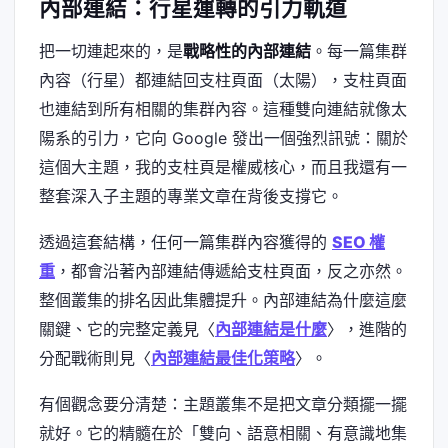
內部連結：行星運轉的引力軌道
把一切連起來的，是
戰略性的內部連結
。每一篇集群
內容（行星）都連結回支柱頁面（太陽），支柱頁面
也連結到所有相關的集群內容。這種雙向連結就像太
陽系的引力，它向 Google 發出一個強烈訊號：關於
這個大主題，我的支柱頁是權威核心，而且我還有一
整套深入子主題的專業文章在背後支撐它。
透過這套結構，任何一篇集群內容獲得的
SEO 權
重
，都會沿著內部連結傳遞給支柱頁面，反之亦然。
整個叢集的排名因此集體提升。內部連結為什麼這麼
關鍵、它的完整定義見〈
內部連結是什麼
〉，進階的
分配戰術則見〈
內部連結最佳化策略
〉。
有個觀念要分清楚：主題叢集不是把文章分類擺一擺
就好。它的精髓在於「雙向、語意相關、有意識地集