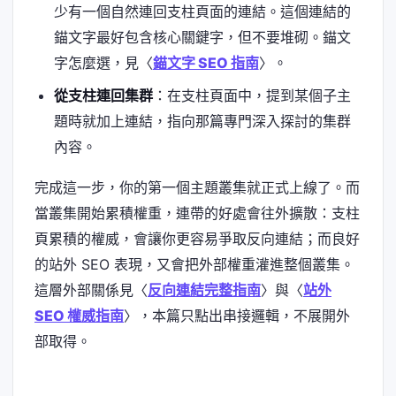
少有一個自然連回支柱頁面的連結。這個連結的
錨文字最好包含核心關鍵字，但不要堆砌。錨文
字怎麼選，見〈
錨文字 SEO 指南
〉。
從支柱連回集群
：在支柱頁面中，提到某個子主
題時就加上連結，指向那篇專門深入探討的集群
內容。
完成這一步，你的第一個主題叢集就正式上線了。而
當叢集開始累積權重，連帶的好處會往外擴散：支柱
頁累積的權威，會讓你更容易爭取反向連結；而良好
的站外 SEO 表現，又會把外部權重灌進整個叢集。
這層外部關係見〈
反向連結完整指南
〉與〈
站外
SEO 權威指南
〉，本篇只點出串接邏輯，不展開外
部取得。