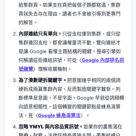
給集群頁。如果支柱頁把每個子題都寫滿，集群
頁就失去存在理由，讀者也不會被引導到更專門
的解答。
內部連結只有單向。
只從支柱連到集群、或只從
集群連回支柱，都會讓權重流不動。雙向連結才
是讓 Google 看懂主題結構的關鍵。搜尋引擎如
何解讀這些連結訊號，可從〈
Google 內部排名訊
號總覽
〉理解底層機制。
為了湊數硬拆關鍵字。
把意圖幾乎相同的兩個詞
硬拆成兩篇集群內容，反而製造關鍵字蠶食。判
斷標準是意圖，不是字面。Google 早就從詞頻轉
向語意相關性，這個轉變的關鍵節點是蜂鳥演算
法，見〈
Google 蜂鳥演算法
〉。
忽略 YMYL 與內容品質訊號。
如果你的叢集落在
醫療、財務、法律這類高風險主題，叢集結構只