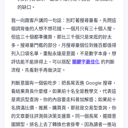
的缺口。
我一向跟客戶講同一句話：別盯著搜尋量看，先問這
個詞背後的人想不想花錢。一個月只有三十個人搜，
但這三十個都準備買，那比三千個只是來逛的好太
多。搜尋量門檻的部分，月搜尋量個位到幾百都值得
列入口袋名單，重點永遠是意圖，不是數字本身。想
評估能不能排得上，可以搭配
關鍵字最佳化
的判斷
流程，先看對手再做決定。
判斷意圖有一個偷吃步：把長尾丟進 Google 搜尋，
看結果頁長什麼樣。如果前十名全是教學文，代表這
是資訊型查詢，你的內容要走科普加解惑；如果前十
名擠滿比價、推薦、購買頁，那就是交易型查詢，你
的文章要往評測與決策支援靠。同一個長尾，擺錯意
圖類型，排名上去了轉換也會掛零，因為讀者一進站