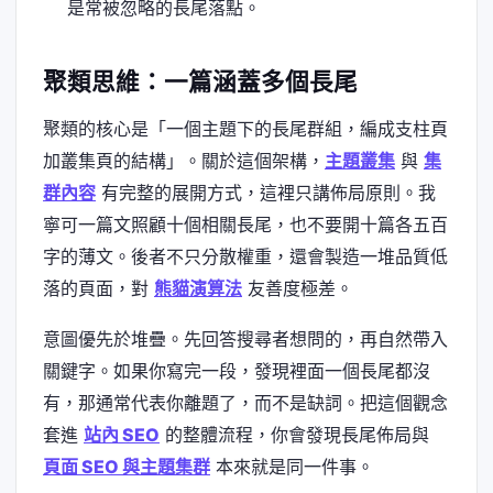
是常被忽略的長尾落點。
聚類思維：一篇涵蓋多個長尾
聚類的核心是「一個主題下的長尾群組，編成支柱頁
加叢集頁的結構」。關於這個架構，
主題叢集
與
集
群內容
有完整的展開方式，這裡只講佈局原則。我
寧可一篇文照顧十個相關長尾，也不要開十篇各五百
字的薄文。後者不只分散權重，還會製造一堆品質低
落的頁面，對
熊貓演算法
友善度極差。
意圖優先於堆疊。先回答搜尋者想問的，再自然帶入
關鍵字。如果你寫完一段，發現裡面一個長尾都沒
有，那通常代表你離題了，而不是缺詞。把這個觀念
套進
站內 SEO
的整體流程，你會發現長尾佈局與
頁面 SEO 與主題集群
本來就是同一件事。