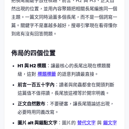
把長尾關鍵字放在標題、前言、H2 與 H3、正文自
然出現的位置，並用內容聚類把相關長尾編進同一個
主題。一篇文同時涵蓋多個長尾，而不是一個詞寫一
篇。關鍵字不是塞越多越好，搜尋引擎現在看得懂你
到底有沒有回答問題。
佈局的四個位置
H1 與 H2 標題
：讓最核心的長尾出現在標題層
級，這對
標題標籤
的語意判讀最直接。
前言一百五十字內
：讀者與爬蟲都會在開頭判斷
這篇值不值得讀，長尾放這裡等於開宗明義。
正文自然散布
：不要硬塞，讓長尾隨論述出現，
必要時用同義改寫。
圖片 alt 與錨點文字
：圖片的
替代文字
與
錨文字