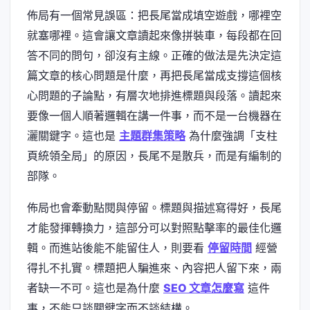
佈局有一個常見誤區：把長尾當成填空遊戲，哪裡空
就塞哪裡。這會讓文章讀起來像拼裝車，每段都在回
答不同的問句，卻沒有主線。正確的做法是先決定這
篇文章的核心問題是什麼，再把長尾當成支撐這個核
心問題的子論點，有層次地排進標題與段落。讀起來
要像一個人順著邏輯在講一件事，而不是一台機器在
灑關鍵字。這也是
主題群集策略
為什麼強調「支柱
頁統領全局」的原因，長尾不是散兵，而是有編制的
部隊。
佈局也會牽動點閱與停留。標題與描述寫得好，長尾
才能發揮轉換力，這部分可以對照點擊率的最佳化邏
輯。而進站後能不能留住人，則要看
停留時間
經營
得扎不扎實。標題把人騙進來、內容把人留下來，兩
者缺一不可。這也是為什麼
SEO 文章怎麼寫
這件
事，不能只談關鍵字而不談結構。