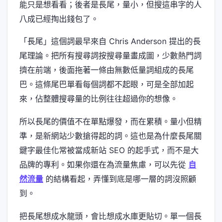
能只是想看看；後者是長尾，量小，但搜這串字的人
八成已經掏出錢包了。
「長尾」這個詞最早來自 Chris Anderson 提出的長
尾理論。把所有搜尋詞按搜尋量畫成圖，少數熱門詞
擠在前端，後面拖著一條由無數低量詞組成的長尾
巴。這條尾巴單看每個詞都不起眼，可是全部加起
來，佔整體搜尋量的比例往往超過你的想像。
所以長尾的價值不在單點爆發，而在累積。量小但精
準，是新網站少數搶得起的詞。這也是為什麼長尾關
鍵字最佳化常被當成新站 SEO 的起手式，而不是大
品牌的專利。如果你還在為流量焦慮，可以先從
自
然流量
的結構看起，弄懂到底是哪一層的詞沒照顧
到。
把長尾想成水龍頭，會比想成水庫更貼切。單一個長