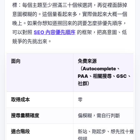
標：每個主題至少撈滿三十個候選詞，再從裡面篩掉
意圖模糊的。這個量看起來多，實際做起來大概一個
晚上。如果你想知道撈回來的詞要怎麼排優先順序，
可以對照
SEO 內容優先順序
的框架，把高意圖、低
競爭的先挑出來。
面向
免費來源
（Autocomplete、
PAA、相關搜尋、GSC、
社群）
取得成本
零
搜尋量精確度
偏模糊，需自行判斷
適合階段
新站、剛起步、想先找十幾
個詞