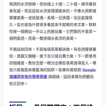
尾詞的水流很細，但你接上十個、二十個，總流量就
會有感。而且這些水流是慢慢進來的，不像大詞那樣
靠運氣衝一波就退潮，長尾一旦排穩，往往能撐很
久。這也是為什麼很多看起來不起眼的老文章，默默
吃掉一個網站一半以上的進站量。它們靠的不是某一
個明星詞，而是一整排細水長流的長尾。
不過話說回來，不是每個長尾都該做。有些詞搜尋量
低、意圖又模糊，做下去只是白費力氣。下一節會用
四個維度，教你怎麼一眼分出哪些長尾值得投入，哪
些只是看起來像藍海的陷阱。如果你曾經把
Google
建議詞背後的搜尋意圖
搞錯過，這段會幫你把觀念
校正回來。