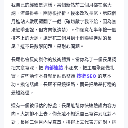
我自己的經驗是這樣。某個新站前三個月都在寫大
詞，流量掛零，團隊很挫折。後來改攻長尾，第四個
月進站人數明顯翻了一截（確切數字我不給，因為無
法逐季查證，但方向很清楚）。你願意花半年搶一個
排不上的大詞，還是花三個月搶十個穩穩進站的長
尾？這不是數學問題，是耐心問題。
長尾也會反向幫你的技術體質。當你為了一個長尾詞
把文章寫深、把
內部連結
串起來、把主題聚類做扎
實，這些動作本身就是站點整體
技術 SEO
的基本
功。換句話說，長尾不是繞遠路，而是把地基打穩的
最短路徑。
還有一個被低估的好處：長尾能幫你快速驗證內容方
向。大詞排不上去，你永遠不知道自己寫得到底對不
對；長尾三個月內見真章，排得上去代表方向對，排