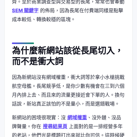
齊。至於商業調查型與交易型的長尾，常常也會牽動
SEM 關鍵字
的佈局，因為長尾在付費端同樣是點擊
成本較低、轉換較穩的區塊。
為什麼新網站該從長尾切入，
而不是衝大詞
因為新網站沒有網域權重，衝大詞等於拿小水槍挑戰
航空母艦。長尾競爭低，是你少數有機會在三到六個
月內排上去、而且來的流量更接近會下單的人。換句
話說，新站真正該怕的不是量小，而是選錯戰場。
新網站的困境很現實：沒
網域權重
、沒外鏈、沒品
牌聲量。你在
搜尋結果頁
上面對的是一排經營多年
的老站，他們光是標題打出來就比你可信。這時候硬