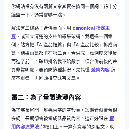
你網站裡有沒有兩篇文章其實在搶同一個詞？花十分
鐘盤一下，通常會嚇一跳。
解法有三條路：合併頁面、用
canonical 指定主
頁
、或建立清楚的支柱加叢集架構。我遇過一個案
例，站方把「A 產品推薦」與「A 產品比較」拆成兩
篇，結果兩篇都卡在第二頁，合併成一篇深度文後反
而進了前十。確切排名我不給數字，但合併前後的差
異非常明顯。要預防這種狀況，先搞懂
叢集內容
怎
麼不重疊，再回頭檢查既有文章。
雷二：為了量製造薄內容
為了塞長尾開一堆幾百字的空殼頁，短期看似覆蓋很
多詞，長期卻會被當成低品質內容。這正好踩在
實
用內容演算法
的槍口上。一篇有意義的深度文，永