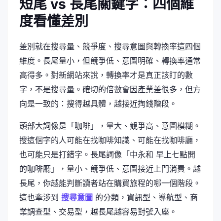
短尾 vs 長尾關鍵字：四個維
度看懂差別
差別就在搜尋量、競爭度、搜尋意圖與轉換率這四個
維度。長尾量小，但競爭低、意圖明確、轉換率通常
高得多。對新網站來說，轉換率才是真正該盯的數
字，不是搜尋量。確切的倍數會因產業差很多，但方
向是一致的：搜得越具體，越接近掏錢階段。
頭部大詞像是「咖啡」，量大、競爭高、意圖模糊。
搜這個字的人可能在找咖啡知識、可能在找咖啡廳，
也可能只是打錯字。長尾詞像「中永和 早上七點開
的咖啡廳」，量小、競爭低、意圖接近上門消費。越
長尾，你越能判斷讀者站在購買旅程的哪一個階段。
這也牽涉到
搜尋意圖
的分類，資訊型、導航型、商
業調查型、交易型，越長尾越容易對號入座。