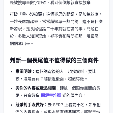
是被搜尋量數字綁架，看到個位數就直接放棄。
打破「量小沒搞頭」這個迷思的關鍵，是加總效應。
一堆長尾加起來，常常超過單一熱門詞。這不是什麼
新發現，是長尾理論二十年前就在講的事。問題在
於，多數人知道理論，卻不肯花時間把那一堆長尾一
個個寫出來。
判斷一個長尾值不值得做的三個條件
意圖明確
：這個詞背後的人，想找資料、要比
較，還是要買？越接近後面，越值得做。
與你的內容或產品相關
：硬搶一個跟你無關的長
尾，只會製造
關鍵字堆砌
式的薄內容。
競爭對手沒做好
：去 SERP 上看前十名，如果他
們的內容很水、或根本沒有精準回答，那就是你