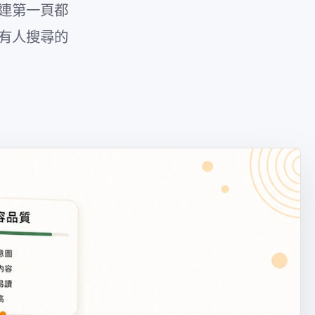
概連第一頁都
，沒有人搜尋的