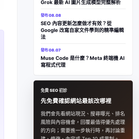
Grok 最新 AI 圖片生成模型完整解析
發布 08.08
SEO 內容更新怎麼做才有效？從
Google 改寫自家文件學到的精準編輯
法
發布 08.07
Muse Code 是什麼？Meta 終端機 AI
寫程式代理
免費 SEO 初診
先免費確認網站最該改哪裡
我們會先看網站現況、搜尋曝光、排名
風險與內容機會，回覆最值得優先處理
的方向；需要進一步執行時，再討論重
建、修復、內容或 Top 10 成果制。