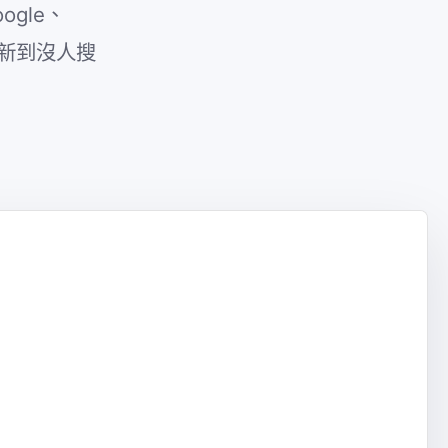
gle、
品新到沒人搜