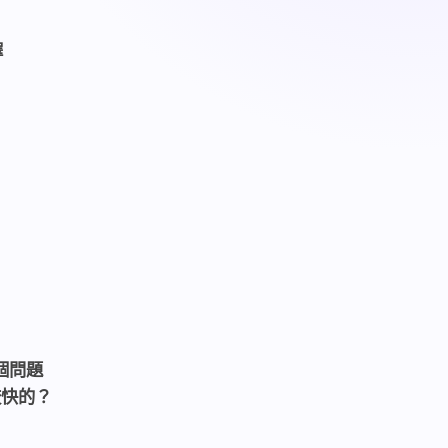
擇
個問題
較快的？
？