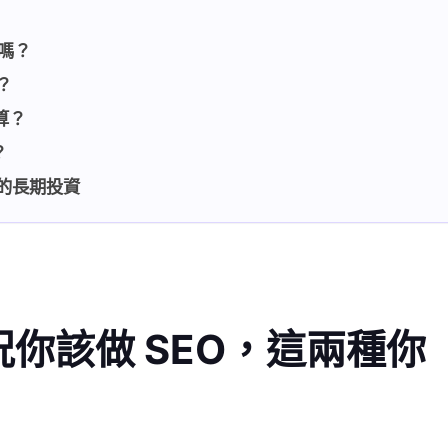
式嗎？
？
算？
？
名的長期投資
你該做 SEO，這兩種你