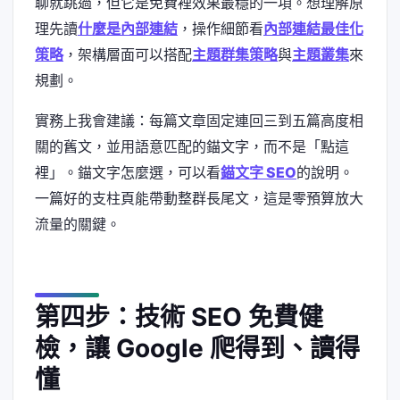
聊就跳過，但它是免費裡效果最穩的一項。想理解原
理先讀
什麼是內部連結
，操作細節看
內部連結最佳化
策略
，架構層面可以搭配
主題群集策略
與
主題叢集
來
規劃。
實務上我會建議：每篇文章固定連回三到五篇高度相
關的舊文，並用語意匹配的錨文字，而不是「點這
裡」。錨文字怎麼選，可以看
錨文字 SEO
的說明。
一篇好的支柱頁能帶動整群長尾文，這是零預算放大
流量的關鍵。
第四步：技術 SEO 免費健
檢，讓 Google 爬得到、讀得
懂