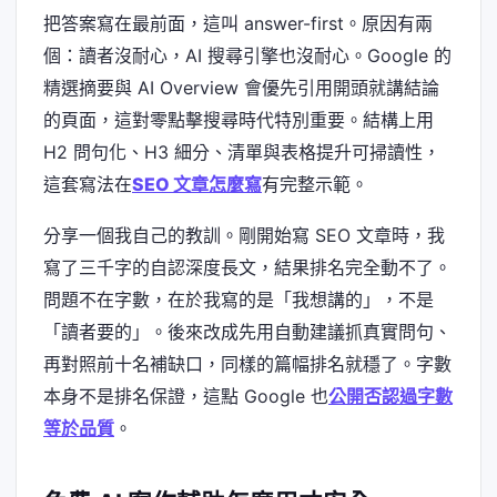
把答案寫在最前面，這叫 answer-first。原因有兩
個：讀者沒耐心，AI 搜尋引擎也沒耐心。Google 的
精選摘要與 AI Overview 會優先引用開頭就講結論
的頁面，這對零點擊搜尋時代特別重要。結構上用
H2 問句化、H3 細分、清單與表格提升可掃讀性，
這套寫法在
SEO 文章怎麼寫
有完整示範。
分享一個我自己的教訓。剛開始寫 SEO 文章時，我
寫了三千字的自認深度長文，結果排名完全動不了。
問題不在字數，在於我寫的是「我想講的」，不是
「讀者要的」。後來改成先用自動建議抓真實問句、
再對照前十名補缺口，同樣的篇幅排名就穩了。字數
本身不是排名保證，這點 Google 也
公開否認過字數
等於品質
。