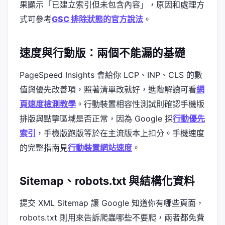
果顯示「已建立索引但未包含內容」，原因和處理方
式可參考
GSC 排除狀態的官方說法
。
速度與行動版：兩個不能漏的基礎
PageSpeed Insights 會給你 LCP、INP、CLS 的數
值與優先改善項，照著清單改就好，進階解讀可看
網
頁速度檢測教學
。行動裝置相容性測試則確認手機版
排版與點擊區域是否正常，因為 Google 採
行動優先
索引
，手機版跑版等於在主流版本上扣分。手機速度
的完整指南見
行動裝置網站速度
。
Sitemap、robots.txt 與結構化資料
提交 XML Sitemap 讓 Google 知道你有哪些頁面，
robots.txt 則用來告訴爬蟲哪些不要爬，兩者都免費