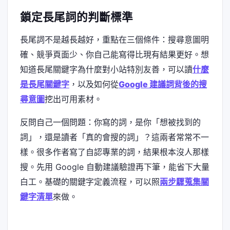
鎖定長尾詞的判斷標準
長尾詞不是越長越好，重點在三個條件：搜尋意圖明
確、競爭頁面少、你自己能寫得比現有結果更好。想
知道長尾關鍵字為什麼對小站特別友善，可以讀
什麼
是長尾關鍵字
，以及如何從
Google 建議詞背後的搜
尋意圖
挖出可用素材。
反問自己一個問題：你寫的詞，是你「想被找到的
詞」，還是讀者「真的會搜的詞」？這兩者常常不一
樣。很多作者寫了自認專業的詞，結果根本沒人那樣
搜。先用 Google 自動建議驗證再下筆，能省下大量
白工。基礎的關鍵字定義流程，可以照
兩步驟蒐集關
鍵字清單
來做。