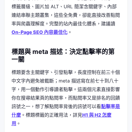
標籤層級、圖片加 ALT、URL 簡潔含關鍵字、內部
連結串聯主題叢集，這些全免費，卻能直接改善點閱
率與爬蟲理解度。完整的站內最佳化體系，建議讀
On-Page SEO 內容最佳化
。
標題與 meta 描述：決定點擊率的第
一關
標題要含主關鍵字、引發點擊，長度控制在前三十個
中文字內避免被截斷；meta 描述寫在前七十到八十
字，用一個動作引導讀者點擊。這兩個元素直接影響
你在搜尋結果頁的點閱率，而點閱率又是排名的回饋
訊號之一，想了解點閱率背後的訊號可以看
點擊率是
什麼
。標題標籤的正確用法，詳見
H1 與 H2 怎麼
用
。