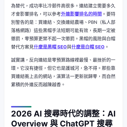
為替代，成功率比冷郵件高很多。連結建立需要多久
才會影響排名，可以參考
外連影響排名的時間
。要特
別警告的是：買連結、交換連結農場、PBN（私人部
落格網路）這些黑帽手法短期可能有效，長期一定被
懲罰，零預算更禁不起一次懲罰。黑帽的風險與白帽
替代方案見
什麼是黑帽 SEO
與
什麼是白帽 SEO
。
誠實講，反向連結是零預算路線裡最慢、最挫折的一
環。它沒有捷徑，但它也是護城河，急不得。那些靠
買連結衝上去的網站，演算法一更新就歸零，而自然
累積的外連反而越陳越香。
2026 AI 搜尋時代的調整：AI
Overview 與 ChatGPT 搜尋