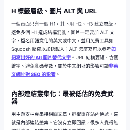
H 標籤層級、圖片 ALT 與 URL
一個頁面只有一個 H1，其下用 H2、H3 建立層級，
避免多個 H1 造成結構混亂。圖片一定要加 ALT 文
字，檔名用語意化的英文或中文，並用免費工具如
Squoosh 壓縮以加快載入；ALT 怎麼寫可以參考
如
何寫出好的 Alt 圖片替代文字
。URL 結構要短、含關
鍵字、避免亂碼參數，關於中文網址的影響可讀
非英
文網址對 SEO 的影響
。
內部連結叢集化：最被低估的免費武
器
用主題支柱頁串接相關文章，把權重在站內傳遞，這
就是內部連結叢集。它沒有立即回饋，很多人覺得無