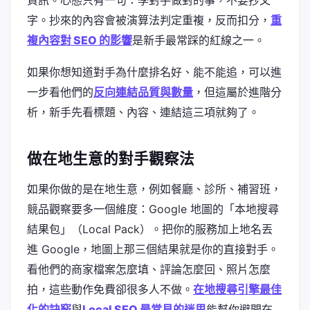
資訊。心態只有一句：學對手做對的事，不要抄文
字。抄來的內容會被演算法判定重複，反而扣分，
重
複內容對 SEO 的影響
是新手最常踩的紅線之一。
如果你想知道對手為什麼排名好、能不能追，可以進
一步看他們的
反向連結品質與數量
，但這屬於進階分
析，新手先看標題、內容、連結這三項就夠了。
做在地生意的對手觀察法
如果你做的是在地生意，例如餐廳、診所、補習班，
競品觀察要多一個維度：Google 地圖的「本地搜尋
結果包」（Local Pack）。把你的服務加上地名丟
進 Google，地圖上那三個結果就是你的直接對手。
看他們的商家檔案怎麼填、評論怎麼回、照片怎麼
拍，這些動作免費卻很多人不做。
在地搜尋引擎最佳
化的訣竅
與
Local SEO 最常見的迷思
能幫你避開在