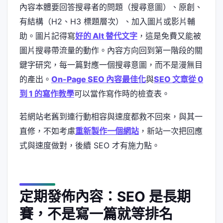
內容本體要回答搜尋者的問題（搜尋意圖）、原創、
有結構（H2、H3 標題層次）、加入圖片或影片輔
助。圖片記得寫
好的 Alt 替代文字
，這是免費又能被
圖片搜尋帶流量的動作。內容方向回到第一階段的關
鍵字研究，每一篇對應一個搜尋意圖，而不是漫無目
的產出。
On-Page SEO 內容最佳化
與
SEO 文章從 0
到 1 的寫作教學
可以當作寫作時的檢查表。
若網站老舊到連行動相容與速度都救不回來，與其一
直修，不如考慮
重新製作一個網站
，新站一次把回應
式與速度做對，後續 SEO 才有施力點。
定期發佈內容：SEO 是長期
賽，不是寫一篇就等排名