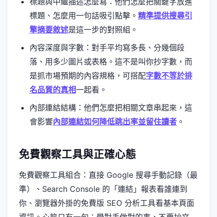
標題與中繼描述怎麼寫：他們怎麼把關鍵字放進
標題、怎麼用一句話吸引點擊。
精準提供搜尋引
擎摘要敘述
是這一步的對照組。
內容深度與字數：對手平均寫多長、分幾個段
落、用多少圖片或表格。這不是叫你抄字數，而
是抓市場預期的內容規格，可搭配
字數不等於排
名品質的真相
一起看。
內部連結結構：他們怎麼把相關文章串起來，這
會影響
內部連結如何降低跳出率並留住讀者
。
免費觀察工具與正確心態
免費觀察工具組合：直接 Google 搜尋手動記錄（最
準）、Search Console 的「連結」報表看誰連到
你、瀏覽器外掛的免費版 SEO 分析工具看基本頁面