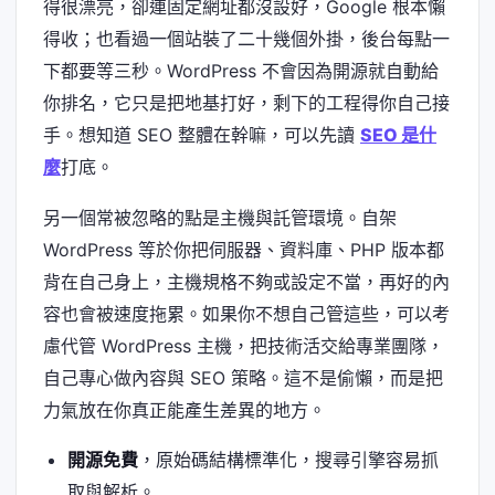
得很漂亮，卻連固定網址都沒設好，Google 根本懶
得收；也看過一個站裝了二十幾個外掛，後台每點一
下都要等三秒。WordPress 不會因為開源就自動給
你排名，它只是把地基打好，剩下的工程得你自己接
手。想知道 SEO 整體在幹嘛，可以先讀
SEO 是什
麼
打底。
另一個常被忽略的點是主機與託管環境。自架
WordPress 等於你把伺服器、資料庫、PHP 版本都
背在自己身上，主機規格不夠或設定不當，再好的內
容也會被速度拖累。如果你不想自己管這些，可以考
慮代管 WordPress 主機，把技術活交給專業團隊，
自己專心做內容與 SEO 策略。這不是偷懶，而是把
力氣放在你真正能產生差異的地方。
開源免費
，原始碼結構標準化，搜尋引擎容易抓
取與解析。