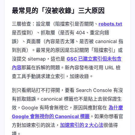
最常見的「沒被收錄」三大原因
三層檢查：設定層（阻擋索引是否關閉、
robots.txt
是否擋到）、抓取層（是否有 404、重定向錯
誤）、頁面層（內容是否太薄、是否被 canonical 指
到別頁）。最常見的原因是忘記關閉「阻擋索引」或
沒提交 sitemap，這也是
GSC 已建立索引但未包含
內容
那篇在拆解的問題。新內容發布後可用 URL 檢
查工具手動請求建立索引，加速收錄。
別只看網站打不打得開，要看 Search Console 有沒
有抓取錯誤。canonical 標籤也不是貼上去就保證生
效，Google 有時會無視它，原因與應對寫在
為什麼
Google 會無視你的 Canonical 標籤
。如果你想看官
方對加速索引的說法，
加速索引的 2 大心法
很值得
讀。