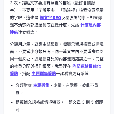
3 次。錨點文字要用有意義的描述（最好含關鍵
字），不要用「了解更多」「點這裡」這種沒資訊量
的字眼，這也是
錨文字 SEO
反覆強調的事。如果你
還不清楚內部連結到底在做什麼，先讀
什麼是內部
連結
建立概念。
分類用少量、對應主題集群，標籤只留規格面或情境
面，不要當小分類狂開。同一篇文章內不要重複連到
同一個網址，這是最常見的內部連結錯誤之一。完整
的權重分配與操作細節，我整理在
內部連結最佳化
策略
，搭配
主題群集策略
一起看會更有系統。
分類對應
主題叢集
，少量、有階層、彼此不重
疊。
標籤補充規格或情境特徵，一篇文章 3 到 5 個即
可。