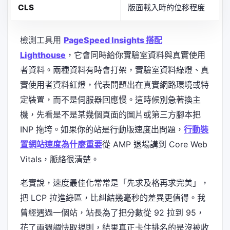
CLS
版面載入時的位移程度
檢測工具用
PageSpeed Insights 搭配
Lighthouse
，它會同時給你實驗室資料與真實使用
者資料。兩種資料有時會打架，實驗室資料綠燈、真
實使用者資料紅燈，代表問題出在真實網路環境或特
定裝置，而不是伺服器回應慢。這時候別急著換主
機，先看是不是某幾個頁面的圖片或第三方腳本把
INP 拖垮。如果你的站是行動版速度出問題，
行動裝
置網站速度為什麼重要
從 AMP 退場講到 Core Web
Vitals，脈絡很清楚。
老實說，速度最佳化常常是「先求及格再求完美」，
把 LCP 拉進綠區，比糾結幾毫秒的差異更值得。我
曾經遇過一個站，站長為了把分數從 92 拉到 95，
花了兩週調快取規則，結果真正卡住排名的是沒被收