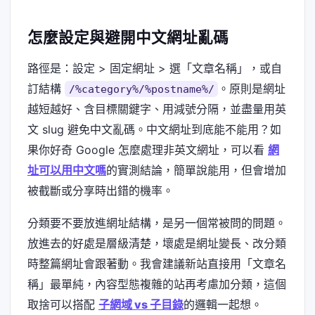
怎麼設定與避開中文網址亂碼
路徑是：設定 > 固定網址 > 選「文章名稱」，或自
訂結構
。原則是網址
/%category%/%postname%/
越短越好、含目標關鍵字、用減號分隔，並盡量用英
文 slug 避免中文亂碼。中文網址到底能不能用？如
果你好奇 Google 怎麼處理非英文網址，可以看
網
址可以用中文嗎
的實測結論，簡單說能用，但會增加
被截斷或分享時出錯的機率。
分類要不要放進網址結構，是另一個常被問的問題。
放進去的好處是層級清楚，壞處是網址變長、改分類
時整篇網址會跟著動。我會建議新站直接用「文章名
稱」最單純，內容型態複雜的站再考慮加分類，這個
取捨可以搭配
子網域 vs 子目錄
的邏輯一起想。