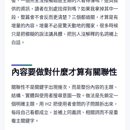
後，一個完全沒接觸過這主題的人看得懂嗎？這頁提
供的資訊，讀者在別處找得到嗎？如果我拿掉其中一
段，整篇會不會反而更清楚？三個都過關，才算是有
增量的內容。增量不必是驚天動地的獨家，很多時候
只是把模糊的說法講具體、把別人沒解釋的名詞補上
白話。
內容要做對什麼才算有關聯性
關聯性不是關鍵字出現幾次，而是整份內容的主題、
結構、實體與使用者搜尋意圖一致。做法是先鎖定一
個明確主題，用 H2 把使用者會問的子問題拆出來，
每段自己看都成立，並補上同義詞、相關詞而不是重
複主關鍵字。