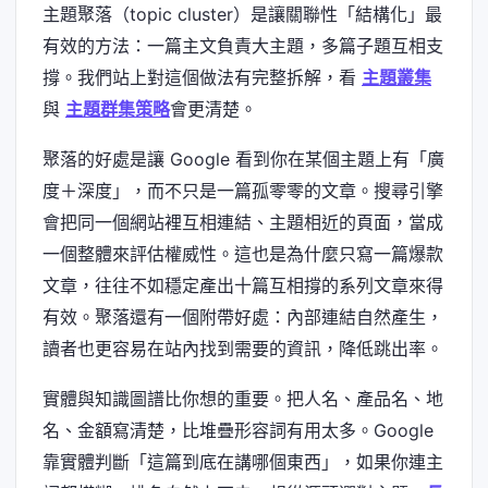
主題聚落（topic cluster）是讓關聯性「結構化」最
有效的方法：一篇主文負責大主題，多篇子題互相支
撐。我們站上對這個做法有完整拆解，看
主題叢集
與
主題群集策略
會更清楚。
聚落的好處是讓 Google 看到你在某個主題上有「廣
度＋深度」，而不只是一篇孤零零的文章。搜尋引擎
會把同一個網站裡互相連結、主題相近的頁面，當成
一個整體來評估權威性。這也是為什麼只寫一篇爆款
文章，往往不如穩定產出十篇互相撐的系列文章來得
有效。聚落還有一個附帶好處：內部連結自然產生，
讀者也更容易在站內找到需要的資訊，降低跳出率。
實體與知識圖譜比你想的重要。把人名、產品名、地
名、金額寫清楚，比堆疊形容詞有用太多。Google
靠實體判斷「這篇到底在講哪個東西」，如果你連主