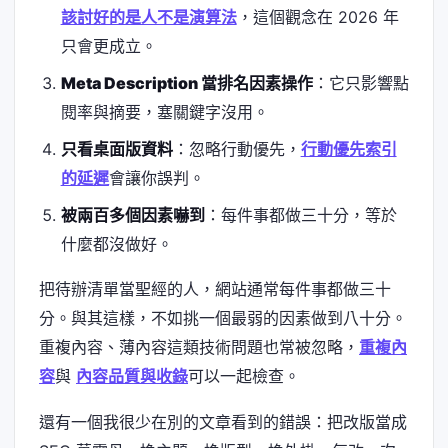
該討好的是人不是演算法
，這個觀念在 2026 年
只會更成立。
Meta Description 當排名因素操作
：它只影響點
閱率與摘要，塞關鍵字沒用。
只看桌面版資料
：忽略行動優先，
行動優先索引
的延遲
會讓你誤判。
被兩百多個因素嚇到
：每件事都做三十分，等於
什麼都沒做好。
把待辦清單當聖經的人，網站通常每件事都做三十
分。與其這樣，不如挑一個最弱的因素做到八十分。
重複內容、薄內容這類技術問題也常被忽略，
重複內
容
與
內容品質與收錄
可以一起檢查。
還有一個我很少在別的文章看到的錯誤：把改版當成