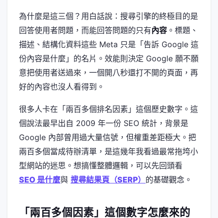
為什麼是這三個？用白話說：搜尋引擎的終極目的是
回答使用者問題，而能回答問題的只有
內容
。標題、
描述、結構化資料這些 Meta 只是「告訴 Google 這
份內容是什麼」的名片。效能則決定 Google 願不願
意把使用者送過來，一個開八秒還打不開的頁面，再
好的內容也沒人看得到。
很多人卡在「兩百多個排名因素」這個歷史數字。這
個說法最早出自 2009 年一份 SEO 統計，背景是
Google 內部曾用過大量信號，但權重差距極大。把
兩百多個當成待辦清單，是這幾年我看過最常拖垮小
型網站的迷思。想搞懂整體邏輯，可以先回頭看
SEO 是什麼
與
搜尋結果頁（SERP）
的基礎觀念。
「兩百多個因素」這個數字怎麼來的