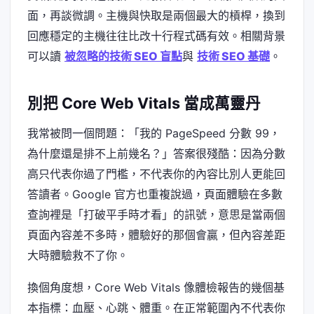
面，再談微調。主機與快取是兩個最大的槓桿，換到
回應穩定的主機往往比改十行程式碼有效。相關背景
可以讀
被忽略的技術 SEO 盲點
與
技術 SEO 基礎
。
別把 Core Web Vitals 當成萬靈丹
我常被問一個問題：「我的 PageSpeed 分數 99，
為什麼還是排不上前幾名？」答案很殘酷：因為分數
高只代表你過了門檻，不代表你的內容比別人更能回
答讀者。Google 官方也重複說過，頁面體驗在多數
查詢裡是「打破平手時才看」的訊號，意思是當兩個
頁面內容差不多時，體驗好的那個會贏，但內容差距
大時體驗救不了你。
換個角度想，Core Web Vitals 像體檢報告的幾個基
本指標：血壓、心跳、體重。在正常範圍內不代表你