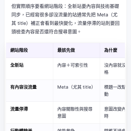
但實際順序要看網站階段：全新站要內容與技術基礎
同步，已經寫很多卻沒流量的站通常先把 Meta（尤
其 title）補正會看到最快變化，流量停滯的站則要回
頭檢查內容是否還符合搜尋意圖。
網站階段
最該先做
為什麼
全新站
內容＋可索引性
沒內容就沒排
格
有內容沒流量
Meta（尤其 title）
標題一改點閱
動
流量停滯
內容關聯性與搜尋
意圖改變內容
意圖
時
行動體驗差
效能救急
門檻不過會壓