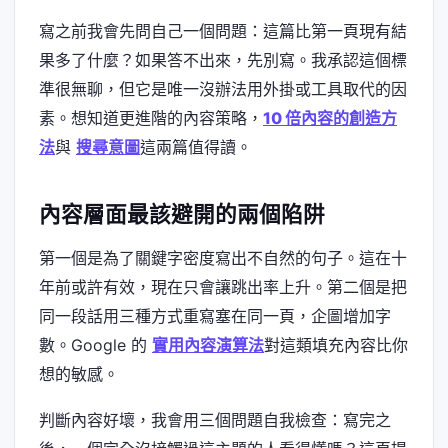
寫之前我會先問自己一個問題：這篇比第一頁現有結
果多了什麼？如果答不出來，先別寫。我承認這個標
準很無聊，但它是唯一沒辦法用外掛或工具取代的因
素。想知道更進階的內容策略，
10 倍內容的創造方
法
與
搜尋意圖
這兩篇值得讀。
內容層面最該避開的兩個陷阱
第一個是為了關鍵字密度寫出不自然的句子。這在十
年前或許有效，現在只會讓跳出率上升。第二個是把
同一段話用三種方式重寫塞在同一頁，企圖增加字
數。Google 的
實用內容演算法
對這類填充內容比你
想的敏感。
判斷內容好壞，我會用三個問題自我檢查：寫完之