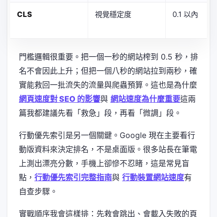
CLS
視覺穩定度
0.1 以內
門檻邏輯很重要。把一個一秒的網站榨到 0.5 秒，排
名不會因此上升；但把一個八秒的網站拉到兩秒，確
實能救回一批流失的流量與爬蟲預算。這也是為什麼
網頁速度對 SEO 的影響
與
網站速度為什麼重要
這兩
篇我都建議先看「救急」段，再看「微調」段。
行動優先索引是另一個關鍵。Google 現在主要看行
動版資料來決定排名，不是桌面版。很多站長在筆電
上測出漂亮分數，手機上卻慘不忍睹，這是常見盲
點，
行動優先索引完整指南
與
行動裝置網站速度
有
自查步驟。
實戰順序我會這樣排：先救會跳出、會載入失敗的頁