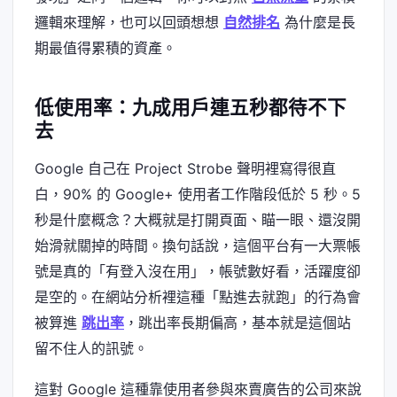
邏輯來理解，也可以回頭想想
自然排名
為什麼是長
期最值得累積的資產。
低使用率：九成用戶連五秒都待不下
去
Google 自己在 Project Strobe 聲明裡寫得很直
白，90% 的 Google+ 使用者工作階段低於 5 秒。5
秒是什麼概念？大概就是打開頁面、瞄一眼、還沒開
始滑就關掉的時間。換句話說，這個平台有一大票帳
號是真的「有登入沒在用」，帳號數好看，活躍度卻
是空的。在網站分析裡這種「點進去就跑」的行為會
被算進
跳出率
，跳出率長期偏高，基本就是這個站
留不住人的訊號。
這對 Google 這種靠使用者參與來賣廣告的公司來說