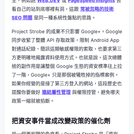
生，例如跑
WEB.DEV
或
PageSpeed Insights
去
看自己的站到底哪裡有洞，這跟
常被忽略的技術
SEO 問題
是同一種系統性盤點的思路。
Project Strobe 的成果不只影響 Google+。Google
同步收緊了整體 API 存取政策，限制 Android App
對通話紀錄、簡訊這類敏感權限的索取，也要求第三
方更明確地揭露資料使用方式。也就是說，這次總體
檢的副作用是讓整個 Google 生態的資安標準往上拉
了一階，Google+ 只是那個被犧牲掉的指標案例。
如果你經營的是接了第三方登入的網站，這段歷史也
提醒你要做好
連結屬性管理
與權限控管，避免哪天
政策一縮就被掐斷。
把資安事件當成改變政策的催化劑
從一個更宏觀的角度看，Project Strobe 是「資安