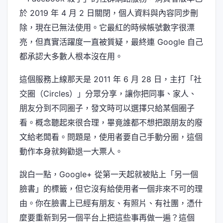
於 2019 年 4 月 2 日關閉，個人資料與內容同步刪
除，現在已無法使用。它最紅的時候帳號數字很漂
亮，但真實活躍度一直被質疑，最終連 Google 自己
都承認大多數人根本沒在用。
這個服務上線那天是 2011 年 6 月 28 日，主打「社
交圈（Circles）」分眾分享，讓你把同事、家人、
朋友分到不同圈子，發文時可以選擇只給某個圈子
看。概念聽起來很合理，畢竟誰都不想把跟朋友的廢
文給老闆看。問題是，使用者要自己手動分圈，這個
動作本身就夠勸退一大票人。
說白一點，Google+ 從第一天起就被貼上「另一個
臉書」的標籤，但它沒有給使用者一個非來不可的理
由。你在臉書上已經有朋友、有照片、有社團，憑什
麼要重新到另一個平台上把這些事再做一遍？這個