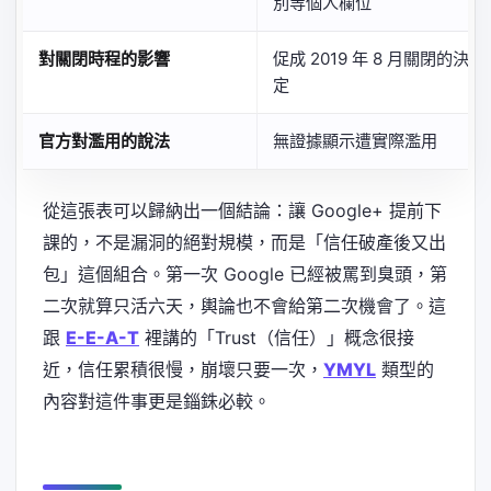
別等個人欄位
對關閉時程的影響
促成 2019 年 8 月關閉的決
定
官方對濫用的說法
無證據顯示遭實際濫用
從這張表可以歸納出一個結論：讓 Google+ 提前下
課的，不是漏洞的絕對規模，而是「信任破產後又出
包」這個組合。第一次 Google 已經被罵到臭頭，第
二次就算只活六天，輿論也不會給第二次機會了。這
跟
E-E-A-T
裡講的「Trust（信任）」概念很接
近，信任累積很慢，崩壞只要一次，
YMYL
類型的
內容對這件事更是錙銖必較。