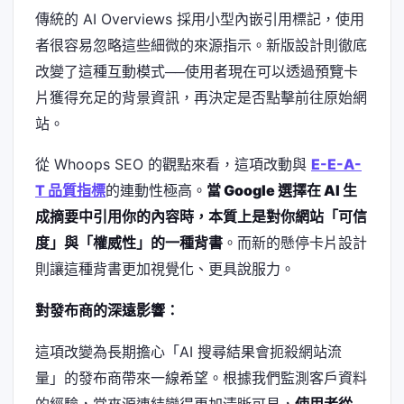
傳統的 AI Overviews 採用小型內嵌引用標記，使用
者很容易忽略這些細微的來源指示。新版設計則徹底
改變了這種互動模式──使用者現在可以透過預覽卡
片獲得充足的背景資訊，再決定是否點擊前往原始網
站。
從 Whoops SEO 的觀點來看，這項改動與
E-E-A-
T 品質指標
的連動性極高。
當 Google 選擇在 AI 生
成摘要中引用你的內容時，本質上是對你網站「可信
度」與「權威性」的一種背書
。而新的懸停卡片設計
則讓這種背書更加視覺化、更具說服力。
對發布商的深遠影響：
這項改變為長期擔心「AI 搜尋結果會扼殺網站流
量」的發布商帶來一線希望。根據我們監測客戶資料
的經驗，當來源連結變得更加清晰可見，
使用者從