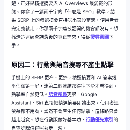
楚，正好是精選摘要與 AI Overviews 最愛截的形
態。你寫了一篇兩千字的「什麼是 SEO」教學，結
果 SERP 上的精選摘要直接唸出某段定義，使用者看
完定義就走，你那兩千字連被翻開的機會都沒有。想
搞清楚這類查詢背後的真正需求，得從
搜尋意圖
下
手。
原因二：行動與語音搜尋不產生點擊
手機上的 SERP 更窄、更擠，精選摘要和 AI 答案幾
乎佔滿第一屏，連第二個連結都得往下滑才看得到，
點擊率自然更低。
語音搜尋
更狠，Google
Assistant、Siri 直接把精選摘要朗讀出來，使用者連
螢幕都不用看，當然不會產生任何點擊。這條路只會
越走越寬。想在行動版做好基本功，
行動優先索引
的
自查步驟值得照著走一遍。