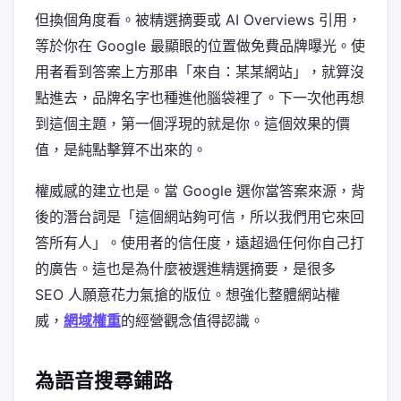
但換個角度看。被精選摘要或 AI Overviews 引用，
等於你在 Google 最顯眼的位置做免費品牌曝光。使
用者看到答案上方那串「來自：某某網站」，就算沒
點進去，品牌名字也種進他腦袋裡了。下一次他再想
到這個主題，第一個浮現的就是你。這個效果的價
值，是純點擊算不出來的。
權威感的建立也是。當 Google 選你當答案來源，背
後的潛台詞是「這個網站夠可信，所以我們用它來回
答所有人」。使用者的信任度，遠超過任何你自己打
的廣告。這也是為什麼被選進精選摘要，是很多
SEO 人願意花力氣搶的版位。想強化整體網站權
威，
網域權重
的經營觀念值得認識。
為語音搜尋鋪路