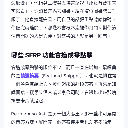
怎麼做」，他指著三樓第五排書架說「那邊有幾本書
可以看」，你照著走過去翻書。現在這位圖書館員升
級了，他直接翻完書、用自己的話把重點唸給你聽，
你聽完就離開了，那幾本書根本沒被你打開。對你這
個問問題的人是方便，對寫書的人就是另一回事。
哪些 SERP 功能會造成零點擊
會造成零點擊的版位不少，而且一直在增加。最經典
的是
精選摘要
（Featured Snippet），也就是排在第
一個藍色連結上方、被框起來的那段答案。再來是知
識圖譜，搜尋某個人或某家公司時，右邊跳出來那塊
摘要卡片就是它。
People Also Ask 是另一個大魔王，那一整串可展開
的問答方塊，展開完一個答案使用者也差不多該走