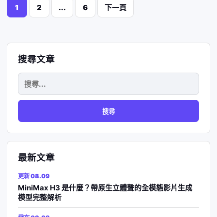
文
1
2
...
6
下一頁
章
分
搜尋文章
頁
搜
尋
關
鍵
字:
最新文章
更新 08.09
MiniMax H3 是什麼？帶原生立體聲的全模態影片生成
模型完整解析