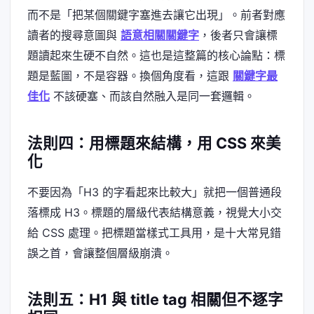
而不是「把某個關鍵字塞進去讓它出現」。前者對應
讀者的搜尋意圖與
語意相關關鍵字
，後者只會讓標
題讀起來生硬不自然。這也是這整篇的核心論點：標
題是藍圖，不是容器。換個角度看，這跟
關鍵字最
佳化
不該硬塞、而該自然融入是同一套邏輯。
法則四：用標題來結構，用 CSS 來美
化
不要因為「H3 的字看起來比較大」就把一個普通段
落標成 H3。標題的層級代表結構意義，視覺大小交
給 CSS 處理。把標題當樣式工具用，是十大常見錯
誤之首，會讓整個層級崩潰。
法則五：H1 與 title tag 相關但不逐字