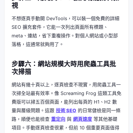
視
不想逐頁手動開 DevTools，可以裝一個免費的詳細
SEO 擴充套件，它能一次列出頁面所有標題、
meta、連結，省下重複操作。對個人網站或小型部
落格，這通常就夠用了。
步驟六：網站規模大時用爬蟲工具批
次掃描
網站有幾十頁以上，逐頁檢查不現實，用爬蟲工具一
次掃全站最有效率。像 Screaming Frog 這類工具免
費版可以掃五百個頁面，能列出每頁的 H1、H2 數
量與層級問題。這跟
技術 SEO
的日常健檢是同一條
路，順便也能檢查
重定向
與
網頁速度
等其他基礎
項目。手動逐頁檢查很累，但前 10 個重要頁面值得