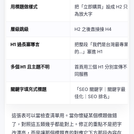
用標題做樣式
把「立即購買」設成 H2 只
為放大字
層級跳級
H2 之後直接接 H4
H1 過長塞導言
把整段「我們是台灣最專業
的…」塞進 H1
多個 H1 且主題不明
首頁用三個 H1 分別宣傳不
同服務
關鍵字填充式標題
「SEO 關鍵字｜關鍵字最
佳化｜SEO 排名」
這張表可以當檢查清單用。當你懷疑某個標題做錯
了，對照這五類幾乎都能對上。修正的重點不是把字
改漂亮，而是讓那個標題真的對應它下方那段內容在