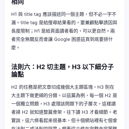
相同
H1 與 title tag 應該描述同一個主題，但不必一字不
漏。title tag 是給搜尋結果看的，要兼顧點擊誘因與
長度限制；H1 是給頁面讀者看的，可以更自然。兩
者完全無關反而會讓 Google 困惑這頁到底要排什
麼。
法則六：H2 切主題，H3 以下細分子
論點
H2 的任務是把文章切成幾個大主題區塊，H3 則在
大主題下做更細的分類。以這篇為例，每一個 H2 是
一個獨立問題，H3 處理該問題下的子層次。這樣讀
者掃 H2 就知道整篇骨架，往下讀 H3 才看細節。老
實說，這六條看起來很基本，但十個網站裡有七個會
在法則二或法則四踩雷。想看這六條在完整內容策略