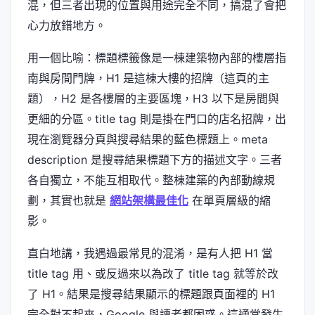
混，但三者出現的位置與用途完全不同，搞混了會把
心力放錯地方。
用一個比喻：標題標籤像是一棟建築物內部的樓層指
南與房間門牌，H1 是這棟大樓的招牌（這頁的主
題），H2 是各樓層的主要區塊，H3 以下是房間與
更細的分區。title tag 則是掛在門口的店名招牌，出
現在瀏覽器分頁與搜尋結果的藍色標題上。meta
description 是搜尋結果標題下方的描述文字。三者
各自獨立，不能互相取代。整棟建築的內部動線規
劃，其實也就是
網站架構最佳化
在單頁層級的縮
影。
直白地講，我遇過最常見的混淆，是有人把 H1 當
title tag 用、或反過來以為改了 title tag 就等於改
了 H1。結果是搜尋結果顯示的標題跟頁面裡的 H1
完全對不起來，Google 與讀者都困惑。這通常發生