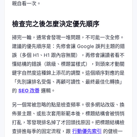
親自看一次。
檢查完之後怎麼決定優先順序
掃完一輪，通常會發現一堆問題，不可能一次全修。
建議的優先順序是：先修會讓 Google 誤判主題的錯
誤（多個 H1、H1 跟內容無關），再修會讓讀者看不
懂結構的錯誤（跳級、標題當樣式），到頭來才動關
鍵字自然度這種錦上添花的調整。這個順序對應的是
「先別讓排名受傷、再顧可讀性、最終最佳化轉換」
的
SEO 改善
邏輯。
另一個常被忽略的點是檢查頻率。很多網站改版、換
佈景主題、或批次套用新範本後，標題結構會被悄悄
打亂，等發現排名掉了才回頭找原因。把標題結構檢
查排進每季的固定流程，跟
行動優先索引
的健檢一