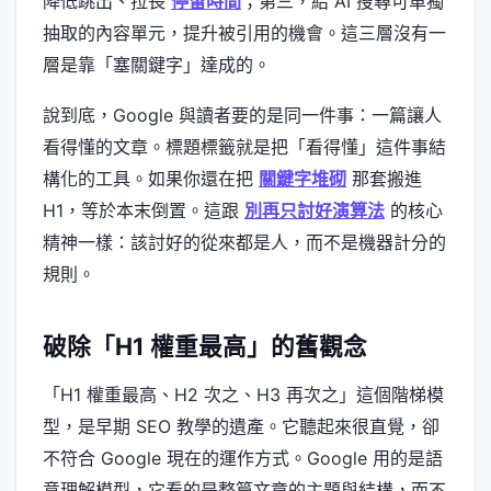
降低跳出、拉長
停留時間
；第三，給 AI 搜尋可單獨
抽取的內容單元，提升被引用的機會。這三層沒有一
層是靠「塞關鍵字」達成的。
說到底，Google 與讀者要的是同一件事：一篇讓人
看得懂的文章。標題標籤就是把「看得懂」這件事結
構化的工具。如果你還在把
關鍵字堆砌
那套搬進
H1，等於本末倒置。這跟
別再只討好演算法
的核心
精神一樣：該討好的從來都是人，而不是機器計分的
規則。
破除「H1 權重最高」的舊觀念
「H1 權重最高、H2 次之、H3 再次之」這個階梯模
型，是早期 SEO 教學的遺產。它聽起來很直覺，卻
不符合 Google 現在的運作方式。Google 用的是語
意理解模型，它看的是整篇文章的主題與結構，而不