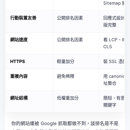
Sitemap 無
行動裝置友善
公開排名因素
回應式設計、
版完整
網站速度
公開排名因素
看 LCP、IN
CLS
HTTPS
輕量加分
裝 SSL 憑證
重複內容
避免稀釋
用 canonica
址整合
網址結構
低權重加分
簡短、有意義
關鍵字
你的網站連被 Google 抓取都做不到，談排名是不是