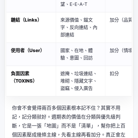
望、E-E-A-T
鏈結（Links）
來源價值、錨文
加分（品質取
字、反向連結、內
部連結
使用者（User）
國家、在地、體
加分（情境型
驗、意圖、回訪
負面因素
遮掩、垃圾連結、
扣分
（TOXINS）
堆砌、隱藏文字、
盜竊、侵入廣告
你會不會覺得兩百多個因素根本記不住？其實不用
記，記分類就好。週期表的價值在分類與優先級判
斷，它是一張「地圖」而不是「清單」，幫你把上百
個因素壓成幾條主線，先看主線再看加分。真正會左