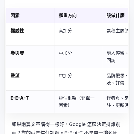
因素
權重方向
該做什麼
權威性
高加分
累積主題領域
參與度
中加分
讓人停留、互
回訪
聲望
中加分
品牌搜尋、媒
及、評價
E-E-A-T
評估框架（非單一
作者頁、來源
因素）
註、更新時間
如果兩篇文章講得一樣好，Google 怎麼決定排誰前
面？靠的就是信任訊號。E-E-A-T 不是單一排名因