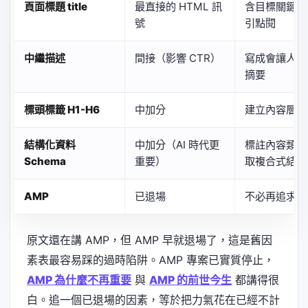
頁面標題 title
最直接的 HTML 訊
含目標關鍵字
號
引點閱
中繼描述
間接（影響 CTR）
寫成會讓人想
摘要
標頭標籤 H1-H6
中加分
建立內容層級
結構化資料
中加分（AI 時代更
標註內容類型
Schema
重要）
取複合式結果
AMP
已退場
不必再追求
原文還在講 AMP，但 AMP 早就退場了，這是舊因
素表最容易踩的過時陷阱。AMP 專案已實質停止，
AMP 為什麼不再重要
與
AMP 的前世今生
都講得很
白。追一個已退場的因素，等於把力氣花在已經不計