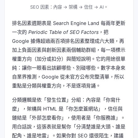
SEO 因素：內容 → 架構 → 信任 → AI。
排名因素週期表是 Search Engine Land 每兩年更新
一次的
Periodic Table of SEO Factors
，把
Google 據傳超過兩百項排名因素整理成六大類，再
加上負面因素與創新因素兩個輔助群組，每一項標示
權重方向（加分或扣分）與簡短說明。它的用途很單
純：讓你一眼看出該顧哪些、別碰哪些。數字本身來
自業界推測，Google 從未官方公布完整清單，所以
重點是分類與權重方向，不是逐項背誦。
分類邏輯是依「發生位置」分組：內容是「你寫什
麼」，架構與 HTML 是「你怎麼蓋網站」，信任與
鏈結是「外部怎麼看你」，使用者是「你服務誰」。
用白話說，這張表就是幫你「分清楚誰是大頭、誰是
配角、誰是地雷」。如果你對 SEO 還很陌生，建議