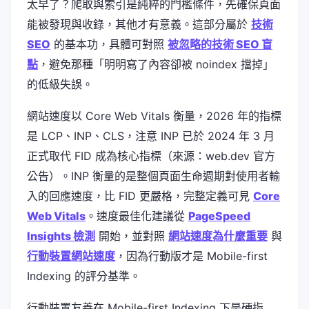
太早了？爬取與索引是純粹的門檻條件，先確保頁面
能被發現與收錄，其他才有意義。這部分屬於
技術
SEO
的基本功，具體可對照
被忽略的技術 SEO 盲
點
，避免那種「明明寫了內容卻被 noindex 擋掉」
的低級失誤。
網站速度以 Core Web Vitals 衡量，2026 年的指標
是 LCP、INP、CLS，注意 INP 已於 2024 年 3 月
正式取代 FID 成為核心指標（來源：web.dev 官方
公告）。INP 衡量的是整個頁面生命週期對使用者輸
入的回應速度，比 FID 更嚴格，完整定義可見
Core
Web Vitals
。速度最佳化建議從
PageSpeed
Insights 檢測
開始，並對照
網站速度為什麼重要
與
行動裝置網站速度
，因為行動版才是 Mobile-first
Indexing 的評分基準。
行動裝置友善在 Mobile-first Indexing 下是硬指