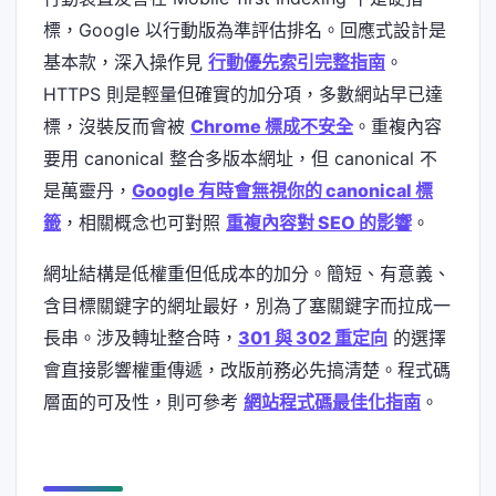
標，Google 以行動版為準評估排名。回應式設計是
基本款，深入操作見
行動優先索引完整指南
。
HTTPS 則是輕量但確實的加分項，多數網站早已達
標，沒裝反而會被
Chrome 標成不安全
。重複內容
要用 canonical 整合多版本網址，但 canonical 不
是萬靈丹，
Google 有時會無視你的 canonical 標
籤
，相關概念也可對照
重複內容對 SEO 的影響
。
網址結構是低權重但低成本的加分。簡短、有意義、
含目標關鍵字的網址最好，別為了塞關鍵字而拉成一
長串。涉及轉址整合時，
301 與 302 重定向
的選擇
會直接影響權重傳遞，改版前務必先搞清楚。程式碼
層面的可及性，則可參考
網站程式碼最佳化指南
。