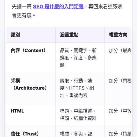
先讀一篇
SEO 是什麼的入門定義
，再回來看這張表
會更有感。
類別
涵蓋重點
權重方向
內容（Content）
品質、關鍵字、新
加分（最高主
鮮度、深度、多媒
體
架構
爬取、行動、速
加分（門檻條
（Architecture）
度、HTTPS、網
址、重複內容
HTML
標題、中繼描述、
加分（中等）
標頭、結構化資料
信任（Trust）
權威、參與、聲
加分（持續上