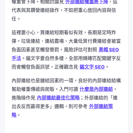
權重會下降，相關討論見
外部連結權重將下降
，這
代表與其鑽營連結操作，不如把重心放回內容與信
任。
這裡要小心，買連結短期看似有效，長期是定時炸
彈。垃圾連結、連結農場、大量低質付費連結會被當
負面因素甚至觸發懲罰，風險評估可對照
黑帽 SEO
手法
。錨文字要自然多樣，全部用精確匹配關鍵字反
而會觸發負面訊號，正確觀念見
錨文字 SEO
。
內部連結也是鏈結因素的一環，良好的內部連結結構
幫助權重傳遞與爬取。入門可讀
什麼是內部連結
，
進階操作見
內部連結最佳化策略
；外部連結的「連
出去反而贏得更多」邏輯，則可參考
外部連結策
略
。