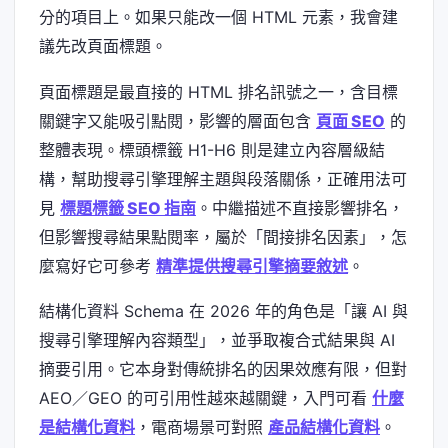
分的項目上。如果只能改一個 HTML 元素，我會建
議先改頁面標題。
頁面標題是最直接的 HTML 排名訊號之一，含目標
關鍵字又能吸引點閱，影響的層面包含
頁面 SEO
的
整體表現。標頭標籤 H1-H6 則是建立內容層級結
構，幫助搜尋引擎理解主題與段落關係，正確用法可
見
標題標籤 SEO 指南
。中繼描述不直接影響排名，
但影響搜尋結果點閱率，屬於「間接排名因素」，怎
麼寫好它可參考
精準提供搜尋引擎摘要敘述
。
結構化資料 Schema 在 2026 年的角色是「讓 AI 與
搜尋引擎理解內容類型」，並爭取複合式結果與 AI
摘要引用。它本身對傳統排名的因果效應有限，但對
AEO／GEO 的可引用性越來越關鍵，入門可看
什麼
是結構化資料
，電商場景可對照
產品結構化資料
。