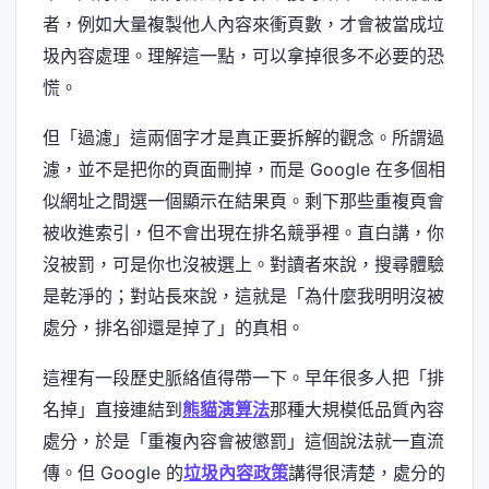
者，例如大量複製他人內容來衝頁數，才會被當成垃
圾內容處理。理解這一點，可以拿掉很多不必要的恐
慌。
但「過濾」這兩個字才是真正要拆解的觀念。所謂過
濾，並不是把你的頁面刪掉，而是 Google 在多個相
似網址之間選一個顯示在結果頁。剩下那些重複頁會
被收進索引，但不會出現在排名競爭裡。直白講，你
沒被罰，可是你也沒被選上。對讀者來說，搜尋體驗
是乾淨的；對站長來說，這就是「為什麼我明明沒被
處分，排名卻還是掉了」的真相。
這裡有一段歷史脈絡值得帶一下。早年很多人把「排
名掉」直接連結到
熊貓演算法
那種大規模低品質內容
處分，於是「重複內容會被懲罰」這個說法就一直流
傳。但 Google 的
垃圾內容政策
講得很清楚，處分的