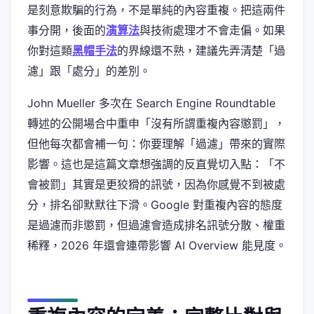
是刻意欺騙的行為，不是單純的內容重複。把這兩件
事分開，後面的
演算法
與技術處理才不會走偏。如果
你對這類
黑帽手法
的界線還不熟，建議先弄清楚「過
濾」跟「處分」的差別。
John Mueller 多次在 Search Engine Roundtable
轉述的公開場合中重申「沒有所謂重複內容懲罰」，
但他每次都會補一句：你要理解「過濾」帶來的實際
影響。這也是這篇文章想強調的反直覺切入點：「不
會被罰」其實是更狡猾的訊號，因為你感覺不到被處
分，排名卻默默往下滑。Google 對重複內容的態度
是過濾而非懲罰，但過濾會造成排名訊號分散、權重
稀釋，2026 年還會連帶影響 AI Overview 能見度。