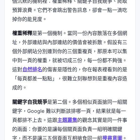
個沉默的機制裡：權重稀釋、關鍵字自我競爭、爬取
預算浪費。它們不會跳出警告訊息，卻會一點一滴吃
掉你的能見度。
權重稀釋
是第一個機制。當同一份內容散落在多個網
址，外部連結與內部連結的價值會被拆散。假設有三
個外部網站分別連到你的三個重複頁，那原本可以集
中到一頁的權重，就被切成三份，每一份都不夠強。
這對
自然排名
的傷害是隱性的，你在報表裡看到的是
「每頁都差一點點」，很難立刻聯想到是重複內容造
成的。
關鍵字自我競爭
是第二個。多個相似頁面搶同一組關
鍵字，Google 難以判斷該排哪一頁，結果就是每一
頁都排不上去。這跟
主題叢集
的觀念其實是同一件事
的兩面：你要的是讓每個關頁面負責一組明確關鍵
字，而不是讓三五個頁面互相搶食同一組
搜尋意圖
。