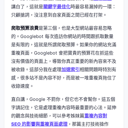
講白了，這就是
關鍵字最佳化
時最容易漏掉的一環：
只顧搶詞，沒注意到自家頁面之間已經在打架。
爬取預算浪費
是第三個，也是大型網站最容易忽略
的。Googlebot 每次造訪你網站的時間跟抓取數量
是有限的，這就是所謂爬取預算。如果你的網站充滿
重複頁面，Googlebot 會把寶貴的預算花在抓這些
沒有價值的頁面上，導致你真正重要的新內容來不及
被收錄。這部分我在處理
加速索引
相關問題時特別有
感，很多站不是內容不好，而是被一堆重複頁拖住了
收錄速度。
直白講，Google 不罰你，但它也不會幫你。這五個
字請記住，它是處理重複內容時最重要的心法。延伸
的觀念與技術細節，可以參考姊妹篇
重複內容對
SEO 的影響與重複頁面處理
，那篇主打技術操作