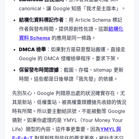
canonical，讓 Google 知道「我才是主版本」。
結構化資料標記作者
：用 Article Schema 標記
作者與發布時間，提供原創性佐證，這跟
結構化
資料 Schema
的應用是同一條路。
DMCA 檢舉
：如果對方是惡意整站搬運，直接走
Google 的 DMCA 侵權檢舉程序，要求下架。
保留發布時間證據
：截圖、存檔、sitemap 更新
時間，這些都是日後舉證「我先發」的依據。
先別灰心，Google 判錯原出處的狀況確實存在，尤
其是新站、低權重站，被高權重媒體搶先收錄的情況
時有所聞。所以要主動給訊號，不能被動等 Google
猜對。如果你處理的是 YMYL（Your Money Your
Life）類型的內容，這件事更重要，因為
YMYL 與
E-E-A-T
對原創性與信任的要求更高，被抄走不只