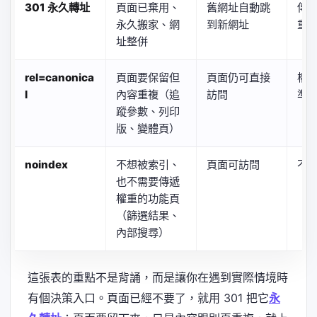
301 永久轉址
頁面已棄用、
舊網址自動跳
傳
永久搬家、網
到新網址
重
址整併
rel=canonica
頁面要保留但
頁面仍可直接
權
l
內容重複（追
訪問
準
蹤參數、列印
版、變體頁）
noindex
不想被索引、
頁面可訪問
不
也不需要傳遞
權重的功能頁
（篩選結果、
內部搜尋）
這張表的重點不是背誦，而是讓你在遇到實際情境時
有個決策入口。頁面已經不要了，就用 301 把它
永