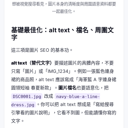
想被視覺搜尋看見，圖片本身的清晰度與周圍語意資料都要
一起最佳化。
基礎最佳化：alt text、檔名、周圍文
字
這三項是圖片 SEO 的基本功。
alt text（替代文字）
要描述圖片的具體內容，不要
只寫「圖片」或「IMG_1234」。例如一張藍色連身
裙的商品照，alt text 應該寫成「海軍藍 A 字連身裙
圓領短袖 春夏新款」。
圖片檔名
也要語意化，把
改成
DSC0001.jpg
navy-blue-a-line-
。你可以把 alt text 想成是「寫給搜尋
dress.jpg
引擎看的圖片說明」，它看不到圖，但能讀懂你寫的
文字。