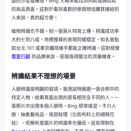
面的沙發或檯燈，Bing 大概率能找到同款或類似款
的商品頁面。這對於看到喜歡的傢俱想找購買連結的
人來說，真的超方便。
植物辨識也不錯。拍一張葉片特寫上傳，辨識成功率
大約七到八成。地標搜尋的表現同樣穩定，知名景點
如台北 101 或東京鐵塔幾乎都能正確辨識。這對經營
集客行銷
的品牌來說，是個值得關注的流量機會。
辨識結果不理想的場景
人臉辨識是明顯的弱項。我測試時圈選一張合照中的
特定人物，結果頁面出現的是長相完全不同的人。一
張照片中出現多個人臉時，Bing 經常搞混。不只人
臉，抽象藝術品、局部紋理（比如布料上的細微花
紋）、低解析度圖片的辨識率也偏低。這些限制在