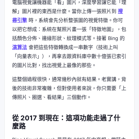
電腦視覺讓機器能「看」圖片，深度學習讓它能「理
解」圖片裡的東西是什麼。當你上傳一張照片到
搜
尋引擎
時，系統會先分析整張圖的視覺特徵。你可
以把它想成：系統在幫照片畫一張「特徵地圖」，包
括顏色分佈、邊緣形狀、紋理模式等。接著 Bing 的
演算法
會把這些特徵轉換成一串數字（技術上叫
「向量表示」），再拿去跟資料庫中數十億張已索引
的圖片比對，找出視覺上最像的那些。
這整個過程很快，通常幾秒內就有結果。老實講，背
後的技術非常複雜，但對使用者來說，你只需要「上
傳照片、圈選、看結果」三個動作。
從 2017 到現在：這項功能走過了什
麼路