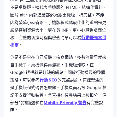
不是桌機版。這代表手機版的 HTML、結構化資料、
圖片 alt、內部連結都必須跟桌機版一樣完整，不能
因為螢幕小就省略。手機版程式碼最佳化的重點是更
嚴格控制資源大小、更在意 INP、更小心避免版面位
移。完整的切換時程與檢查清單可以看
行動優先索引
指南
。
你是不是只在自己桌機上檢查網站？多數流量早就來
自手機了，桌機做得再漂亮，手機版殘缺，在
Google 眼裡就是殘缺的網站。關於行動搜尋的整體
策略，可以參考
行動 SEO
的完整討論，這裡聚焦的
是手機版程式碼要怎麼顧。手機頁面若被 Google 標
記不支援行動裝置，會直接在搜尋結果上被扣分，這
部分的判斷邏輯在
Mobile-Friendly 警告
有完整說
明。