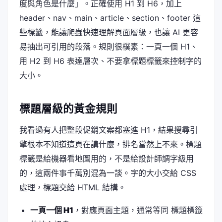
度與角色是什麼」。正確使用 H1 到 H6，加上
header、nav、main、article、section、footer 這
些標籤，能讓爬蟲快速理解頁面層級，也讓 AI 更容
易抽出可引用的段落。規則很樸素：一頁一個 H1、
用 H2 到 H6 表達層次、不要拿標題標籤來控制字的
大小。
標題層級的黃金規則
我看過有人把整段促銷文案都塞進 H1，結果搜尋引
擎根本不知道這頁在講什麼，排名當然上不來。標題
標籤是給機器看地圖用的，不是給設計師調字級用
的，這兩件事千萬別混為一談。字的大小交給 CSS
處理，標題交給 HTML 結構。
一頁一個 H1
，對應頁面主題，通常等同 標題標籤