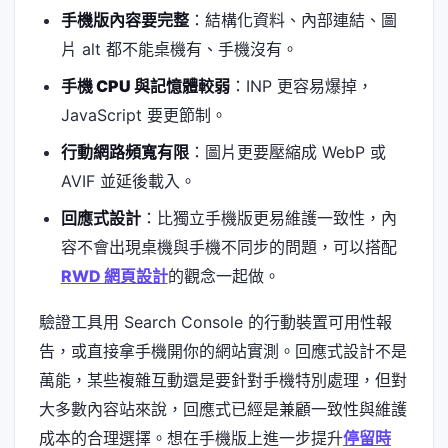
手機版內容要完整
：結構化資料、內部連結、圖
片 alt 都不能桌機有、手機沒有。
手機 CPU 與記憶體較弱
：INP 更容易爆掉，
JavaScript 要更節制。
行動網路頻寬有限
：圖片更要壓縮成 WebP 或
AVIF 並延後載入。
回應式設計
：比獨立手機版更易維護一致性，內
容不會出現桌機與手機不同步的問題，可以搭配
RWD 網頁設計
的觀念一起做。
驗證工具用 Search Console 的行動裝置可用性報
告，或直接拿手機開你的網站實測。回應式設計不是
萬能，某些複雜互動還是要針對手機特別處理，但對
大多數內容站來說，回應式已經是兼顧一致性與維護
成本的合理選擇。想在手機版上進一步提升
停留時