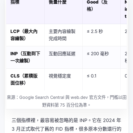
指標
衡量什麼
Good（及
Ne
格）
im
t（
LCP（最大內
主要內容繪製
≤ 2.5 秒
2.5
容繪製）
完成時間
INP（互動到下
互動回應延遲
≤ 200 毫秒
200
一次繪製）
秒
CLS（累積版
視覺穩定度
≤ 0.1
0.1
面位移）
來源：Google Search Central 與 web.dev 官方文件，門檻以田
野資料第 75 百分位為準。
三個指標裡，最容易被忽略的是 INP。它在 2024 年
3 月正式取代了舊的 FID 指標，很多原本分數還行的