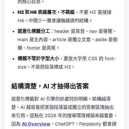
的核心訊息。
H2 到 H6 表達層次，不跳級
，不要 H2 直接接
H4，中間少一層會讓機器誤判結構。
語意化標籤分工
：header 是頁首、nav 是導覽、
main 是主內容、article 是獨立文章、aside 是側
欄、footer 是頁尾。
標題不等於字型大小
，要放大字用 CSS 的 font-
size，不是把段落標成 H3。
結構清楚，AI 才抽得出答案
語意化標籤對 AI 引擎的好處特別明顯。結構越清
楚，AI 越容易把某個段落當成獨立的答案區塊抽出
來引用。這點在 2026 年的搜尋環境裡越來越重要，
因為
AI Overview
、ChatGPT、Perplexity 都會掃