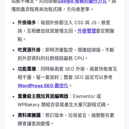
站都不確定，先回頭看
Google 搜尋的運作方式
，搞
懂爬蟲流程再來改程式碼，方向會更準。
外掛過多
：每個外掛都注入 CSS 與 JS、做查
詢，互相疊加就是變慢主因，
外掛管理
要定期盤
點。
吃資源外掛
：即時流量監控、壞連結掃描、不斷
抓外部資料的社群按鈕最耗 CPU。
功能重複
：同時裝兩套 SEO 外掛、兩套快取會互
相干擾，留一套就好；整套 SEO 設定可以參考
WordPress SEO 最佳化
。
重量級主題加頁面編輯器
：Elementor 或
WPBakery 類組合容易產生大量冗餘程式碼。
資料庫臃腫
：修訂版本、垃圾留言、過期暫存累
積會讓查詢變慢。