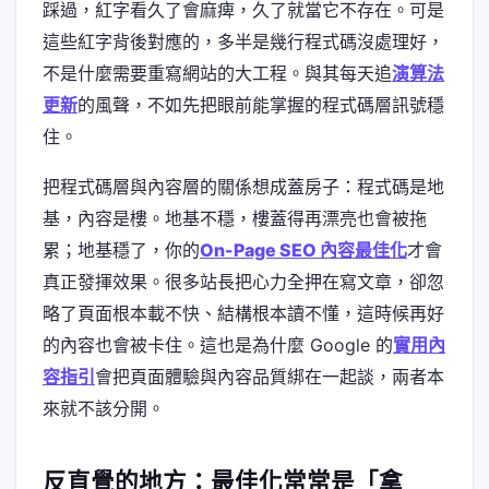
踩過，紅字看久了會麻痺，久了就當它不存在。可是
這些紅字背後對應的，多半是幾行程式碼沒處理好，
不是什麼需要重寫網站的大工程。與其每天追
演算法
更新
的風聲，不如先把眼前能掌握的程式碼層訊號穩
住。
把程式碼層與內容層的關係想成蓋房子：程式碼是地
基，內容是樓。地基不穩，樓蓋得再漂亮也會被拖
累；地基穩了，你的
On-Page SEO 內容最佳化
才會
真正發揮效果。很多站長把心力全押在寫文章，卻忽
略了頁面根本載不快、結構根本讀不懂，這時候再好
的內容也會被卡住。這也是為什麼 Google 的
實用內
容指引
會把頁面體驗與內容品質綁在一起談，兩者本
來就不該分開。
反直覺的地方：最佳化常常是「拿