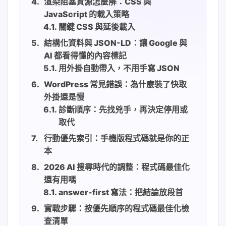
渲染阻塞資源怎麼解：CSS 與
JavaScript 的載入策略
關鍵 CSS 與延後載入
結構化資料與 JSON-LD：讓 Google 與
AI 都看得懂的內容標記
用外掛自動帶入，不用手寫 JSON
WordPress 常見錯誤：為什麼裝了快取
外掛還是慢
診斷順序：先找兇手，再決定停用或
取代
行動優先索引：手機版程式碼就是你的正
本
2026 AI 搜尋時代的調整：程式碼最佳化
還有用嗎
answer-first 寫法：把結論放段首
實戰步驟：按優先順序的程式碼最佳化檢
查清單