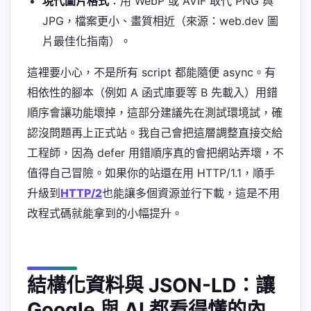
現代圖片格式
：用 WebP 或 AVIF 取代 PNG 與
JPG，檔案更小、畫質相近（來源：web.dev 圖
片最佳化指南）。
這裡要小心，不是所有 script 都能隨便 async。有
相依性的腳本（例如 A 函式庫要等 B 先載入）用錯
順序會讓功能壞掉，這部分建議先在測試環境試，確
認沒問題再上正式站。我自己會把這層調整直接交給
工程師，因為 defer 用錯順序真的會把網站弄壞，不
值得自己冒險。如果你的站還在用 HTTP/1.1，順手
升級到
HTTP/2
也能讓多個資源並行下載，這是不用
改程式碼就能拿到的小幅提升。
結構化資料與 JSON-LD：讓
Google 與 AI 都看得懂的內