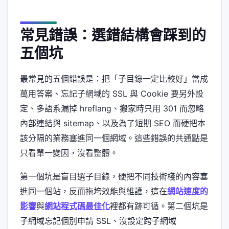
常見錯誤：選錯結構會踩到的
五個坑
最常見的五個錯誤是：把「子目錄一定比較好」當成
萬用答案、忘記子網域的 SSL 與 Cookie 要另外設
定、多語系漏掉 hreflang、搬家時只用 301 而忽略
內部連結與 sitemap、以及為了短期 SEO 而硬把本
該分隔的業務塞進同一個網域。這些錯誤的共通點是
只看單一變因，沒看整體。
第一個坑是盲目選子目錄，硬把不同技術棧的內容塞
進同一個站，反而拖垮效能與維護，這在
網站速度的
影響
與
網站程式碼最佳化
裡都有跡可循。第二個坑是
子網域忘記個別申請 SSL、沒設定跨子網域