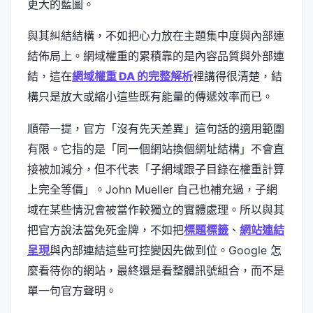
更大的藍圖。
與其糾結結構，不如把心力放在主題集中度與內部連
結佈局上。網域權重的累積靠的是內容品質與外部連
結，這在
網域權重 DA 的完整解析
裡講得很清楚，結
構只是放大或縮小這些既有能量的傳遞效率而已。
順帶一提，官方「沒有先天差異」這句話的適用範圍
有限。它指的是「同一個網站換個網址結構」不會直
接被加減分，但不代表「子網域跟子目錄在權重計算
上完全等價」。John Mueller 自己也補充過，子網
域在某些情況會被當作較獨立的實體處理。所以與其
把官方說法當免死金牌，不如把
標題標籤
、
網站連結
呈現
與內部連結這些可控變因先做到位。Google 怎
麼看待你的網站，最終還是看整體訊號組合，而不是
單一句官方聲明。