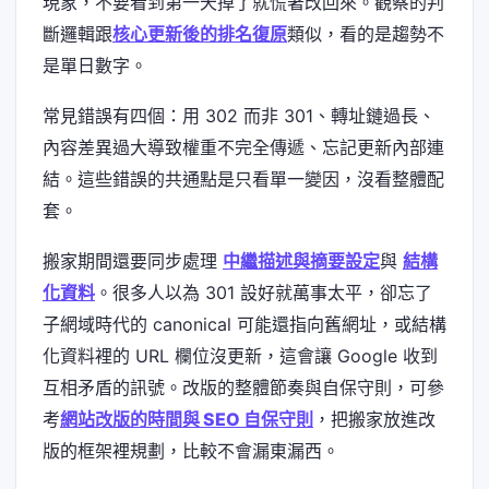
現象，不要看到第一天掉了就慌著改回來。觀察的判
斷邏輯跟
核心更新後的排名復原
類似，看的是趨勢不
是單日數字。
常見錯誤有四個：用 302 而非 301、轉址鏈過長、
內容差異過大導致權重不完全傳遞、忘記更新內部連
結。這些錯誤的共通點是只看單一變因，沒看整體配
套。
搬家期間還要同步處理
中繼描述與摘要設定
與
結構
化資料
。很多人以為 301 設好就萬事太平，卻忘了
子網域時代的 canonical 可能還指向舊網址，或結構
化資料裡的 URL 欄位沒更新，這會讓 Google 收到
互相矛盾的訊號。改版的整體節奏與自保守則，可參
考
網站改版的時間與 SEO 自保守則
，把搬家放進改
版的框架裡規劃，比較不會漏東漏西。