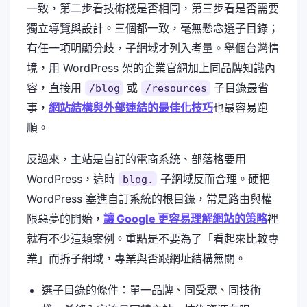
一致，第二步看技術棧是否相同，第三步看是否需要
獨立導覽與設計。三個都一致，毫無懸念選子目錄；
有任一項明顯分歧，子網域才列入考量。舉個台灣情
境，用 WordPress 架的企業官網加上同品牌知識內
容，直接用
或
子目錄最省
/blog
/resources
事，
網站結構與外部連結的最佳化技巧
也最容易跑
順。
反過來，主站是自訂的電商系統、部落格要用
WordPress，這時
子網域反而合理。硬把
blog.
WordPress 塞進自訂系統的根目錄，常是路由與權
限惡夢的開始，
讓 Google 更容易理解網站的策略
裡
就有不少這類案例。重點是不要為了「看起來比較專
業」而拆子網域，專業與否跟網址結構無關。
選子目錄的條件：單一品牌、同受眾、同技術