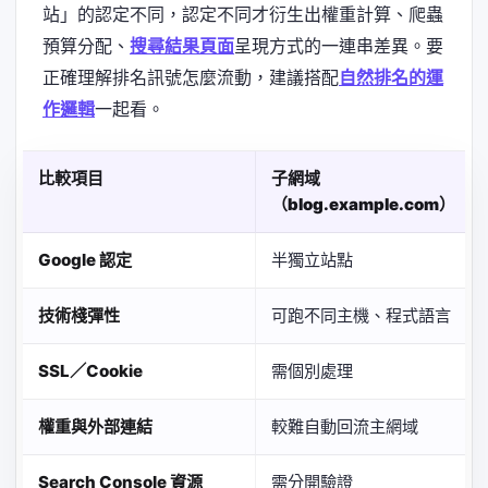
站」的認定不同，認定不同才衍生出權重計算、爬蟲
預算分配、
搜尋結果頁面
呈現方式的一連串差異。要
正確理解排名訊號怎麼流動，建議搭配
自然排名的運
作邏輯
一起看。
比較項目
子網域
（blog.example.com）
Google 認定
半獨立站點
技術棧彈性
可跑不同主機、程式語言
SSL／Cookie
需個別處理
權重與外部連結
較難自動回流主網域
Search Console 資源
需分開驗證