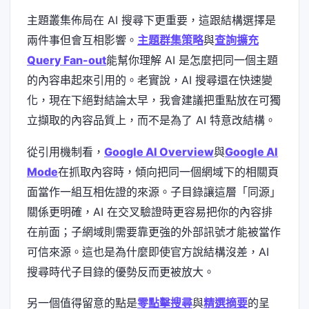
主題叢集佈局在 AI 搜尋下更重要，這跟結構選擇是
兩件事但會互相影響。
主題群集策略
與
查詢擴充
Query Fan-out
能幫你理解 AI 是怎麼把同一個主題
的內容串起來引用的。老實說，AI 搜尋還在快速變
化，現在下絕對結論太早，我會建議把重點放在可獨
立擷取的內容品質上，而不是為了 AI 特意改結構。
從引用機制看，
Google AI Overview
與
Google AI
Mode
在抓取內容時，傾向把同一個網域下的相關頁
面當作一組互相佐證的來源。子目錄讓這層「同源」
關係更明確，AI 在交叉驗證時更容易把你的內容排
在前面；子網域則需要靠更強的外部訊號才能被當作
可信來源。這也是為什麼即使官方說結構沒差，AI
搜尋時代子目錄的優勢反而更被放大。
另一個值得留意的點是
零點擊搜尋
與
精選摘要
的呈