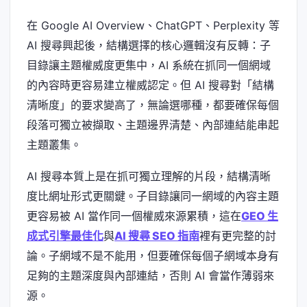
在 Google AI Overview、ChatGPT、Perplexity 等
AI 搜尋興起後，結構選擇的核心邏輯沒有反轉：子
目錄讓主題權威度更集中，AI 系統在抓同一個網域
的內容時更容易建立權威認定。但 AI 搜尋對「結構
清晰度」的要求變高了，無論選哪種，都要確保每個
段落可獨立被擷取、主題邊界清楚、內部連結能串起
主題叢集。
AI 搜尋本質上是在抓可獨立理解的片段，結構清晰
度比網址形式更關鍵。子目錄讓同一網域的內容主題
更容易被 AI 當作同一個權威來源累積，這在
GEO 生
成式引擎最佳化
與
AI 搜尋 SEO 指南
裡有更完整的討
論。子網域不是不能用，但要確保每個子網域本身有
足夠的主題深度與內部連結，否則 AI 會當作薄弱來
源。