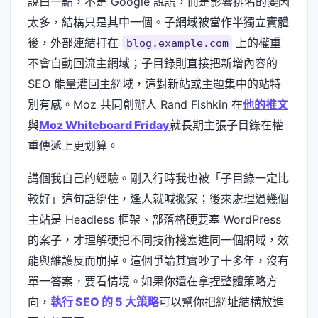
說白一點，不是 Google 說謊，而是影響排名的變因
太多，結構只是其中一個。子網域被當作半獨立實體
後，外部連結打在
上的權重
blog.example.com
不會自動回流主網域；子目錄則直接把新增內容的
SEO 能量灌回主網域，這對新站或主題集中的站特
別有感。Moz 共同創辦人 Rand Fishkin 在
他的推文
與
Moz Whiteboard Friday
就長期主張子目錄在權
重傳遞上更划算。
講個我自己的經驗。剛入行時我也被「子目錄一定比
較好」這句話綁住，逢人就喊搬家；後來處理過幾個
主站是 Headless 框架、部落格硬要塞 WordPress
的案子，才理解硬把不同技術棧塞進同一個網域，效
能與維護反而崩掉。這個爭論其實吵了十多年，沒有
單一答案，要看情境。如果你還在拿捏整體策略方
向，
執行 SEO 的 5 大策略
可以幫你把網址結構放進