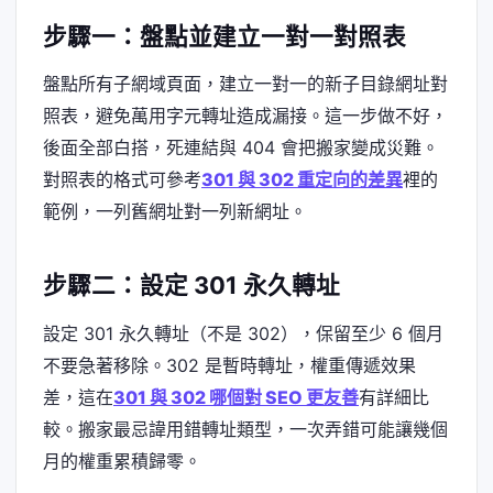
步驟一：盤點並建立一對一對照表
盤點所有子網域頁面，建立一對一的新子目錄網址對
照表，避免萬用字元轉址造成漏接。這一步做不好，
後面全部白搭，死連結與 404 會把搬家變成災難。
對照表的格式可參考
301 與 302 重定向的差異
裡的
範例，一列舊網址對一列新網址。
步驟二：設定 301 永久轉址
設定 301 永久轉址（不是 302），保留至少 6 個月
不要急著移除。302 是暫時轉址，權重傳遞效果
差，這在
301 與 302 哪個對 SEO 更友善
有詳細比
較。搬家最忌諱用錯轉址類型，一次弄錯可能讓幾個
月的權重累積歸零。