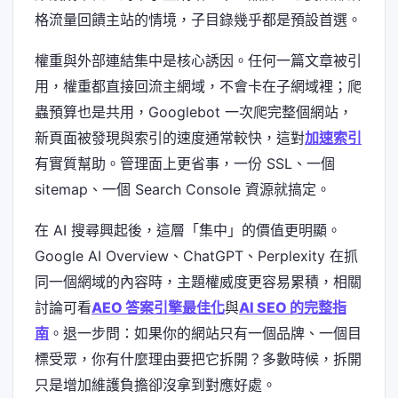
格流量回饋主站的情境，子目錄幾乎都是預設首選。
權重與外部連結集中是核心誘因。任何一篇文章被引
用，權重都直接回流主網域，不會卡在子網域裡；爬
蟲預算也是共用，Googlebot 一次爬完整個網站，
新頁面被發現與索引的速度通常較快，這對
加速索引
有實質幫助。管理面上更省事，一份 SSL、一個
sitemap、一個 Search Console 資源就搞定。
在 AI 搜尋興起後，這層「集中」的價值更明顯。
Google AI Overview、ChatGPT、Perplexity 在抓
同一個網域的內容時，主題權威度更容易累積，相關
討論可看
AEO 答案引擎最佳化
與
AI SEO 的完整指
南
。退一步問：如果你的網站只有一個品牌、一個目
標受眾，你有什麼理由要把它拆開？多數時候，拆開
只是增加維護負擔卻沒拿到對應好處。