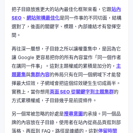
把子目錄放進更大的站內最佳化框架來看，它跟
站內
SEO
、
網站架構最佳化
是同一件事的不同切面，結構
選對了，後面的關鍵字、標題、內部連結才有發揮空
間。
再往深一層想，子目錄之所以讓權重集中，是因為它
讓 Google 更容易把你的所有內容當作「同一個作者
在講同一件事」。這對主題權威的累積是加分的，
主
題叢集
與
集群內容
的佈局只有在同一個網域下才能發
揮最大綜效，子網域會把這個綜效硬生生切成兩半。
實務上，當你想用
頁面 SEO 從關鍵字到主題集群
的
方式累積權威，子目錄幾乎是前提條件。
另一個常被忽略的好處是
搜尋意圖
的承接。同一個品
牌的內容放在子目錄，使用者在站內從商品頁逛到部
落格、再逛到 FAQ，路徑是連續的，這對
停留時間