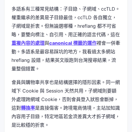
多語系有三種常見結構：子目錄、子網域、ccTLD。
權重繼承的差異是子目錄最佳，ccTLD 各自獨立，
子網域是折衷。但無論選哪種，hreflang 都不可省
略，要雙向標注、自引用、用正確的語言代碼，這在
重複內容的處理
與
canonical 標籤的運作
裡會一併牽
動。多語系是最容易踩坑的地方，我看過太多網站
hreflang 設錯，結果英文版跑到台灣搜尋結果，流
量整個錯置。
會員與購物車共享也是結構選擇的隱形因素。同一網
域下 Cookie 與 Session 天然共用，子網域則要額
外處理跨網域 Cookie，否則會員登入狀態會斷掉，
這對
轉換率
是直接傷害。跨境電商情境，主站加知識
內容用子目錄，特定地區若金流差異大才拆子網域，
是比較穩的折衷。