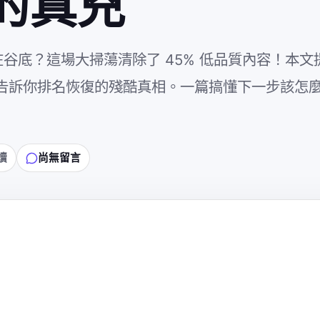
的真兇
躺在谷底？這場大掃蕩清除了 45% 低品質內容！本
告訴你排名恢復的殘酷真相。一篇搞懂下一步該怎
讀
尚無留言