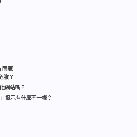
辦
g 問題
為危險？
他網站嗎？
不安全」提示有什麼不一樣？