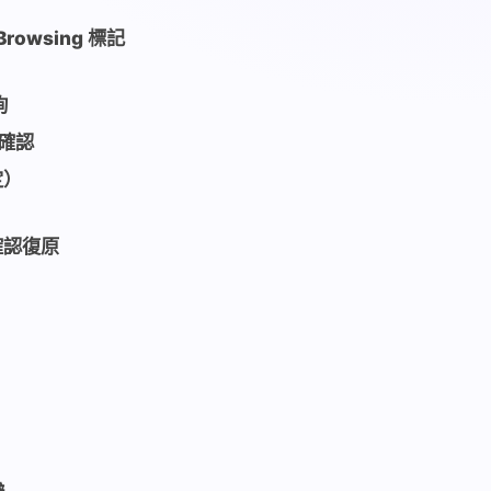
rowsing 標記
詢
叉確認
定）
確認復原