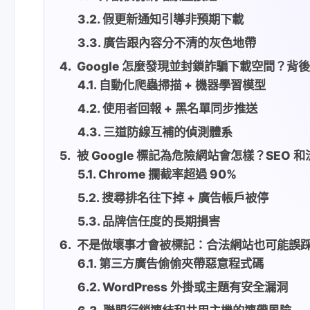
假更新通知引導非預期下載
廣告跟內容分不清的灰色地帶
Google 怎麼發現並封鎖詐騙下載空間？背
自動化爬蟲掃描 + 機器學習模型
使用者回報 + 黑名單同步推送
三道防線互補的偵測體系
被 Google 標記為危險網站會怎樣？SEO
Chrome 攔截率超過 90%
搜尋排名往下掉 + 廣告帳戶被停
品牌信任度的長期損害
不是做壞事才會被標記：合法網站也可能誤踩 G
第三方廣告偷偷夾帶惡意程式碼
WordPress 外掛或主題有安全漏洞