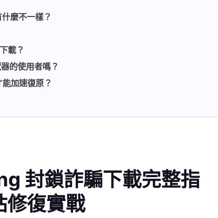
軟體有什麼不一樣？
性下載？
他瀏覽器的使用者嗎？
麼才能加速復原？
owsing 封鎖詐騙下載完整指
站修復實戰