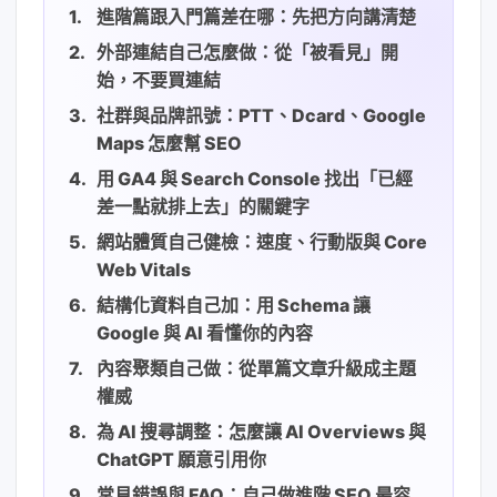
進階篇跟入門篇差在哪：先把方向講清楚
外部連結自己怎麼做：從「被看見」開
始，不要買連結
社群與品牌訊號：PTT、Dcard、Google
Maps 怎麼幫 SEO
用 GA4 與 Search Console 找出「已經
差一點就排上去」的關鍵字
網站體質自己健檢：速度、行動版與 Core
Web Vitals
結構化資料自己加：用 Schema 讓
Google 與 AI 看懂你的內容
內容聚類自己做：從單篇文章升級成主題
權威
為 AI 搜尋調整：怎麼讓 AI Overviews 與
ChatGPT 願意引用你
常見錯誤與 FAQ：自己做進階 SEO 最容