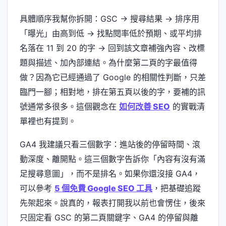
具體順序我幫你拆開：GSC → 搜尋結果 → 排序用
「曝光」由高到低 → 找點閱率低於預期、或平均排
名落在 11 到 20 的字 → 回到該文章補強內容、改標
題與描述、加內部連結。為什麼第二頁的字最值得
做？因為它已經通過了 Google 的相關性判斷，只差
臨門一腳；相對地，排在第五頁以後的字，要補的訊
號通常多很多。這個觀念在
如何改善 SEO
的實戰清
單裡也有提到。
GA4 我建議只看三個數字：進站後的停留時間、滾
動深度、離開點。這三個數字告訴你「內容有沒有滿
足搜尋意圖」，而不是排名。如果你還沒接 GA4，
可以參考
5 個免費 Google SEO 工具
，把基礎追蹤
先架起來。說真的，報表打開我以前也會愣住，後來
只固定看 GSC 的第二頁關鍵字、GA4 的停留與離