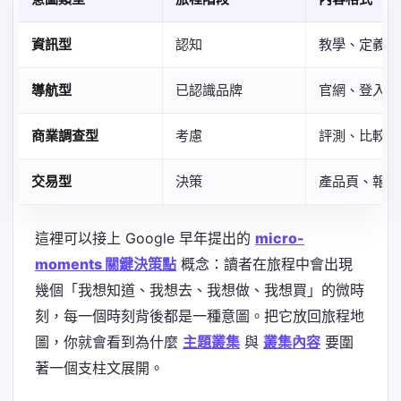
資訊型
認知
教學、定義、
導航型
已認識品牌
官網、登入頁
商業調查型
考慮
評測、比較表
交易型
決策
產品頁、報價
這裡可以接上 Google 早年提出的
micro-
moments 關鍵決策點
概念：讀者在旅程中會出現
幾個「我想知道、我想去、我想做、我想買」的微時
刻，每一個時刻背後都是一種意圖。把它放回旅程地
圖，你就會看到為什麼
主題叢集
與
叢集內容
要圍
著一個支柱文展開。