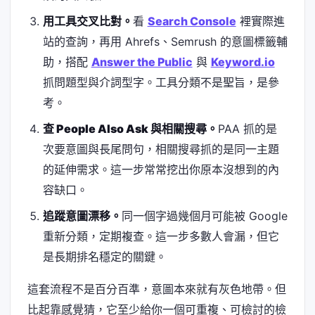
用工具交叉比對。
看
Search Console
裡實際進
站的查詢，再用 Ahrefs、Semrush 的意圖標籤輔
助，搭配
Answer the Public
與
Keyword.io
抓問題型與介詞型字。工具分類不是聖旨，是參
考。
查 People Also Ask 與相關搜尋。
PAA 抓的是
次要意圖與長尾問句，相關搜尋抓的是同一主題
的延伸需求。這一步常常挖出你原本沒想到的內
容缺口。
追蹤意圖漂移。
同一個字過幾個月可能被 Google
重新分類，定期複查。這一步多數人會漏，但它
是長期排名穩定的關鍵。
這套流程不是百分百準，意圖本來就有灰色地帶。但
比起靠感覺猜，它至少給你一個可重複、可檢討的檢