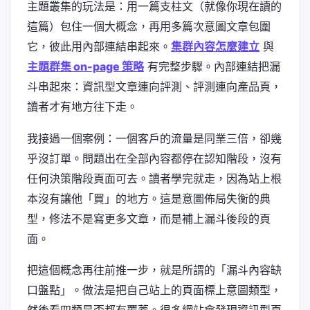
主題叢集的玩法是：用一篇支柱文（就像你現在讀的
這篇）包住一個大概念，再用多篇次意圖文章包圍
它，彼此用內部連結串起來。
集群內容怎麼建立
與
主題群集 on-page 策略
有完整步驟。內部連結把漏
斗串起來：資訊型文章連向評測、評測連向產品頁，
讀者才有地方往下走。
我接過一個案例：一個客戶的流量是同業三倍，卻幾
乎沒訂單。問題出在全部內容都停在認知階段，沒有
任何決策階段頁面可去。讀者學完就走，因為站上根
本沒有讓他「買」的地方。這是意圖佈局失衡的典
型，修法不是寫更多文章，而是補上漏斗後段的頁
面。
把這個概念再往前推一步，就是所謂的「漏斗內容缺
口盤點」。做法是把自己站上的頁面標上意圖類型，