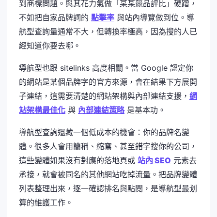
到商標問題。與其花力氣做「某某競品評比」硬蹭，
不如把自家品牌詞的
點擊率
與站內導覽做到位。導
航型查詢量通常不大，但轉換率極高，因為搜的人已
經知道你要去哪。
導航型也跟 sitelinks 高度相關。當 Google 認定你
的網站是某個品牌字的官方來源，會在結果下方展開
子連結，這需要清楚的網站架構與內部連結支援，
網
站架構最佳化
與
內部連結策略
是基本功。
導航型查詢還藏一個低成本的機會：你的品牌名變
體。很多人會用簡稱、縮寫、甚至錯字搜你的公司，
這些變體如果沒有對應的落地頁或
站內 SEO
元素去
承接，就會被同名的其他網站吃掉流量。把品牌變體
列表整理出來，逐一確認排名與點閱，是導航型最划
算的維護工作。