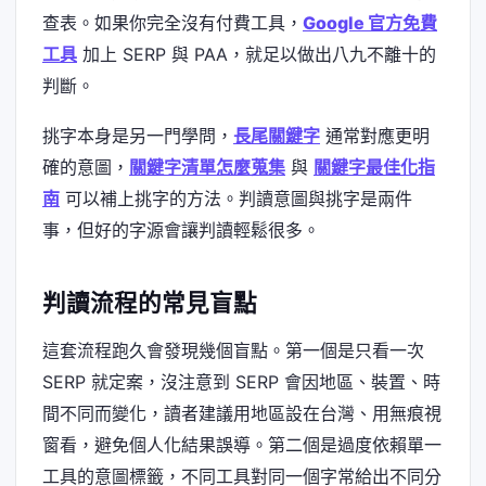
查表。如果你完全沒有付費工具，
Google 官方免費
工具
加上 SERP 與 PAA，就足以做出八九不離十的
判斷。
挑字本身是另一門學問，
長尾關鍵字
通常對應更明
確的意圖，
關鍵字清單怎麼蒐集
與
關鍵字最佳化指
南
可以補上挑字的方法。判讀意圖與挑字是兩件
事，但好的字源會讓判讀輕鬆很多。
判讀流程的常見盲點
這套流程跑久會發現幾個盲點。第一個是只看一次
SERP 就定案，沒注意到 SERP 會因地區、裝置、時
間不同而變化，讀者建議用地區設在台灣、用無痕視
窗看，避免個人化結果誤導。第二個是過度依賴單一
工具的意圖標籤，不同工具對同一個字常給出不同分