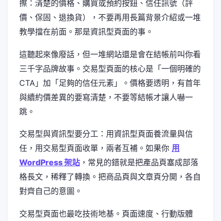
擦：清楚的價格、購買或預約按鈕、信任訊號（評
價、保固、退換貨），不要再用長篇背景介紹或一堆
教學擋在前面。那是資訊型頁面的事。
這聽起來像廢話，但一堆網站還是會在結帳前叫你看
三千字品牌故事。交易型頁面的核心是「一個明確的
CTA」加「足夠的信任元素」。價格要透明，有首年
與續約價差異的要寫清楚，不要等結帳才讓人嚇一
跳。
交易型與資訊型要分工：用資訊型頁面養流量與信
任，用交易型頁面收單，兩者互補。如果你
用
WordPress 架站
，常見的錯就是把產品頁塞成部落
格長文，稀釋了轉換。把商品頁與文章頁分開，各自
對齊自己的意圖。
交易型頁面也最吃技術地基。頁面速度、行動版體