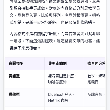
導航型想找特定網站、商業調查型想比較選項、交易
型想直接動手買或做。對應的內容格式分別是教學長
文、品牌登入頁、比較與評測、產品與報價頁。把格
式配錯，是新手最常犯的錯，也是最快能修的錯。
內容格式不是看關鍵字難度，而是看讀者走到漏斗哪
一階段。下面這張對照表，是這整篇文章的地基，建
議存下來反覆看。
意圖類型
典型查詢例
適合內容格式
資訊型
搜尋意圖是什麼、
教學、解釋長
咖啡怎麼沖
定義頁
導航型
bluehost 登入、
品牌官網、登
Netflix 官網