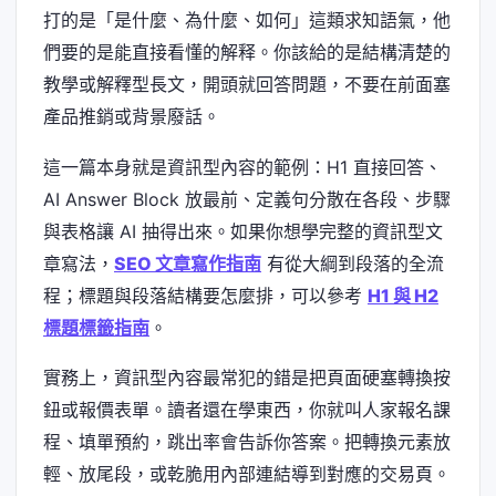
打的是「是什麼、為什麼、如何」這類求知語氣，他
們要的是能直接看懂的解释。你該給的是結構清楚的
教學或解釋型長文，開頭就回答問題，不要在前面塞
產品推銷或背景廢話。
這一篇本身就是資訊型內容的範例：H1 直接回答、
AI Answer Block 放最前、定義句分散在各段、步驟
與表格讓 AI 抽得出來。如果你想學完整的資訊型文
章寫法，
SEO 文章寫作指南
有從大綱到段落的全流
程；標題與段落結構要怎麼排，可以參考
H1 與 H2
標題標籤指南
。
實務上，資訊型內容最常犯的錯是把頁面硬塞轉換按
鈕或報價表單。讀者還在學東西，你就叫人家報名課
程、填單預約，跳出率會告訴你答案。把轉換元素放
輕、放尾段，或乾脆用內部連結導到對應的交易頁。