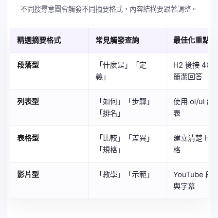
不同搜尋意圖會觸發不同摘要格式，內容結構要跟著調整。
精選摘要格式
常見觸發查詢
最佳化重點
段落型
「什麼是」「定
H2 後接 40-
義」
簡潔回答
列表型
「如何」「步驟」
使用 ol/ul 
「排名」
表
表格型
「比較」「差異」
建立清楚 HT
「規格」
格
影片型
「教學」「示範」
YouTube 
與字幕