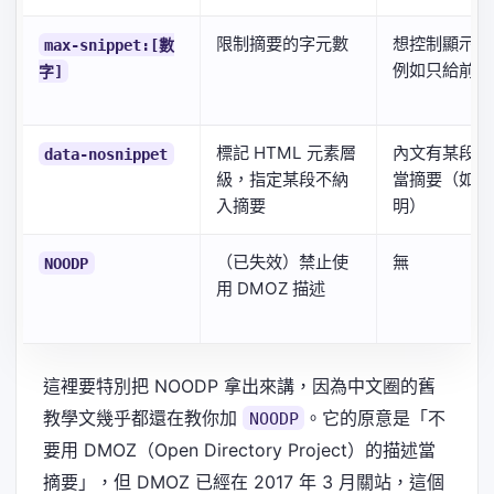
限制摘要的字元數
想控制顯示篇
max-snippet:[數
例如只給前 10
字]
標記 HTML 元素層
內文有某段不
data-nosnippet
級，指定某段不納
當摘要（如免
入摘要
明）
（已失效）禁止使
無
NOODP
用 DMOZ 描述
這裡要特別把 NOODP 拿出來講，因為中文圈的舊
教學文幾乎都還在教你加
。它的原意是「不
NOODP
要用 DMOZ（Open Directory Project）的描述當
摘要」，但 DMOZ 已經在 2017 年 3 月關站，這個