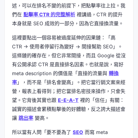
述，可以在排名不變的前提下，把點擊率往上拉。我
們在
點擊率 CTR 的完整解析
裡講過，CTR 的提升
本身就是 SEO 成效的一部分，因為它直接換流量。
這裡要點出一個容易被過度延伸的因果鏈：「高
CTR → 使用者停留行為變好 → 間接幫助 SEO」。
這條鏈的確存在，但它非常間接，而且 Google 從沒
有公開承認 CTR 是直接排名因素。也就是說，寫好
meta description 的價值是「直接的流量與
轉換
率
」，而不是「排名會變高」。把它當行銷文案來經
營，報表上看得到；把它當排名密技來操作，只會失
望。它背後其實也跟
E-E-A-T
裡的「信任」有關：
誠實的描述會累積點擊後的好體驗，反之誇大描述會
讓
跳出率
變高。
所以當有人問「要不要為了
SEO
而寫 meta