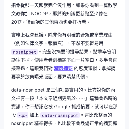
指令從那一天起就完全沒作用。如果你看到一篇教學
文教你加 NOODP，那篇的知識更新點至少停在
2017，後面講的其他東西也要打折看。
實務上我會建議，除非你有明確的合規或商業理由
（例如法律文字、報價頁），不然不要輕易用
。完全沒摘要的搜尋結果，點擊率會明
nosnippet
顯往下掉，使用者看到標題下面一片空白，多半會直
接略過。這跟我們對
精選摘要
的態度類似：拿掉摘
要等於放棄曝光版面，要算清楚代價。
data-nosnippet 是三個裡最實用的。比方說你的內
文裡有一段「本文章近期更新於⋯⋯」這種會過時的
資訊，你不想讓它被 Google 抓成摘要，就可以在那
段
加上
。這比改整頁的
<p>
data-nosnippet
nosnippet 精準得多，也比較不會誤傷正常的摘要顯