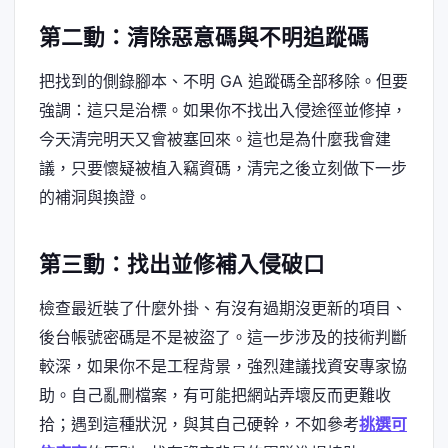
第二動：清除惡意碼與不明追蹤碼
把找到的側錄腳本、不明 GA 追蹤碼全部移除。但要
強調：這只是治標。如果你不找出入侵途徑並修掉，
今天清完明天又會被塞回來。這也是為什麼我會建
議，只要懷疑被植入竊資碼，清完之後立刻做下一步
的補洞與換證。
第三動：找出並修補入侵破口
檢查最近裝了什麼外掛、有沒有過期沒更新的項目、
後台帳號密碼是不是被盜了。這一步涉及的技術判斷
較深，如果你不是工程背景，強烈建議找資安專家協
助。自己亂刪檔案，有可能把網站弄壞反而更難收
拾；遇到這種狀況，與其自己硬幹，不如參考
挑選可