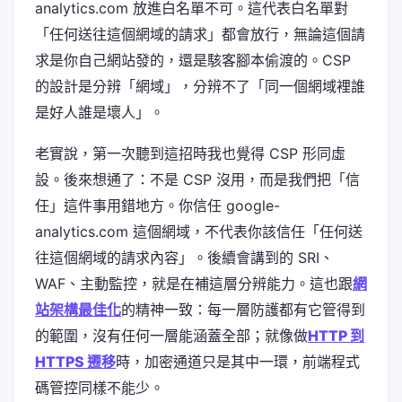
analytics.com 放進白名單不可。這代表白名單對
「任何送往這個網域的請求」都會放行，無論這個請
求是你自己網站發的，還是駭客腳本偷渡的。CSP
的設計是分辨「網域」，分辨不了「同一個網域裡誰
是好人誰是壞人」。
老實說，第一次聽到這招時我也覺得 CSP 形同虛
設。後來想通了：不是 CSP 沒用，而是我們把「信
任」這件事用錯地方。你信任 google-
analytics.com 這個網域，不代表你該信任「任何送
往這個網域的請求內容」。後續會講到的 SRI、
WAF、主動監控，就是在補這層分辨能力。這也跟
網
站架構最佳化
的精神一致：每一層防護都有它管得到
的範圍，沒有任何一層能涵蓋全部；就像做
HTTP 到
HTTPS 遷移
時，加密通道只是其中一環，前端程式
碼管控同樣不能少。