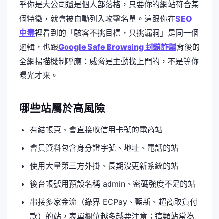
乎你是大公司還是個人部落格，只要你的網站符合某
個特徵，就會被自動列入攻擊名單。這跟你在
SEO
中毒
裡看到的「駭客不挑目標，只挑漏洞」是同一個
邏輯，也跟
Google Safe Browsing 封鎖詐騙
背後的
全網掃描機制呼應：威脅是主動找上門的，不是等你
曝光才來。
哪些站屬於高風險
有結帳頁、會直接收信用卡號的電商站
會員資料包含身分證字號、地址、電話的站
使用大量第三方外掛、長期沒更新系統的站
後台帳號用預設名稱 admin、密碼強度不足的站
串接多家金流（綠界 ECPay、藍新、超商取貨付
款）的站，表單欄位越多越要注意；這類站常為