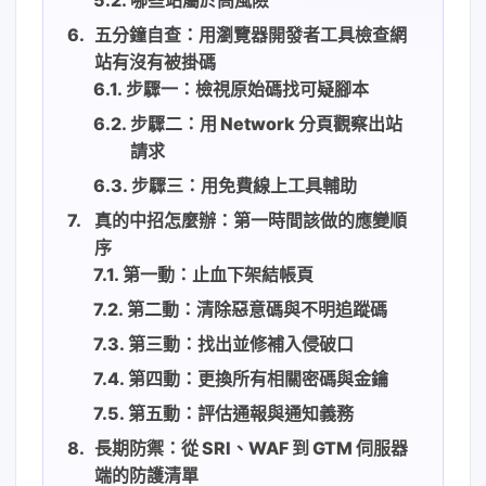
五分鐘自查：用瀏覽器開發者工具檢查網
站有沒有被掛碼
步驟一：檢視原始碼找可疑腳本
步驟二：用 Network 分頁觀察出站
請求
步驟三：用免費線上工具輔助
真的中招怎麼辦：第一時間該做的應變順
序
第一動：止血下架結帳頁
第二動：清除惡意碼與不明追蹤碼
第三動：找出並修補入侵破口
第四動：更換所有相關密碼與金鑰
第五動：評估通報與通知義務
長期防禦：從 SRI、WAF 到 GTM 伺服器
端的防護清單