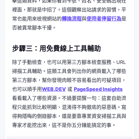
擊這類資料，如果你看到卡號、姓名、安全碼出現在
裡面，那就是中招了。這個觀察出站請求的習慣，平
常也能用來檢視網站的
轉換流程
與
使用者停留行為
是
否被異常腳本干擾。
步驟三：用免費線上工具輔助
除了手動檢查，也可以用第三方腳本檢查服務、URL
掃描工具輔助。這類工具會列出你的網頁載入了哪些
第三方腳本，幫你發現肉眼不容易看出的可疑項目，
也可以順手用
WEB.DEV
或
PageSpeed Insights
看看載入了哪些資源。不過要提醒一句：這套自助流
程只能抓到比較明顯、混淆得不夠徹底的惡意碼。寫
得夠隱晦的側錄腳本，還是要靠專業資安掃描工具與
專家才能挖出來，這不是你五分鐘能搞定的事。