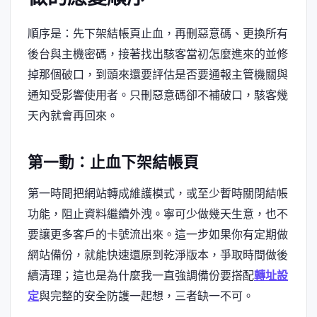
順序是：先下架結帳頁止血，再刪惡意碼、更換所有
後台與主機密碼，接著找出駭客當初怎麼進來的並修
掉那個破口，到頭來還要評估是否要通報主管機關與
通知受影響使用者。只刪惡意碼卻不補破口，駭客幾
天內就會再回來。
第一動：止血下架結帳頁
第一時間把網站轉成維護模式，或至少暫時關閉結帳
功能，阻止資料繼續外洩。寧可少做幾天生意，也不
要讓更多客戶的卡號流出來。這一步如果你有定期做
網站備份，就能快速還原到乾淨版本，爭取時間做後
續清理；這也是為什麼我一直強調備份要搭配
轉址設
定
與完整的安全防護一起想，三者缺一不可。