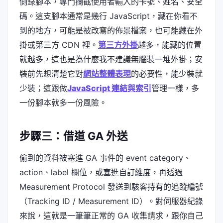
側錄腳本，專門攔截使用者輸入的卡號、姓名、安全
碼。這支腳本通常是幾行 JavaScript，藏在你看不
到的地方，可能是被改寫的佈景檔案，也可能藏在外
掛或第三方 CDN 裡。
第三方外掛
越多，能藏的位置
就越多，這也是為什麼我不建議無腦裝一堆外掛；安
裝前先想清楚它對
網站整體表現
的必要性，能少裝就
少裝；這跟做
JavaScript 連結與索引
管理一樣，多
一份腳本就多一份風險。
步驟三：借道 GA 外送
偷到的資料被塞進 GA 事件的 event category、
action、label 欄位，或塞進自訂維度，再透過
Measurement Protocol 發送到駭客持有的追蹤編號
（Tracking ID / Measurement ID）。對伺服器紀錄
來說，這就是一筆筆正常的 GA 收集請求，跟你自己