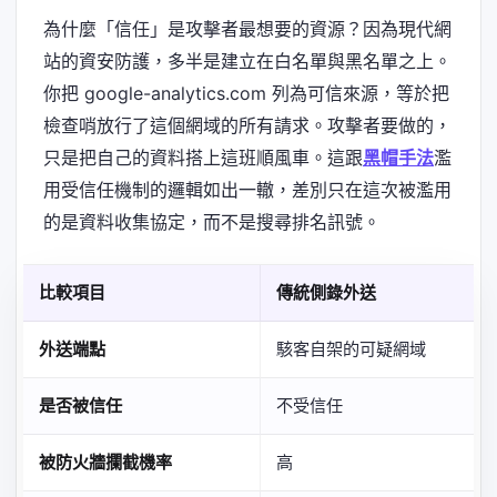
為什麼「信任」是攻擊者最想要的資源？因為現代網
站的資安防護，多半是建立在白名單與黑名單之上。
你把 google-analytics.com 列為可信來源，等於把
檢查哨放行了這個網域的所有請求。攻擊者要做的，
只是把自己的資料搭上這班順風車。這跟
黑帽手法
濫
用受信任機制的邏輯如出一轍，差別只在這次被濫用
的是資料收集協定，而不是搜尋排名訊號。
比較項目
傳統側錄外送
外送端點
駭客自架的可疑網域
是否被信任
不受信任
被防火牆攔截機率
高