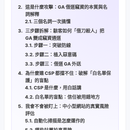
這是什麼攻擊：GA 借道竊資的本質與名
詞解釋
三個名詞一次搞懂
三步驟拆解：駭客如何「借刀殺人」把
GA 變成竊資通道
步驟一：突破防線
步驟二：植入惡意碼
步驟三：借道 GA 外送
為什麼連 CSP 都擋不住：破解「白名單保
護」的盲點
CSP 是什麼，用白話講
白名單的盲點：信任被用錯地方
我會不會被盯上：中小型網站的真實風險
評估
自動化掃描是怎麼運作的
哪些站屬於高風險