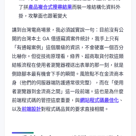
了拼
產品複合式搜尋結果
而裝一堆結構化資料外
掛，攻擊面也跟著變大
講到台灣電商場景，我必須誠實說一句：目前沒有公
開的台灣本土 GA 借道竊資案件統計，我手上只有
「有通報案例」這個層級的資訊，不會硬塞一個百分
比嚇你。但從技術原理看，綠界、超商取貨付款這類
結帳流程在使用者瀏覽器裡送出表單的那一刻，就是
側錄腳本最有機會下手的瞬間。風險點不在金流商本
身（他們的伺服器端防護通常很完整），而在「使用
者瀏覽器到金流商之間」這一段前端。這也是為什麼
前端程式碼的管控這麼重要，與
網站程式碼最佳化
、
以及
前端設計
對程式碼品質的要求直接相關。