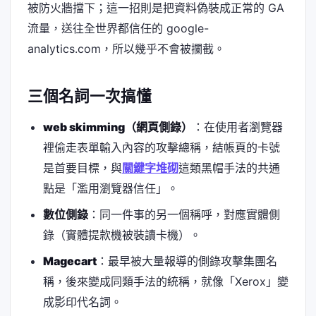
被防火牆擋下；這一招則是把資料偽裝成正常的 GA
流量，送往全世界都信任的 google-
analytics.com，所以幾乎不會被攔截。
三個名詞一次搞懂
web skimming（網頁側錄）
：在使用者瀏覽器
裡偷走表單輸入內容的攻擊總稱，結帳頁的卡號
是首要目標，與
關鍵字堆砌
這類黑帽手法的共通
點是「濫用瀏覽器信任」。
數位側錄
：同一件事的另一個稱呼，對應實體側
錄（實體提款機被裝讀卡機）。
Magecart
：最早被大量報導的側錄攻擊集團名
稱，後來變成同類手法的統稱，就像「Xerox」變
成影印代名詞。