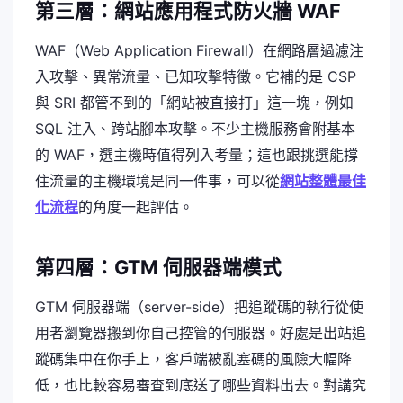
第三層：網站應用程式防火牆 WAF
WAF（Web Application Firewall）在網路層過濾注
入攻擊、異常流量、已知攻擊特徵。它補的是 CSP
與 SRI 都管不到的「網站被直接打」這一塊，例如
SQL 注入、跨站腳本攻擊。不少主機服務會附基本
的 WAF，選主機時值得列入考量；這也跟挑選能撐
住流量的主機環境是同一件事，可以從
網站整體最佳
化流程
的角度一起評估。
第四層：GTM 伺服器端模式
GTM 伺服器端（server-side）把追蹤碼的執行從使
用者瀏覽器搬到你自己控管的伺服器。好處是出站追
蹤碼集中在你手上，客戶端被亂塞碼的風險大幅降
低，也比較容易審查到底送了哪些資料出去。對講究