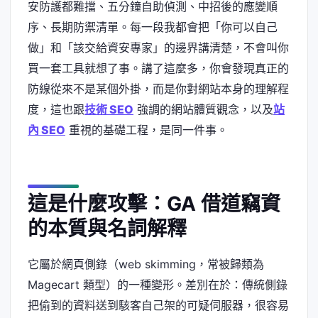
安防護都難擋、五分鐘自助偵測、中招後的應變順
序、長期防禦清單。每一段我都會把「你可以自己
做」和「該交給資安專家」的邊界講清楚，不會叫你
買一套工具就想了事。講了這麼多，你會發現真正的
防線從來不是某個外掛，而是你對網站本身的理解程
度，這也跟
技術 SEO
強調的網站體質觀念，以及
站
內 SEO
重視的基礎工程，是同一件事。
這是什麼攻擊：GA 借道竊資
的本質與名詞解釋
它屬於網頁側錄（web skimming，常被歸類為
Magecart 類型）的一種變形。差別在於：傳統側錄
把偷到的資料送到駭客自己架的可疑伺服器，很容易