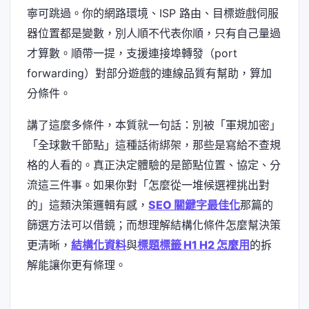
寧可跳過。你的網路環境、ISP 路由、目標遊戲伺服
器位置都是變數，別人順不代表你順，只有自己量過
才算數。順帶一提，支援連接埠轉發（port
forwarding）對部分遊戲的連線品質有幫助，算加
分條件。
講了這麼多條件，本質就一句話：別被「軍規加密」
「全球數千節點」這種話術綁架，那些是寫給不查規
格的人看的。真正決定體驗的是節點位置、協定、分
流這三件事。如果你對「怎麼從一堆候選裡挑出對
的」這類決策邏輯有感，
SEO 關鍵字最佳化
那篇的
篩選方法可以借鏡；而想理解結構化條件怎麼幫決策
更清晰，
結構化資料
與
標題標籤 H1 H2 怎麼用
的拆
解能讓你更有條理。