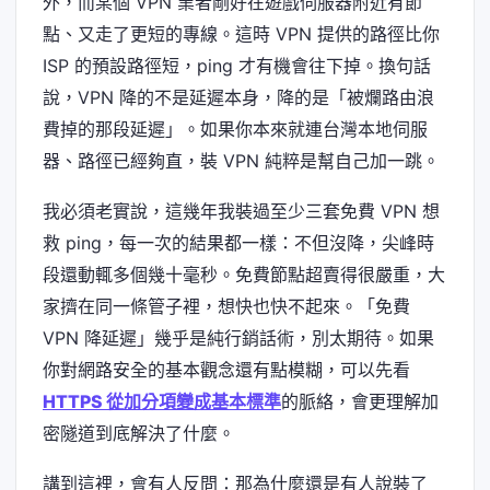
外，而某個 VPN 業者剛好在遊戲伺服器附近有節
點、又走了更短的專線。這時 VPN 提供的路徑比你
ISP 的預設路徑短，ping 才有機會往下掉。換句話
說，VPN 降的不是延遲本身，降的是「被爛路由浪
費掉的那段延遲」。如果你本來就連台灣本地伺服
器、路徑已經夠直，裝 VPN 純粹是幫自己加一跳。
我必須老實說，這幾年我裝過至少三套免費 VPN 想
救 ping，每一次的結果都一樣：不但沒降，尖峰時
段還動輒多個幾十毫秒。免費節點超賣得很嚴重，大
家擠在同一條管子裡，想快也快不起來。「免費
VPN 降延遲」幾乎是純行銷話術，別太期待。如果
你對網路安全的基本觀念還有點模糊，可以先看
HTTPS 從加分項變成基本標準
的脈絡，會更理解加
密隧道到底解決了什麼。
講到這裡，會有人反問：那為什麼還是有人說裝了