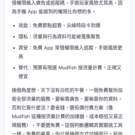
借權限植入廣告或追蹤碼，手遊玩家風險尤其高，因
為手機 App 能碰到的權限比你想的多。
效能：免費節點超賣，尖峰時段卡到爆
隱私：流量與行為資料可能被蒐集販售
資安：免費 App 常借權限植入追蹤，手遊風險更
高
替代：預算有限選 Mudfish 按流量計費，正規又
便宜
換個角度想，天下沒有白吃的午餐，一個免費幫你加
密全部流量的服務，要嘛靠廣告、要嘛靠你的資料，
否則它靠什麼活？要省錢，選低價付費方案（像
Mudfish 這種按流量計費的加速器，成本極低又是正
規服務），不要選免費。這個判斷邏輯其實跟挑工具
一樣，免費的最貴，你只是換個方式付錢而已。若你