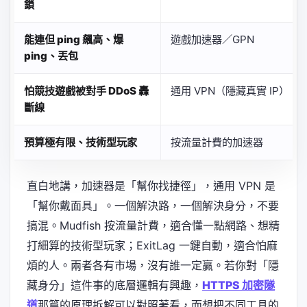
鎖
能連但 ping 飆高、爆
遊戲加速器／GPN
ping、丟包
怕競技遊戲被對手 DDoS 轟
通用 VPN（隱藏真實 IP）
斷線
預算極有限、技術型玩家
按流量計費的加速器
直白地講，加速器是「幫你找捷徑」，通用 VPN 是
「幫你戴面具」。一個解決路，一個解決身分，不要
搞混。Mudfish 按流量計費，適合懂一點網路、想精
打細算的技術型玩家；ExitLag 一鍵自動，適合怕麻
煩的人。兩者各有市場，沒有誰一定贏。若你對「隱
藏身分」這件事的底層邏輯有興趣，
HTTPS 加密隧
道
那篇的原理拆解可以對照著看，而想把不同工具的