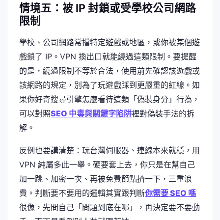
情境五：被 IP 封鎖或受學校公司網路
限制
學校、公司網路常擋特定遊戲或地區，或你被某個遊
戲鎖了 IP。VPN 換出口就能繞過這類限制。要提醒
的是，繞過限制不等於合法，使用前先確認該遊戲或
該網路的規定，別為了玩遊戲踩到更嚴重的紅線。如
果你好奇搜尋引擎怎麼看待這類「偽裝身分」行為，
可以對照
SEO 中毒與關鍵字陷阱
裡對偽裝手法的拆
解。
反例也要講清楚：玩台灣伺服器、連線本來就穩，用
VPN 純屬多此一舉。硬要套上去，你只是在幫自己
加一跳、加密一次、再被免費節點擠一下，三重浪
費。判斷要不要用的邏輯其實跟判斷
你需要 SEO 嗎
很像，先問自己「問題到底在哪」，再決定要不要動