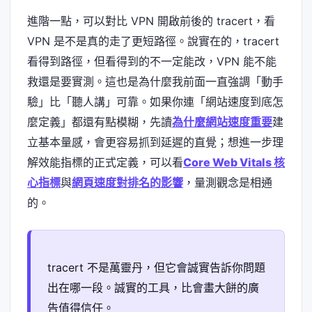
進階一點，可以對比 VPN 開啟前後的 tracert，看
VPN 是不是真的走了更短路徑。說實在的，tracert
看得到路徑，但看得到的不一定能改，VPN 能不能
救還是要實測。這也是為什麼我前面一直強調「動手
驗」比「聽人講」可靠。如果你連「網站速度到底怎
麼定義」都還有點模糊，先讀
為什麼網站速度重要
建
立基本量感，會更容易抓到延遲的直覺；想進一步理
解效能指標的正式定義，可以看
Core Web Vitals 核
心指標
與
網頁速度對排名的影響
，量測觀念是相通
的。
tracert 不是萬靈丹，但它會誠實告訴你問題
出在哪一段。誠實的工具，比會畫大餅的廣
告值得信任。