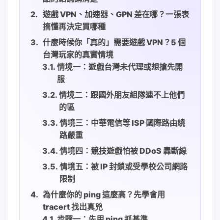
遊戲 VPN、加速器、GPN 差在哪？一張表
搞懂再決定買哪種
什麼時候你「真的」需要遊戲 VPN？5 個
台灣玩家的真實情境
情境一：遊戲台灣未代理或想搶先開
服
情境二：跟國外朋友組隊連不上他們
的區
情境三：中華電信等 ISP 國際路由繞
路嚴重
情境四：競技遊戲怕被 DDoS 轟斷線
情境五：被 IP 封鎖或受學校公司網路
限制
為什麼你的 ping 這麼高？先學會用
tracert 找出真兇
步驟一：先用 ping 抓基準