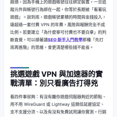
麻煩，因為手機上的遊戲帳號往往綁定裝置，一旦追
蹤元件與帳號行為綁在一起，你等於長期被「看著玩
遊戲」。說到底，遊戲帳號累積的時間與金錢投入，
遠超過一套付費 VPN 的年費，風險與報酬完全不成
比例。若要建立「為什麼寧可付費也不要白拿」的判
斷直覺，可以順著讀
SEO 新手入門教學
那種「先打
底再進階」的思維，會更清楚哪些錢不能省。
挑選遊戲 VPN 與加速器的實
戰清單：別只看廣告打得兇
看四件事就夠：有沒有離你遊戲伺服器夠近的節點、
用不用 WireGuard 或 Lightway 這類低延遲協定、
支不支援分流、以及有沒有免費試用讓你實測。行銷