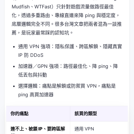
Mudfish、WTFast）只針對遊戲流量做路徑最佳
化，透過多重路由、專線直連來降 ping 與穩定度，
底層邏輯完全不同。很多台灣文章把兩者混為一談推
薦，是玩家最常踩的認知坑。
通用 VPN 強項：隱私保護、跨區解鎖、隱藏真實
IP 防 DDoS
加速器／GPN 強項：路徑最佳化、降 ping、降
低丟包與抖動
選擇邏輯：痛點是解鎖或防禦買 VPN，痛點是
ping 高買加速器
你的痛點
該買的類型
連不上、被鎖 IP、要跨區解
通用 VPN