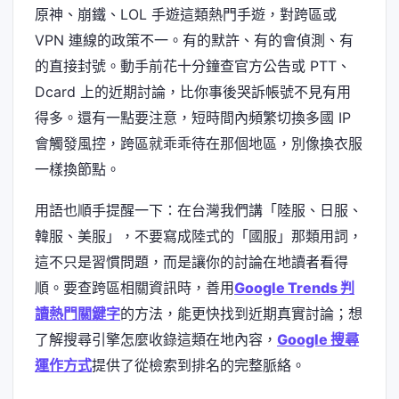
原神、崩鐵、LOL 手遊這類熱門手遊，對跨區或
VPN 連線的政策不一。有的默許、有的會偵測、有
的直接封號。動手前花十分鐘查官方公告或 PTT、
Dcard 上的近期討論，比你事後哭訴帳號不見有用
得多。還有一點要注意，短時間內頻繁切換多國 IP
會觸發風控，跨區就乖乖待在那個地區，別像換衣服
一樣換節點。
用語也順手提醒一下：在台灣我們講「陸服、日服、
韓服、美服」，不要寫成陸式的「國服」那類用詞，
這不只是習慣問題，而是讓你的討論在地讀者看得
順。要查跨區相關資訊時，善用
Google Trends 判
讀熱門關鍵字
的方法，能更快找到近期真實討論；想
了解搜尋引擎怎麼收錄這類在地內容，
Google 搜尋
運作方式
提供了從檢索到排名的完整脈絡。