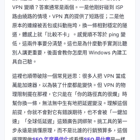
VPN 變順？答案通常是兩個。一是他剛好碰到 ISP
路由繞路的情境，VPN 真的提供了短路徑；二是他
原本的連線被丟包或抖動拖垮，換一條相對穩定的隧
道，體感上就「比較不卡」。感覺順不等於 ping 變
低，這兩件事要分清楚。這也是為什麼動手實測比聽
別人講更重要，後面會教你怎麼用 Windows 內建工
具自己驗。
這裡也順帶破除一個常見迷思：很多人把 VPN 當成
萬能加速器，以為裝了什麼都能變快。但 VPN 的物
理限制擺在那裡，它只能在「你的路徑真的很爛」時
幫你換一條，無法無中生有地把延遲變沒。理解這個
前提，你就不會對它有錯誤期待，也不會被「一鍵加
速」「全球低延遲」這類廣告詞綁架。挑工具的第一
步永遠是搞懂原理，而不是比誰的行銷預算多，這個
道理跟做
SEO 年度最佳化
或看懂
SEO 是什麼
是一樣