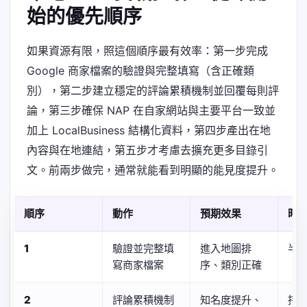
始的優先順序
如果資源有限，照這個順序最有效率：第一步完成
Google 商家檔案的驗證與完整填寫（含正確類
別），第二步建立穩定的評論累積機制並回覆每則評
論，第三步確保 NAP 在自家網站與主要平台一致並
加上 LocalBusiness 結構化資料，第四步產出在地
內容與在地連結，第五步才考慮去擴充更多目錄引
文。前兩步做完，通常就能看到明顯的能見度提升。
順序
動作
預期效果
時
1
驗證並完整填
進入地圖排
半
寫商家檔案
序、類別正確
2
評論累積機制
知名度提升、
持