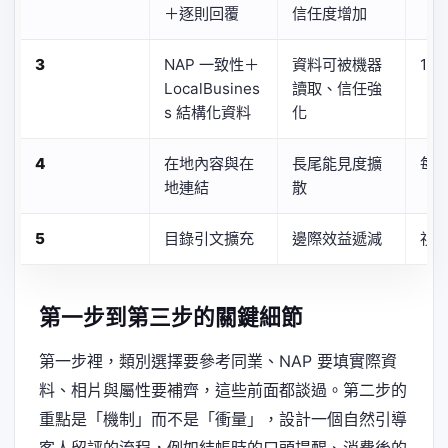
＋逐則回覆
信任度增加
3
NAP 一致性＋
資料可被機器
1 至
LocalBusines
讀取、信任強
s 結構化資料
化
4
在地內容與在
長尾能見度擴
每
地連結
散
5
目錄引文擴充
邊際效益遞減
視
第一步到第三步的關鍵細節
第一步裡，類別選擇要參考同業、NAP 要填實際資
料、相片與屬性要補齊，這些前面都談過。第二步的
重點是「機制」而不是「衝量」，設計一個自然引導
客人留評的流程，例如結帳時的口頭提醒、消費後的