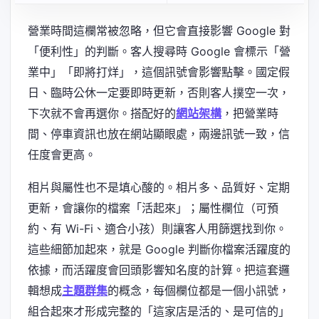
營業時間這欄常被忽略，但它會直接影響 Google 對
「便利性」的判斷。客人搜尋時 Google 會標示「營
業中」「即將打烊」，這個訊號會影響點擊。國定假
日、臨時公休一定要即時更新，否則客人撲空一次，
下次就不會再選你。搭配好的
網站架構
，把營業時
間、停車資訊也放在網站顯眼處，兩邊訊號一致，信
任度會更高。
相片與屬性也不是填心酸的。相片多、品質好、定期
更新，會讓你的檔案「活起來」；屬性欄位（可預
約、有 Wi-Fi、適合小孩）則讓客人用篩選找到你。
這些細節加起來，就是 Google 判斷你檔案活躍度的
依據，而活躍度會回頭影響知名度的計算。把這套邏
輯想成
主題群集
的概念，每個欄位都是一個小訊號，
組合起來才形成完整的「這家店是活的、是可信的」