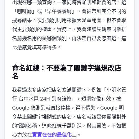
出現在哪一類查詢。一家同時賣咖啡和輕食的店，選
「咖啡廳」或「早午餐餐廳」，會被帶到完全不同的
搜尋結果。次要類別則用來擴大涵蓋範圍，但不會取
代主要類別的權重。實務上，我會建議先觀察同業排
名前幾名用的是哪個類別，再決定自己要怎麼選，這
比憑感覺填寫準得多。
命名紅線：不要為了關鍵字違規改店
名
我看過太多店家把店名塞滿關鍵字，例如「小明水管
行 台中水電 24H 到府維修」，短期好像有效，被
Google 偵測到就直接停權，得不償失。Google 明
令禁止關鍵字堆砌式的店名，店名就該是你實際對外
的招牌名稱，這條紅線千萬別踩，與其冒險，不如把
心力放在
實實在在的最佳化
上。