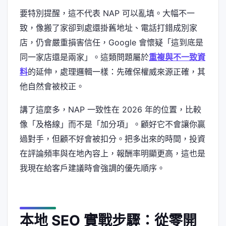
要特別提醒，這不代表 NAP 可以亂填。大幅不一
致，像搬了家卻到處還掛舊地址、電話打錯成別家
店，仍會嚴重損害信任，Google 會懷疑「這到底是
同一家店還是兩家」。這類問題屬於
重複與不一致資
料
的延伸，處理邏輯一樣：先確保權威來源正確，其
他自然會被校正。
講了這麼多，NAP 一致性在 2026 年的位置，比較
像「及格線」而不是「加分項」。顧好它不會讓你贏
過對手，但顧不好會被扣分。把多出來的時間，投資
在評論頻率與在地內容上，報酬率明顯更高，這也是
我現在給客戶建議時會強調的優先順序。
本地 SEO 實戰步驟：從零開