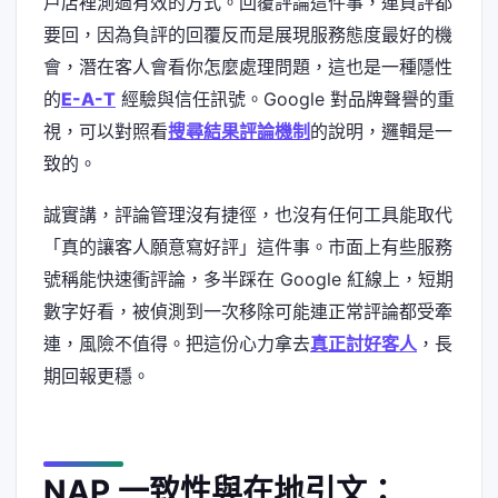
戶店裡測過有效的方式。回覆評論這件事，連負評都
要回，因為負評的回覆反而是展現服務態度最好的機
會，潛在客人會看你怎麼處理問題，這也是一種隱性
的
E-A-T
經驗與信任訊號。Google 對品牌聲譽的重
視，可以對照看
搜尋結果評論機制
的說明，邏輯是一
致的。
誠實講，評論管理沒有捷徑，也沒有任何工具能取代
「真的讓客人願意寫好評」這件事。市面上有些服務
號稱能快速衝評論，多半踩在 Google 紅線上，短期
數字好看，被偵測到一次移除可能連正常評論都受牽
連，風險不值得。把這份心力拿去
真正討好客人
，長
期回報更穩。
NAP 一致性與在地引文：