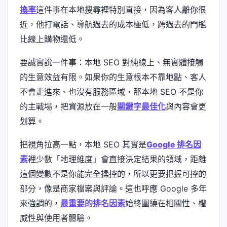
換率
這件事在本地搜尋裡特別直接，因為客人離你很
近，他打電話、導航過去的成本極低，跨過去的門檻
比線上購物還低。
要誠實說一件事：本地 SEO 對純線上、無實體接觸
的生意效益有限。如果你的生意根本不靠地點、客人
不會走進來、也沒有服務區域，那本地 SEO 不是你
的主戰場，把資源放在一般
關鍵字最佳化
與內容會更
划算。
把視角拉高一點，本地 SEO 其實是
Google 排名因
素
裡少數「地理維度」會直接決定結果的領域，距離
這個變數不是你能完全操控的，所以更要把握可控的
部分，像是商家檔案與評論。這也呼應 Google 多年
來強調的，
最重要的排名因素
始終圍繞在相關性、權
威性與使用者體驗。