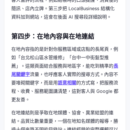
簡訊、店內立牌。第三步把 LocalBusiness 結構化
資料加到網站，這會在後面 AI 搜尋段詳細說明。
第四步：在地內容與在地連結
在地內容指的是針對你服務區域或店點的長尾頁，例
如「台北松山區水管維修」「台中一中街髮型推
薦」。這類頁面結合服務與地區字，能吃到精準的
長
尾關鍵字
流量，也呼應客人實際的搜尋方式。內容不
要堆砌關鍵字，而是用
語意相關
的方式寫，把服務流
程、收費、服務範圍講清楚，這對客人與 Google 都
更友善。
在地連結則是爭取在地媒體、協會、異業結盟的連
結。品質比數量重要，一個在地知名媒體的報導，勝
過十個來路不明的目錄站。連結經營的完整邏輯可以