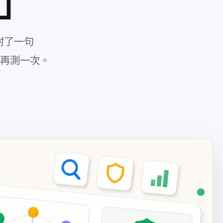
」
附了一句
完再測一次。