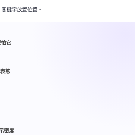
、關鍵字放置位置。
麼怕它
鳥
確表態
顯示密度