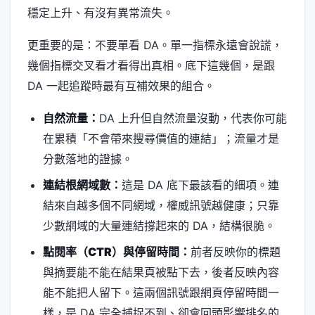
穩定上升、有沒有異常流失。
更重要的是：不要單看 DA。單一指標永遠會說謊，
幾個指標交叉看才看得出真相。底下這幾個，是跟
DA 一起追蹤時最有互補效果的組合。
自然流量：
DA 上升但自然流量沒動，代表你可能
在累積「不會帶來搜尋價值的連結」；流量才是
分數落地的證據。
連結根網域數：
這是 DA 底下最該看的細項。連
結來自越多個不同網域，權威訊號越健康；只靠
少數網域的大量連結撐起來的 DA，結構很脆。
點閱率（CTR）與停留時間：
前者反映你的標題
與摘要能不能在結果頁被點下去，後者反映內容
能不能把人留下。這兩個訊號跟網頁停留時間一
樣，是 DA 完全捕捉不到、卻會回頭影響排名的