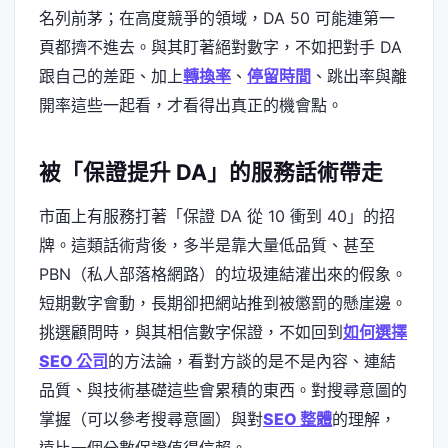
名列前茅；在高度競爭的領域，DA 50 可能連第一
頁都擠不進去。與其盯著絕對數字，不如把對手 DA
跟自己的差距、加上
轉換率
、
停留時間
、跳出率與離
開率這些一起看，才看得出真正的機會點。
被「保證提升 DA」的服務話術帶走
市面上有服務打著「保證 DA 從 10 衝到 40」的招
牌。這類話術背後，多半是靠大量低品質、甚至
PBN（私人部落格網路）的垃圾連結灌出來的假象。
短期數字會動，長期卻把網站推到被懲罰的懸崖邊。
挑選顧問時，與其相信數字保證，不如回到
如何選擇
SEO 公司
的方法論，看對方談的是不是內容、連結
品質、與技術基礎這些會累積的東西。對搜尋意圖的
掌握（可以參考搜尋意圖）與對
SEO 整體
的理解，
遠比一個分數保證值得信賴。