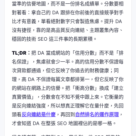
當準的信譽地圖，而不是一份排名成績單。分數要相
對著看：拿自己的 DA 跟排在你前後的直接競爭對手
比才有意義，單看絕對數字只會製造焦慮。提升 DA
沒有捷徑，靠的是高品質反向連結、主題叢集內容、
穩固的技術 SEO 這三件事的長期累積。
TL;DR：
把 DA 當成網站的「信用分數」而不是「排
名保證」，焦慮就會少一半。高的信用分數不保證每
次貸款都通過，但它反映了你過去的財務健康；同
理，高 DA 不保證每篇文章都排第一，但它反映了你
的網站在網路上的信譽。把「衝高分數」換成「建立
真實價值」，分數會在不知不覺中跟上來。它衡量的
是反向連結強度，所以想真正理解它在量什麼，先回
頭看
反向連結是什麼
，再回到
自然排名的運作原理
，
才會知道 DA 在整張 SEO 地圖裡佔的是哪一格。