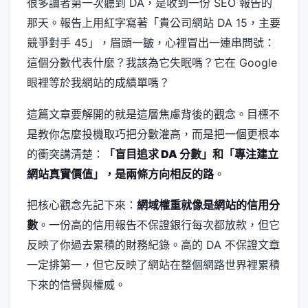
很多讀者第一次聽到 DA，是收到一份 SEO 報告的
那天。報告上用紅字寫著「貴公司網站 DA 15，主要
競爭對手 45」，眉頭一皺，心裡冒出一連串問號：
這個分數代表什麼？我該為它失眠嗎？它在 Google
眼裡等於我網站的成績單嗎？
這篇文章要解開的就是這層焦慮背後的觀念。目標不
是教你怎麼投機取巧把分數灌高，而是把一個更根本
的衝突講清楚：
「盲目追求 DA 分數」和「專注建立
網站真實價值」，是兩條方向相反的路
。
把核心觀念先記下來：
網域權重就像是網站的信用分
數
。一份高的信用報告不保證銀行每次都放款，但它
反映了你過去累積的財務紀錄。高的 DA 不保證文章
一定排第一，但它反映了網站在整個網路世界裡累積
下來的信譽與權威。