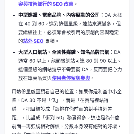
容與技術並行的 SEO 改善
。
中型媒體、電商品牌、內容驅動的公司：
DA 大概
在 40 到 60。進到這個量級，連結來源變多，但
要繼續往上，必須靠會被引用的原創內容與穩定
的
站外 SEO
累積。
大型入口網站、全國性媒體、知名品牌官網：
DA
通常 60 以上，龍頭級網站可達 80 到 90 以上。
這個量級的網站幾乎不需要衝 DA，反而要把心力
放在單頁品質與
使用者停留與參與
。
用這份量感回頭看自己的位置：如果你是利基中小企
業，DA 30 不是「低」，而是「在賽局裡站得
穩」。把目標設成「跟排在你前面的對手拉近差
距」，比設成「衝到 50」務實得多。這也是為什麼
前面一再強調相對解讀，分數本身沒有絕對的好壞，