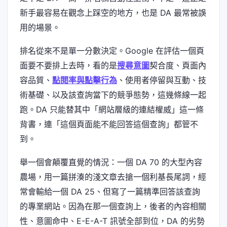
新手最容易在觀念上踩空的地方，也是 DA 最常被誤
用的場景。
排名從來不是單一分數決定。Google 在評估一個頁
面要不要排上去時，看的是
搜尋意圖
契合度、頁面內
容品質、
點閱率與點擊行為
、使用者停留與互動、技
術基礎、以及該查詢當下的競爭態勢，這幾條線一起
跑。DA 只能替其中「網站層級的連結權威」這一條
背書，連「這個頁面能不能回答這個查詢」都管不
到。
舉一個會顛覆直覺的情況：一個 DA 70 的大型內容
農場，用一篇拼湊的淺文章去搶一個利基長尾詞，經
常會輸給一個 DA 25、但寫了一篇精準回答該查詢
的專業網站。因為在那一個查詢上，後者的內容相關
性、意圖命中、E-E-A-T 訊號全部到位，DA 的劣勢