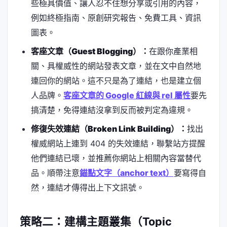
些極具價值、讓人忍不住想分享或引用的內容，
例如終極指南、原創研究報告、免費工具、資訊
圖表。
客座文章（Guest Blogging）：
在跟你產業相
關、具權威性的網站發表文章，並在文中自然地
連回你的網站。這不只是為了連結，也是建立個
人品牌。
客座文章的 Google 紅線與 rel 屬性
要先
搞清楚，免得連結沒拿到反而被判定為違規。
修復失效連結（Broken Link Building）：
找出
權威網站上連到 404 的失效連結，聯繫站方提醒
他們連結已壞，並推薦你網站上相關內容當替代
品。順帶注意
錨點文字（anchor text）
要寫得自
然，連結才傳得出上下文訊號。
策略二：建構主題叢集（Topic