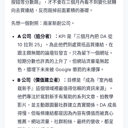
按鈕等分數跳」，才不會在三個月內看不到變化就轉
向去買連結，反而毀掉前面累積的基礎。
先想一個對照：兩家新創公司。
A 公司（追分者）：
KPI 是「三個月內把 DA 從
10 拉到 25」。為此他們到處買低品質連結，在
跟主題無關的論壇狂發言，只為留下一個網址。
短期分數也許真的上升了，但網站流量毫無起
色，還埋下未來被 Google 懲罰的未爆彈。
B 公司（價值建立者）：
目標是「成為『室內植
栽新手』這個領域裡最值得信賴的資訊來源」。
他們專注於寫對新手有幫助的系列文章、拍教學
影片，並主動跟園藝社群建立真實關係。DA 成長
得慢，但每條連結都是因為內容有價值而被真心
推薦。網站流量、社群粉絲、最終的營收，都呈