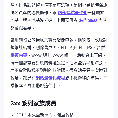
除，排名跟著掉。這不是可選項，是網址異動時保護
排名資產的必做動作，跟
內部連結最佳化
一樣屬於
地基工程。地基沒打好，上面蓋再多
站內 SEO
內容
都會跟著晃。
會用到轉址的情境其實比想像中多。換網域、改版調
整網址結構、刪除舊頁面、HTTP 升 HTTPS、合併
重複內容
、www 與非 www 統一、活動頁上下線，
每一個都需要對應的轉址設定。把這些情境想清楚，
才不會臨時找不到對的狀態碼。很多站長第一次碰到
轉址，都是在
網站最佳化流程
或主機搬移的時候，平
常根本不會主動想這件事。
3xx 系列家族成員
301：永久重新導向，權重轉移