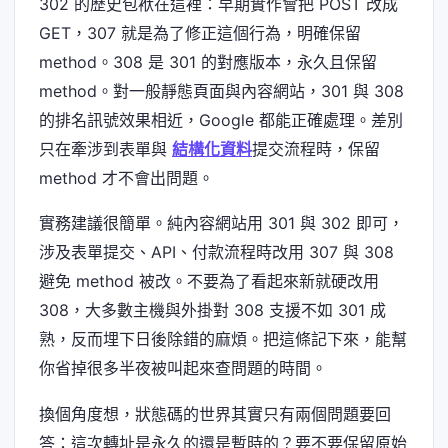
302 的歷史包袱在這裡：早期實作會把 POST 改成
GET，307 就是為了修正這個行為，明確保留
method。308 是 301 的對應版本，永久且保留
method。對一般靜態頁面與內容網站，301 與 308
的排名訊號效果相近，Google 都能正確處理。差別
只在牽涉到表單與
結構化資料
提交流程時，保留
method 才不會出問題。
實務建議很簡單。純內容網站用 301 與 302 即可，
涉及表單提交、API、付款流程時改用 307 與 308
避免 method 被改。不要為了看起來新就硬改用
308，大多數主機與外掛對 308 支援不如 301 成
熟，反而埋下日後除錯的麻煩。把這條記下來，能幫
你省掉很多半夜被叫起來查問題的時間。
換個角度想，狀態碼的世界其實只有兩個問題要回
答：這次轉址是永久的還是暫時的？要不要保留原始