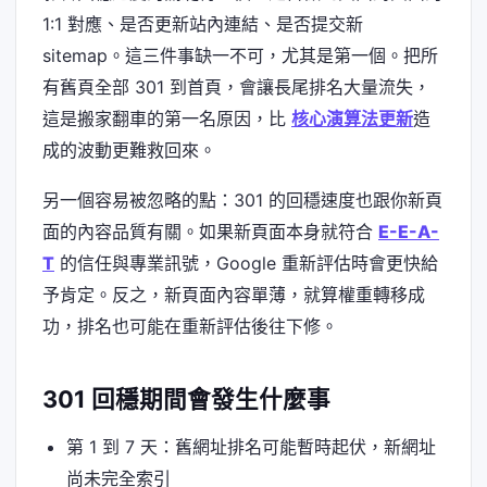
1:1 對應、是否更新站內連結、是否提交新
sitemap。這三件事缺一不可，尤其是第一個。把所
有舊頁全部 301 到首頁，會讓長尾排名大量流失，
這是搬家翻車的第一名原因，比
核心演算法更新
造
成的波動更難救回來。
另一個容易被忽略的點：301 的回穩速度也跟你新頁
面的內容品質有關。如果新頁面本身就符合
E-E-A-
T
的信任與專業訊號，Google 重新評估時會更快給
予肯定。反之，新頁面內容單薄，就算權重轉移成
功，排名也可能在重新評估後往下修。
301 回穩期間會發生什麼事
第 1 到 7 天：舊網址排名可能暫時起伏，新網址
尚未完全索引