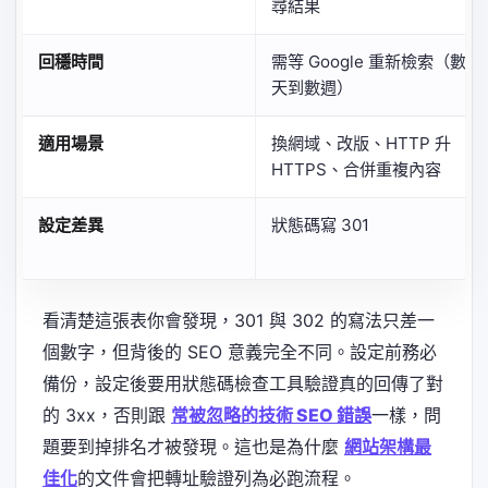
尋結果
回穩時間
需等 Google 重新檢索（數
天到數週）
適用場景
換網域、改版、HTTP 升
HTTPS、合併重複內容
設定差異
狀態碼寫 301
看清楚這張表你會發現，301 與 302 的寫法只差一
個數字，但背後的 SEO 意義完全不同。設定前務必
備份，設定後要用狀態碼檢查工具驗證真的回傳了對
的 3xx，否則跟
常被忽略的技術 SEO 錯誤
一樣，問
題要到掉排名才被發現。這也是為什麼
網站架構最
佳化
的文件會把轉址驗證列為必跑流程。