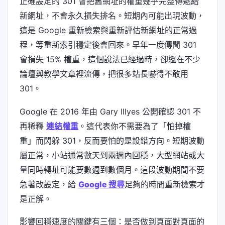
正確設定的 301 會把舊網址的權重幾乎完整傳遞給
新網址，不會永久損失排名。短期內可能出現波動，
這是 Google 重新檢索與重新評估新網址的正常過
程，等重新索引穩定後會回來。早年一度傳聞 301
會損失 15% 權重，這個說法已經過時，卻還在不少
論壇與教學文章裡流傳，把很多站長嚇得不敢用
301。
Google 在 2016 年由 Gary Illyes 公開確認 301 不
再稀釋
連結權重
。這代表你不需要為了「怕掉權
重」而閃躲 301，反而要怕的是設錯方向。短期波動
屬正常，小站通常數天到兩週內回穩，大型網站或大
量同時轉址可能要數週到數個月。這段波動期間不要
急著改設定，給
Google 搜尋
足夠的時間重新檢索才
是正解。
影響回穩速度的關鍵有三個：是否做到頁面對頁面的