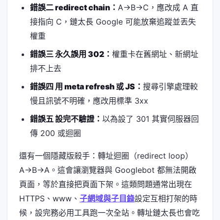
錯誤二 redirect chain：
A→B→C，應改成 A 直
接指向 C，鏈太長 Google 可能放棄追蹤並丟失
權重
錯誤三 永久誤用 302：
權重卡在舊網址、新網址
排不上去
錯誤四 用 meta refresh 或 JS：
搜尋引擎處理較
慢且訊號不明確，應改用標準 3xx
錯誤五 設完不驗證：
以為設了 301 其實伺服器回
傳 200 或迴圈
還有一個隱藏版殺手：轉址迴圈（redirect loop）
A→B→A。這會讓瀏覽器與 Googlebot 都無法開啟
頁面，等於直接把頁面下架。這類問題通常出現在
HTTPS、www、
子網域與子目錄
設定互相打架的時
候，設完務必用工具跑一次全站。轉址鏈太長也會吃