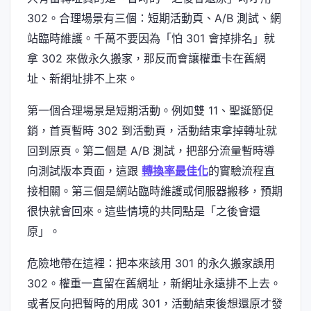
302。合理場景有三個：短期活動頁、A/B 測試、網
站臨時維護。千萬不要因為「怕 301 會掉排名」就
拿 302 來做永久搬家，那反而會讓權重卡在舊網
址、新網址排不上來。
第一個合理場景是短期活動。例如雙 11、聖誕節促
銷，首頁暫時 302 到活動頁，活動結束拿掉轉址就
回到原頁。第二個是 A/B 測試，把部分流量暫時導
向測試版本頁面，這跟
轉換率最佳化
的實驗流程直
接相關。第三個是網站臨時維護或伺服器搬移，預期
很快就會回來。這些情境的共同點是「之後會還
原」。
危險地帶在這裡：把本來該用 301 的永久搬家誤用
302。權重一直留在舊網址，新網址永遠排不上去。
或者反向把暫時的用成 301，活動結束後想還原才發