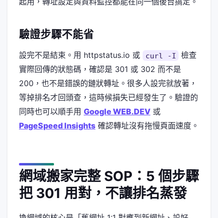
起用，轉址設定與資料監控都能在同一個後台搞定。
驗證步驟不能省
設完不是結束。用 httpstatus.io 或
檢查
curl -I
實際回傳的狀態碼，確認是 301 或 302 而不是
200，也不是錯誤的鏈狀轉址。很多人設完就放著，
等掉排名才回頭查，這時候損失已經發生了。驗證的
同時也可以順手用
Google WEB.DEV
或
PageSpeed Insights
確認轉址沒有拖慢頁面速度。
網域搬家完整 SOP：5 個步驟
把 301 用對，不讓排名蒸發
換網域的核心是「舊網址 1:1 對應到新網址、設好