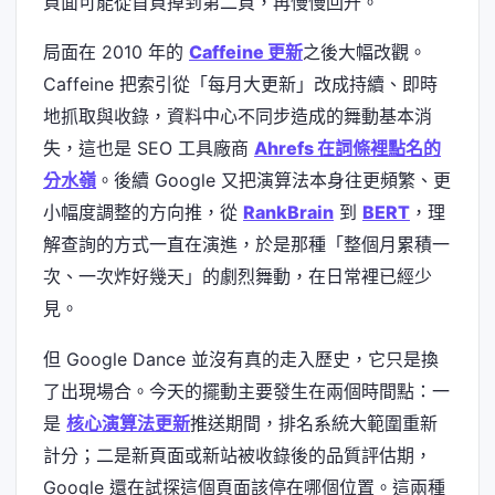
頁面可能從首頁掉到第二頁，再慢慢回升。
局面在 2010 年的
Caffeine 更新
之後大幅改觀。
Caffeine 把索引從「每月大更新」改成持續、即時
地抓取與收錄，資料中心不同步造成的舞動基本消
失，這也是 SEO 工具廠商
Ahrefs 在詞條裡點名的
分水嶺
。後續 Google 又把演算法本身往更頻繁、更
小幅度調整的方向推，從
RankBrain
到
BERT
，理
解查詢的方式一直在演進，於是那種「整個月累積一
次、一次炸好幾天」的劇烈舞動，在日常裡已經少
見。
但 Google Dance 並沒有真的走入歷史，它只是換
了出現場合。今天的擺動主要發生在兩個時間點：一
是
核心演算法更新
推送期間，排名系統大範圍重新
計分；二是新頁面或新站被收錄後的品質評估期，
Google 還在試探這個頁面該停在哪個位置。這兩種