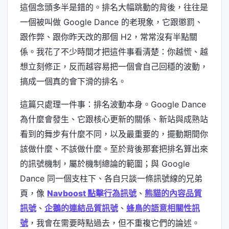
這個念頭多半是錯的。排名大幅跳動的背後，往往是
一個被叫做 Google Dance 的老現象，它跟懲罰、
跟作弊、跟你昨天改的那個 H2，常常沒有半點關
係。我花了不少時間才把這件事看清楚：你越慌、越
想立刻修正，反而越容易把一個會自己回穩的波動，
搞成一個真的會下滑的排名。
這篇只處理一件事：排名波動本身。Google Dance
為什麼會發生、它跟核心更新的關係、新站與成熟站
看到的舞步有什麼不同，以及最重要的，擺動期間你
該做什麼、不該做什麼。至於背後那套把排名算出來
的訊號機制，屬於機制總論的範圍；與 Google
Dance 同一個支柱下、各自只談一條訊號線的兄弟
頁，像
Navboost 點擊行為訊號
、
熊貓的內容品質
訊號
、
企鵝的連結品質訊號
、
蜂鳥的語意相關性訊
號
，我會在需要時點過去，但不重複它們的論述。