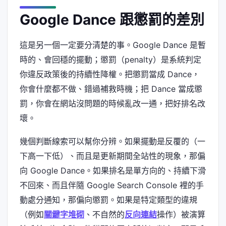
Google Dance 跟懲罰的差別
這是另一個一定要分清楚的事。Google Dance 是暫
時的、會回穩的擺動；懲罰（penalty）是系統判定
你違反政策後的持續性降權。把懲罰當成 Dance，
你會什麼都不做、錯過補救時機；把 Dance 當成懲
罰，你會在網站沒問題的時候亂改一通，把好排名改
壞。
幾個判斷線索可以幫你分辨。如果擺動是反覆的（一
下高一下低）、而且是更新期間全站性的現象，那偏
向 Google Dance。如果排名是單方向的、持續下滑
不回來、而且伴隨 Google Search Console 裡的手
動處分通知，那偏向懲罰。如果是特定類型的違規
（例如
關鍵字堆砌
、不自然的
反向連結
操作）被演算