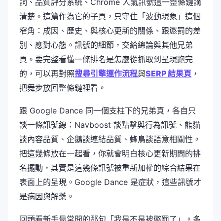
詞、品質評分系統、Chrome 人氣訊號這一整條鏈講
清楚。這篇作為它的子頁，只守住「波動現象」這個
窄角：成因、歷史、與核心更新的關係、跟懲罰的差
別、應對心態。訊號的細節，交給總論與其他兄弟
頁。要完整看懂一條排名是怎麼從抓取到呈現跑完
的，可以再對照
搜尋引擎運作流程
與
SERP 結果頁
，
把舞步放回整條鏈裡看。
跟 Google Dance 同一個支柱下的兄弟頁，各自只
談一條訊號線：Navboost 談點擊與行為訊號、熊貓
談內容品質、企鵝談連結品質、蜂鳥談語意相關性。
把這幾條放在一起看，你就會明白核心更新期間的排
名擺動，其實是這幾條訊號被重新加權的綜合結果在
表面上的呈現。Google Dance 是症狀，這些訊號才
是病因與解藥。
回頭看新手最常問的那句「我是不是被懲罰了」。多