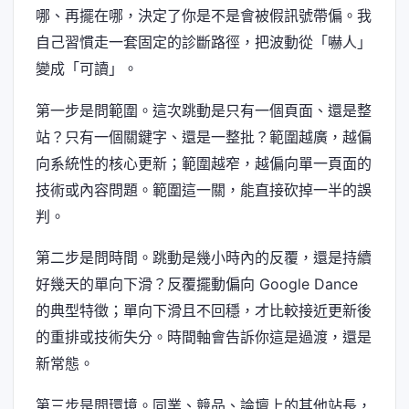
哪、再擺在哪，決定了你是不是會被假訊號帶偏。我
自己習慣走一套固定的診斷路徑，把波動從「嚇人」
變成「可讀」。
第一步是問範圍。這次跳動是只有一個頁面、還是整
站？只有一個關鍵字、還是一整批？範圍越廣，越偏
向系統性的核心更新；範圍越窄，越偏向單一頁面的
技術或內容問題。範圍這一關，能直接砍掉一半的誤
判。
第二步是問時間。跳動是幾小時內的反覆，還是持續
好幾天的單向下滑？反覆擺動偏向 Google Dance
的典型特徵；單向下滑且不回穩，才比較接近更新後
的重排或技術失分。時間軸會告訴你這是過渡，還是
新常態。
第三步是問環境。同業、競品、論壇上的其他站長，