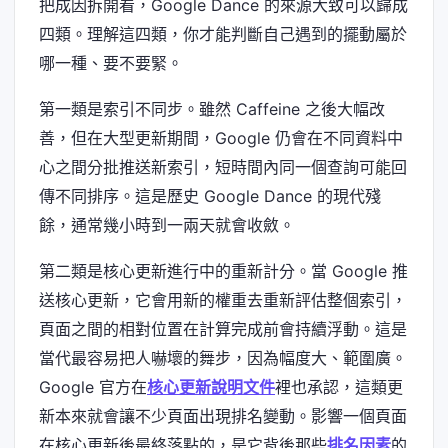
把成因拆開看，Google Dance 的來源大致可以歸成
四類。理解這四類，你才能判斷自己遇到的擺動屬於
哪一種、要不要緊。
第一類是索引不同步。雖然 Caffeine 之後大幅改
善，但在大型更新期間，Google 仍會在不同資料中
心之間分批推送新索引，短時間內同一個查詢可能回
傳不同排序。這是歷史 Google Dance 的現代殘
餘，通常幾小時到一兩天就會收斂。
第二類是核心更新進行中的重新計分。當 Google 推
送核心更新，它會用新的權重去重新評估整個索引，
頁面之間的相對位置在計算完成前會持續浮動。這是
當代最容易把人嚇壞的舞步，因為幅度大、範圍廣。
Google 官方在
核心更新說明文件
裡也承認，這類更
新本來就會讓不少頁面出現排名變動。影響一個頁面
在核心更新後最終落點的，是它背後那些
排名因素
的