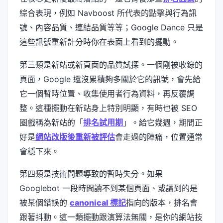
綜合表現，例如 Navboost 所代表的點擊與行為訊
號、內容品質、連結品質等等；Google Dance 只是
這些訊號重新計分時你在表面上看到的擺動。
第三類是新站或新頁面的品質試探。一個剛被收錄的
頁面，Google 還沒累積夠多關於它的訊號，會先給
它一個暫時位置、收集使用者行為資料，再反覆調
整。這種擺動在新站身上特別明顯，有時也被 SEO
圈戲稱為新站的「
排名試用期
」。給它幾週，期間正
好是
網站改版後重新被評估
會走過的陣痛，位置通常
會穩下來。
第四類是技術問題導致的暫時失分。如果
Googlebot 一段時間讀不到某個頁面、或讀到的是
被某個錯誤的
canonical 標記
指向的版本，排名會
跟著抖動。這一類擺動跟演算法無關，是你的網站技