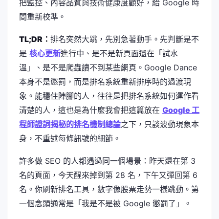
把監控、內容品質與技術健康度顧好，給 Google 時
間重新校準。
TL;DR：
排名突然大跳，先別急著動手。先判斷是不
是
核心更新
進行中、是不是新頁面還在「試水
溫」、是不是爬蟲讀不到某些網頁。Google Dance
本身不是懲罰，而是排名系統重新排序時的過渡現
象。能穩住陣腳的人，往往是把排名系統如何運作看
清楚的人，這也是為什麼我會把這篇放在
Google 工
程師證詞揭秘的排名機制總論
之下，只談波動現象本
身，不重述每條訊號的細節。
許多做 SEO 的人都遇過同一個場景：昨天還在第 3
名的頁面，今天醒來掉到第 28 名，下午又彈回第 6
名。你刷新排名工具，數字像股票走勢一樣跳動。第
一個念頭通常是「我是不是被 Google 懲罰了」。