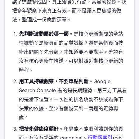
講了這麼多成因，真正落實到行動，其實就幾條。我
把多年觀察下來真正有效、而不是讓人更焦慮的做
法，整理成一份應對清單。
先判斷波動屬於哪一類
。是核心更新期間的全站
性擺動？是新頁面的品質試探？還是某個頁面技
術出問題？先分類，才知道要不要動手。確認有
沒有核心更新在推送，可以對照近期核心更新的
時程。
用工具持續觀察，不要單點判斷
。Google
Search Console 看的是長期趨勢，第三方工具看
的是當下位置。一次性的排名跳動不該成為你下
決策的依據，至少看個幾天到一兩週的走勢再
說。
把技術健康度顧好
。爬蟲能不能順利讀到你的頁
面、有沒有錯誤的 canonical、
行動版索引
正不