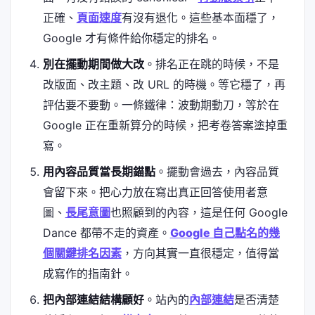
正確、
頁面速度
有沒有退化。這些基本面穩了，
Google 才有條件給你穩定的排名。
別在擺動期間做大改
。排名正在跳的時候，不是
改版面、改主題、改 URL 的時機。等它穩了，再
評估要不要動。一條鐵律：波動期動刀，等於在
Google 正在重新算分的時候，把考卷答案塗掉重
寫。
用內容品質當長期錨點
。擺動會過去，內容品質
會留下來。把心力放在寫出真正回答使用者意
圖、
長尾意圖
也照顧到的內容，這是任何 Google
Dance 都帶不走的資產。
Google 自己點名的幾
個關鍵排名因素
，方向其實一直很穩定，值得當
成寫作的指南針。
把內部連結結構顧好
。站內的
內部連結
是否清楚