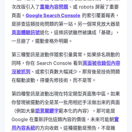
次改版引入了
重複內容問題
、或 robots 屏蔽了重要
頁面。
Google Search Console
的索引覆蓋報表，
是排查這類技術問題的第一站。另一個常見放大器是
頁面體驗訊號
退化，這條訊號雖然被講成「基礎」，
一旦崩了，擺動會格外明顯。
第三種警訊是波動伴隨索引量異常。如果排名跳動的
同時，你在 Search Console 看到
頁面被收錄但內容
沒被抓到
、或索引頁數大幅減少，那背後是技術問題
在驅動波動，得優先修技術，而不是等。
第四種警訊是波動出現在特定類型頁面集中區。如果
你發現被擺動的全是某一批用相近手法做出來的頁面
（例如大量
語意關鍵字
範本化的內容），那可能是
Google 在重新評估這類內容的價值，未來可能朝
實
用內容系統
的方向收斂。這種擺動是預告，不是雜