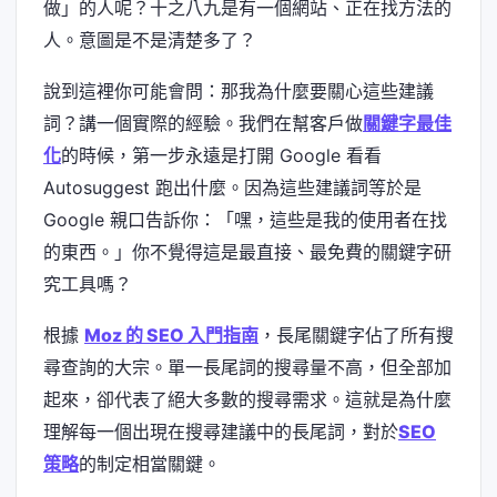
做」的人呢？十之八九是有一個網站、正在找方法的
人。意圖是不是清楚多了？
說到這裡你可能會問：那我為什麼要關心這些建議
詞？講一個實際的經驗。我們在幫客戶做
關鍵字最佳
化
的時候，第一步永遠是打開 Google 看看
Autosuggest 跑出什麼。因為這些建議詞等於是
Google 親口告訴你：「嘿，這些是我的使用者在找
的東西。」你不覺得這是最直接、最免費的關鍵字研
究工具嗎？
根據
Moz 的 SEO 入門指南
，長尾關鍵字佔了所有搜
尋查詢的大宗。單一長尾詞的搜尋量不高，但全部加
起來，卻代表了絕大多數的搜尋需求。這就是為什麼
理解每一個出現在搜尋建議中的長尾詞，對於
SEO
策略
的制定相當關鍵。