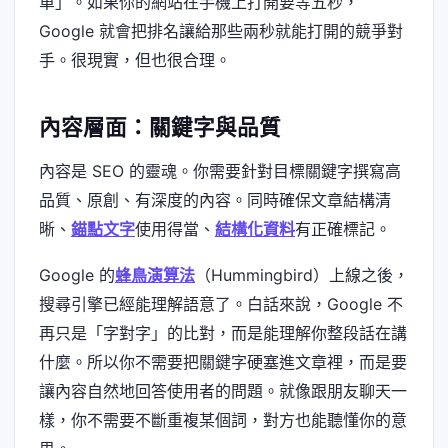
單」。如果你的網站在手機上打開要等五秒，
Google 就會把排名讓給那些兩秒就能打開的競爭對
手。很現實，但也很合理。
內容層面：關鍵字與品質
內容是 SEO 的靈魂。你需要針對目標關鍵字撰寫高
品質、原創、有深度的內容。同時確保文章結構清
晰、
錨點文字
使用得當、
結構化資料
有正確標記。
Google 的
蜂鳥演算法
（Hummingbird）上線之後，
搜尋引擎已經能理解語意了。白話來說，Google 不
再只是「字對字」的比對，而是能理解你整段話在講
什麼。所以你不需要把關鍵字硬塞進文章裡，而是要
讓內容自然地回答使用者的問題。就像跟朋友聊天一
樣，你不需要不斷重複某個詞，對方也能聽懂你的意