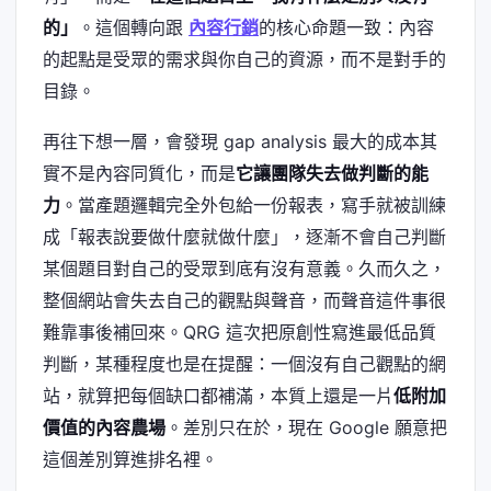
的」
。這個轉向跟
內容行銷
的核心命題一致：內容
的起點是受眾的需求與你自己的資源，而不是對手的
目錄。
再往下想一層，會發現 gap analysis 最大的成本其
實不是內容同質化，而是
它讓團隊失去做判斷的能
力
。當產題邏輯完全外包給一份報表，寫手就被訓練
成「報表說要做什麼就做什麼」，逐漸不會自己判斷
某個題目對自己的受眾到底有沒有意義。久而久之，
整個網站會失去自己的觀點與聲音，而聲音這件事很
難靠事後補回來。QRG 這次把原創性寫進最低品質
判斷，某種程度也是在提醒：一個沒有自己觀點的網
站，就算把每個缺口都補滿，本質上還是一片
低附加
價值的內容農場
。差別只在於，現在 Google 願意把
這個差別算進排名裡。