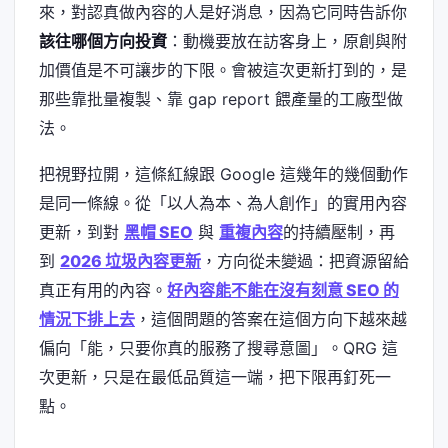
來，對認真做內容的人是好消息，因為它同時告訴你
該往哪個方向投資
：動機要放在訪客身上，原創與附
加價值是不可讓步的下限。會被這次更新打到的，是
那些靠批量複製、靠 gap report 餵產量的工廠型做
法。
把視野拉開，這條紅線跟 Google 這幾年的幾個動作
是同一條線。從「以人為本、為人創作」的實用內容
更新，到對
黑帽 SEO
與
重複內容
的持續壓制，再
到
2026 垃圾內容更新
，方向從未變過：把資源留給
真正有用的內容。
好內容能不能在沒有刻意 SEO 的
情況下排上去
，這個問題的答案在這個方向下越來越
偏向「能，只要你真的服務了搜尋意圖」。QRG 這
次更新，只是在最低品質這一端，把下限再釘死一
點。