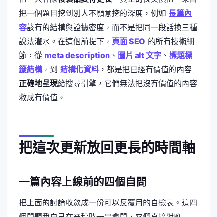
把一個題目挖到別人不願意挖的深度，例如
長篇內
容
該有的結構與證據密度，而不是把同一段話換三種
說法灌水。在這個前提下，
頁面 SEO
的所有技術細
節，從
meta description
、
圖片 alt 文字
、
標題標
籤結構
，到
結構化資料
，都是把已經有價值的內容
正確地呈現
給搜尋引擎，它們無法把沒有價值的內容
救成有價值。
把這次更新放回更長的時間軸
一篇內容上線前的四個自問
把上面的討論收斂成一份可以反覆用的自檢表。這四
個問題我自己在審稿時一定會問，它們直接對應