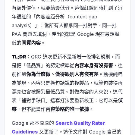
有額外價值，就要給最低分。這條紅線同時打到了近
年很紅的「內容差距分析（content gap
analysis）」：當所有人都拿同一批對手、同一批
PAA 問題去填洞，產出的就是 Google 現在最想壓
低的
同質內容
。
TL;DR：
QRG 這次更新不是新增一條排名規則，而
是把「低品質」的認定標準從
內容本身有沒有害
，往
前推到
你為什麼做、做得跟別人有沒有差
。動機純粹
為變現、內容只是換句話說的複製品，就算包裝得再
漂亮也會被歸到最低品質。對做內容的人來說，這代
表「補對手缺口」這套打法要重新校正：它可以是
偵
察
，但不能當作
內容策略的唯一依據
。
Google 那本厚厚的
Search Quality Rater
Guidelines
又更新了。這份文件對 Google 自己的