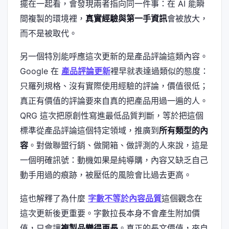
擺在一起看，會發現兩者指向同一件事：在 AI 能瞬
間複製的環境裡，
真實經驗與第一手資訊
會被放大，
而不是被取代。
另一個特別能呼應這次更新的是產品評論這類內容。
Google 在
產品評論更新
裡早就表達過類似的態度：
只羅列規格、沒有實際使用經驗的評論，價值很低；
真正有價值的評論要來自真的把產品用過一遍的人。
QRG 這次把原創性寫進最低品質判斷，等於把這個
標準從產品評論這個特定領域，推廣到
所有類型的內
容
。對做聯盟行銷、做開箱、做評測的人來說，這是
一個明確訊號：動機如果是純導購，內容又缺乏自己
動手用過的痕跡，被壓低的風險會比過去更高。
這也解釋了為什麼
字數不等於內容品質
這個觀念在
這次更新後更重要。字數拉長本身不會產生附加價
值，只會讓
複製品變得更長
。真正的長文價值，來自