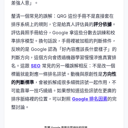
差強人意」。
釐清一個常見的誤解：QRG 這份手冊不是直接套在
排序系統上的規則，它是給真人評估員的
評分依據
。
評估員照手冊給分，Google 拿這些分數去訓練和校
準排序模型。換句話說，手冊裡被加粗的判斷條件，
反映的是 Google 認為「好內容應該長什麼樣子」的
判斷方向，這個方向會透過機器學習慢慢滲進真實排
名。這跟
SEO
常見的另一種誤解相反：不是改一個
標籤就能對應一條排名訊號。動機與原創性是
方向性
的判斷標準
，會被拆解成很多細微訊號一起作用，不
可能靠單一技巧繞過。如果想知道這些訊號在更廣的
排序脈絡裡的位置，可以對照
Google 排名因素
的完
整討論。