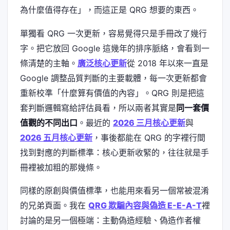
為什麼值得存在」，而這正是 QRG 想要的東西。
單獨看 QRG 一次更新，容易覺得只是手冊改了幾行
字。把它放回 Google 這幾年的排序脈絡，會看到一
條清楚的主軸。
廣泛核心更新
從 2018 年以來一直是
Google 調整品質判斷的主要載體，每一次更新都會
重新校準「什麼算有價值的內容」。QRG 則是把這
套判斷邏輯寫給評估員看，所以兩者其實是
同一套價
值觀的不同出口
。最近的
2026 三月核心更新
與
2026 五月核心更新
，事後都能在 QRG 的字裡行間
找到對應的判斷標準：核心更新收緊的，往往就是手
冊裡被加粗的那幾條。
同樣的原創與價值標準，也能用來看另一個常被混淆
的兄弟頁面。我在
QRG 欺騙內容與偽造 E-E-A-T
裡
討論的是另一個極端：主動偽造經驗、偽造作者權