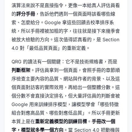
演算法來說不是直接指令，更像一本給真人評估員看
的
評分手冊
，告訴他們遇到一個頁面時該看哪些線
索、怎麼給分。Google 拿這些回饋去校準排序系
統，所以手冊裡被加粗的字，往往就是接下來幾季會
被放大檢驗的方向。這次值得認真看的，是 Section
4.0 對「最低品質頁面」的重新定義。
QRG 的讀法有一個關鍵：它不是技術規格書，而是
判斷框架
。評估員拿到一個頁面，會照手冊的章節順
序檢查主要內容的品質、網站與作者的背景、以及這
個頁面對訪客的實際效用，再給出一個整體分數。這
個分數不會直接決定排名，但大量評估員的判斷會被
Google 用來訓練排序模型，讓模型學會「哪些特徵
組合對應高品質、哪些對應低品質」。所以手冊更新
本質上是在
重新定義模型的訓練目標
。
手冊改一個
字，模型就多學一個方向
。當 Section 4.0 把動機與