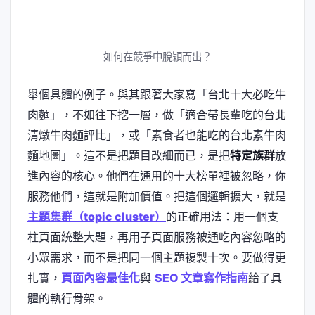
如何在競爭中脫穎而出？
舉個具體的例子。與其跟著大家寫「台北十大必吃牛
肉麵」，不如往下挖一層，做「適合帶長輩吃的台北
清燉牛肉麵評比」，或「素食者也能吃的台北素牛肉
麵地圖」。這不是把題目改細而已，是把
特定族群
放
進內容的核心。他們在通用的十大榜單裡被忽略，你
服務他們，這就是附加價值。把這個邏輯擴大，就是
主題集群（topic cluster）
的正確用法：用一個支
柱頁面統整大題，再用子頁面服務被通吃內容忽略的
小眾需求，而不是把同一個主題複製十次。要做得更
扎實，
頁面內容最佳化
與
SEO 文章寫作指南
給了具
體的執行骨架。