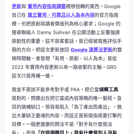
更新
與
實用內容指南調整
裡想扭轉的東西。Google
自己在
建立實用、可靠且以人為本內容
的官方指南
裡，也把原創與讀者價值列為核心要求；Google 的
搜尋聯絡人 Danny Sullivan 在公開活動上反覆強調
原創性的重要，這不是客套話，是已經被寫進評估手
冊的方向。把這次更新放回
Google 演算法更新
的整
條時間軸，會發現「有用、原創、以人為本」是從
2022 年實用內容更新以來一路收緊的主軸，QRG
這次只是再補一槍。
我並不是說不能參考對手或 PAA。把它當
偵察工具
是對的，問題出在把它當成內容策略的唯一聖經。盲
目的填補缺口，很容易陷入「為了產出而產出」，做
出大量缺乏靈魂的內容，而這正是新版指南要打擊的
目標。一個更健康的問法不是「對手有什麼我沒
有」，而是
「在這個題目上，我有什麼是別人沒有