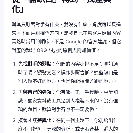
化」
與其只盯著對手有什麼、我沒有什麼，角度可以反過
來。下面這組檢查方向，是我自己在幫客戶健檢內容
策略時常用的順序，不是 Google 的官方建議，但它
對應的就是 QRG 想要的原創與附加價值。
先
找對手的弱點
：他們的內容哪裡不足？資訊過
時了嗎？觀點太淺？操作步驟含糊？這些缺口是
別人做不好的地方，也是你能拉開差距的地方。
再
盤自己的強項
：你有哪些第一手經驗、專業知
識、獨家資料或工具是別人複製不來的？沒有強
項的題目，就算對手有也不一定要做。
接著才談
差異化
：在同一個主題下，你能給出什
麼不同視角、更深的分析、或更貼合某一群人的