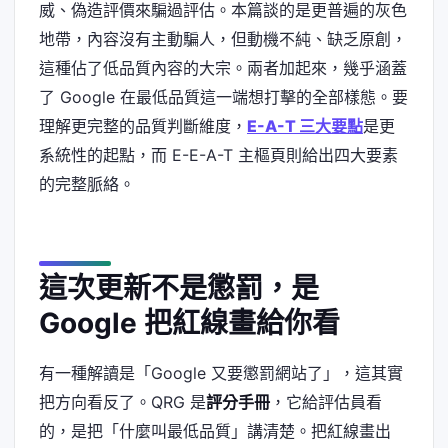
威、偽造評價來騙過評估。本篇談的是更普遍的灰色
地帶，內容沒有主動騙人，但動機不純、缺乏原創，
這種佔了低品質內容的大宗。兩者加起來，幾乎涵蓋
了 Google 在最低品質這一端想打擊的全部樣態。要
理解更完整的品質判斷維度，
E-A-T 三大要點
是更
系統性的起點，而 E-E-A-T 主樞頁則給出四大要素
的完整脈絡。
這次更新不是懲罰，是
Google 把紅線畫給你看
有一種解讀是「Google 又要懲罰網站了」，這其實
把方向看反了。QRG 是
評分手冊
，它給評估員看
的，是把「什麼叫最低品質」講清楚。把紅線畫出