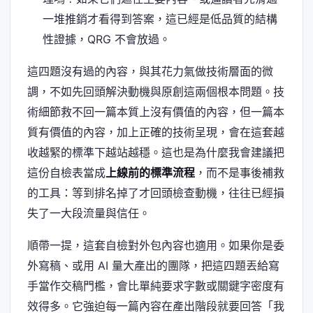
一堆推銷才看得到答案，這已經是低品質的結構
性證據，QRG 不會放過。
這四題沒有過的內容，與其花力氣做技術層面的微
調，不如先回頭解決動機與原創這兩個根本問題。技
術細節救不回一篇本質上沒有價值的內容，但一篇本
質有價值的內容，加上正確的技術呈現，會在這套越
收越緊的標準下越站越穩。這也是為什麼我會建議把
這份自檢表當成
上線前的標準流程
，而不是事後補救
的工具：等到排名掉了才回頭檢查動機，往往已經損
失了一大段流量與信任。
順帶一提，這套自檢對外包內容也適用。如果你是委
外寫稿、或用 AI 量大產出的團隊，把這四題丟給寫
手當作交稿門檻，會比單純要求字數或關鍵字密度有
效得多。它強迫每一篇內容在產出階段就要回答「我