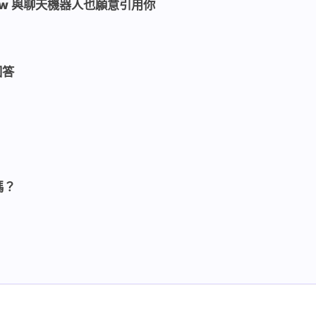
rview 與聊天機器人也願意引用你
回答
嗎？