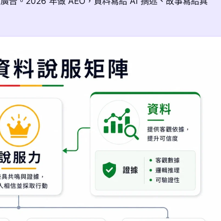
。2026 年做 AEO，資料寫給 AI 摘述、故事寫給真